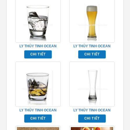
LY THỦY TINH OCEAN
LY THỦY TINH OCEAN
TIARA TP_B12009
IMPERIAL TP_R00216
CHI TIẾT
CHI TIẾT
LY THỦY TINH OCEAN
LY THỦY TINH OCEAN
PLAZA ROCK TP_B11010
ROYAL (LỌ HOA)
CHI TIẾT
CHI TIẾT
TP_R00312