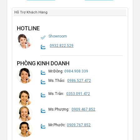
Hỗ Trợ Khách Hàng
HOTLINE
Showroom
0932.822.529
PHÒNG KINH DOANH
Mr.Đông:
0984.908.339
Ms.Thảo:
0986.527.472
Ms.Trân:
0353.091.472
Ms.Phượng:
0909.467.852
Mr.Phước:
0909.767.852