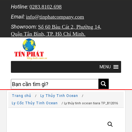
Hotline:
0283.8102.698
Email:
info@tinphatcompany.com
Showroom:
Số 60 Bàu Cát 2, Phường 14,
Quận Tân Bình, TP. Hồ Chí Minh.
MENU
Trang chủ
Ly Thủy Tinh Ocean
/
/
Ly Cốc Thủy Tinh Ocean
/ Ly thủy tinh ocean tiara TP_B12016