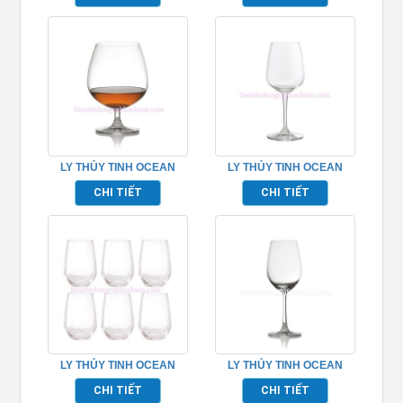
LY THỦY TINH OCEAN
LY THỦY TINH OCEAN
MADISON COGNAC
LEXINGTON GOBLET
CHI TIẾT
CHI TIẾT
TP_1015N22
TP_1019G13
LY THỦY TINH OCEAN
LY THỦY TINH OCEAN
LEXINGTON HIBALL
MADISON WHITE WINE
CHI TIẾT
CHI TIẾT
TP_C18513
TP_1015W12