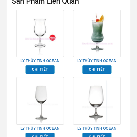
Sản Phẩm Liên Quan
LY THỦY TINH OCEAN
LY THỦY TINH OCEAN
POCO GRAND
CUBA HURRICANE
CHI TIẾT
CHI TIẾT
TP_1522H12
TP_1522H16
LY THỦY TINH OCEAN
LY THỦY TINH OCEAN
MADISON RED WINE
MADISON WATER GOBLET
CHI TIẾT
CHI TIẾT