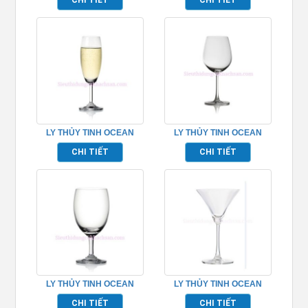
TP_1015R15
TP_1015G15
LY THỦY TINH OCEAN
LY THỦY TINH OCEAN
SOCIETY FLUTE
MADISON BORDEAUX
CHI TIẾT
CHI TIẾT
CHAMPAGNE TP_1523F07
TP_1015A21
LY THỦY TINH OCEAN
LY THỦY TINH OCEAN
SOCIETY WATER GOBLET
MADISON COCKTAIL
CHI TIẾT
CHI TIẾT
TP_1523G12
TP_1015C10