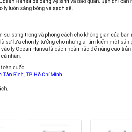
 ly Ocean Hansa dễ dàng vệ sinh và bảo quản. Bạn chỉ cần 
 ly luôn sáng bóng và sạch sẽ.
n sự sang trọng và phong cách cho không gian của bạn
 là sự lựa chọn lý tưởng cho những ai tìm kiếm một sản
ư vào ly Ocean Hansa là cách hoàn hảo để nâng cao trải
 cá nhân.
toàn quốc.
 Tân Bình, TP. Hồ Chí Minh.
ách.