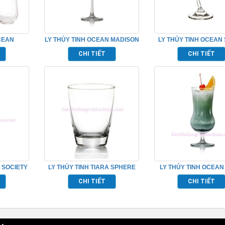
CEAN
LY THỦY TINH OCEAN MADISON
LY THỦY TINH OCEAN
P_C18513
FLUTE CHAMPAGNE
COCKTAIL TP_152
CHI TIẾT
CHI TIẾT
TP_1015F07
 SOCIETY
LY THỦY TINH TIARA SPHERE
LY THỦY TINH OCEA
523W07
TP_B12013
HURRICANE TP_152
CHI TIẾT
CHI TIẾT