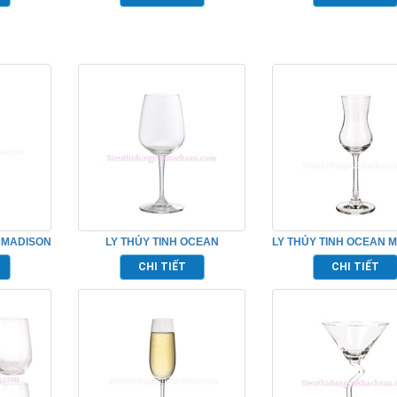
 MADISON
LY THỦY TINH OCEAN
LY THỦY TINH OCEAN 
5L03
LEXINGTON GOBLET
SHEERY TP_1015
CHI TIẾT
CHI TIẾT
TP_1019G13