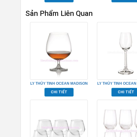
Sản Phẩm Liên Quan
LY THỦY TINH OCEAN MADISON
LY THỦY TINH OCEAN
COGNAC TP_1015N22
LIQUEUR TP_101
CHI TIẾT
CHI TIẾT