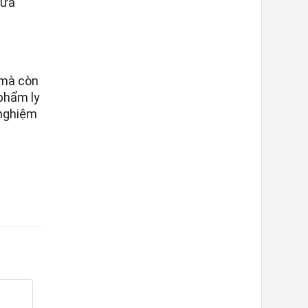
rửa
 mà còn
 phẩm ly
 nghiệm