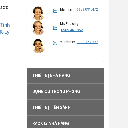
được
Ms.Trân:
0353.091.472
Ms.Phượng:
 Tinh
0909.467.852
R-Ly
Mr.Phước:
0909.767.852
THIẾT BỊ NHÀ HÀNG
DỤNG CỤ TRONG PHÒNG
THIẾT BỊ TIỀN SẢNH
RACK LY NHÀ HÀNG