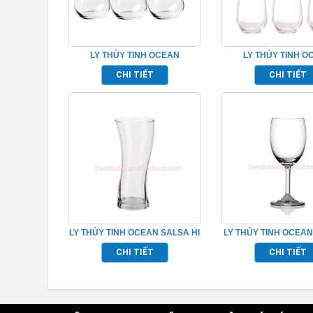
LY THỦY TINH OCEAN
LY THỦY TINH O
LEXINGTON ROCK TP_ C18512
LEXINGTON HIBALL T
CHI TIẾT
CHI TIẾT
LY THỦY TINH OCEAN SALSA HI
LY THỦY TINH OCEAN
BALL TP_1B19212
WHITE WINE TP_1
CHI TIẾT
CHI TIẾT