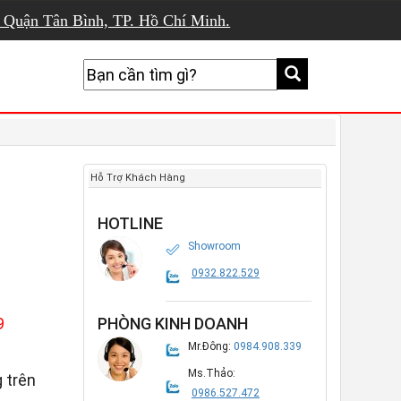
, Quận Tân Bình, TP. Hồ Chí Minh.
Hỗ Trợ Khách Hàng
HOTLINE
Showroom
0932.822.529
9
PHÒNG KINH DOANH
Mr.Đông:
0984.908.339
Ms.Thảo:
 trên
0986.527.472