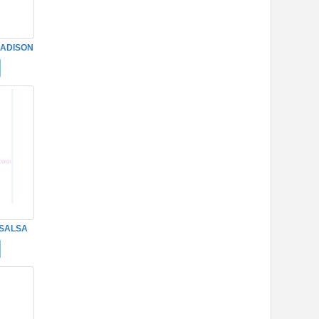
MADISON
NE
 SALSA
1C07