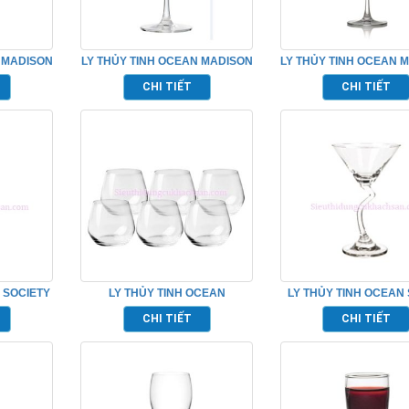
 MADISON
LY THỦY TINH OCEAN MADISON
LY THỦY TINH OCEAN 
15D22
COCKTAIL TP_1015C10
FLUTE CHAMPAG
CHI TIẾT
CHI TIẾT
TP_1015F07
 SOCIETY
LY THỦY TINH OCEAN
LY THỦY TINH OCEAN
523W07
LEXINGTON ROCK TP_ C18512
COCKTAIL TP_152
CHI TIẾT
CHI TIẾT