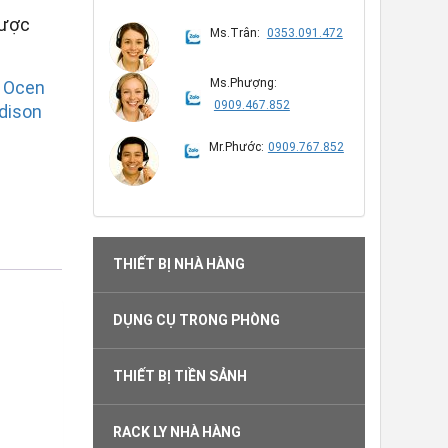
được
Ms.Trân:
0353.091.472
Ms.Phượng:
h Ocen
0909.467.852
dison
Mr.Phước:
0909.767.852
THIẾT BỊ NHÀ HÀNG
DỤNG CỤ TRONG PHÒNG
THIẾT BỊ TIỀN SẢNH
RACK LY NHÀ HÀNG