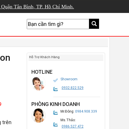
, Quận Tân Bình, TP. Hồ Chí Minh.
son
Hỗ Trợ Khách Hàng
HOTLINE
Showroom
0932.822.529
9
PHÒNG KINH DOANH
Mr.Đông:
0984.908.339
Ms.Thảo:
 trên
0986.527.472