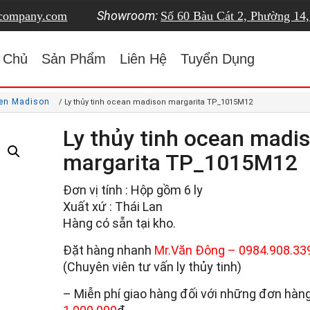
Showroom:
tcompany.com
Số 60 Bàu Cát 2, Phường 14
 Chủ
Sản Phẩm
Liên Hệ
Tuyển Dụng
cen Madison
/ Ly thủy tinh ocean madison margarita TP_1015M12
Ly thủy tinh ocean madi
margarita TP_1015M12
Đơn vị tính : Hộp gồm 6 ly
Xuất xứ : Thái Lan
Hàng có sẵn tại kho.
Đặt hàng nhanh
Mr.Văn Đông –
0984.908.33
(Chuyên viên tư vấn ly thủy tinh)
– Miễn phí giao hàng đối với những đơn hàng