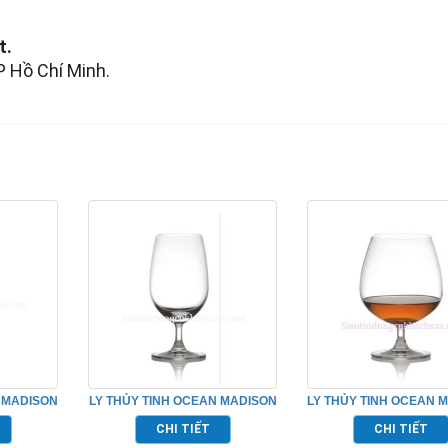
t.
P Hồ Chí Minh.
 MADISON
LY THỦY TINH OCEAN MADISON
LY THỦY TINH OCEAN 
GNE
WATER GOBLET TP_1015G15
COGNAC TP_1015
CHI TIẾT
CHI TIẾT