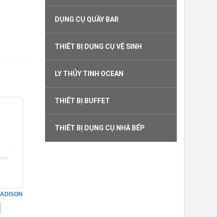
DỤNG CỤ QUẦY BAR
THIẾT BỊ DỤNG CỤ VỆ SINH
LY THỦY TINH OCEAN
THIẾT BỊ BUFFET
THIẾT BỊ DỤNG CỤ NHÀ BẾP
MADISON
N22