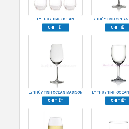
LY THỦY TINH OCEAN
LY THỦY TINH OCEAN
LEXINGTON HIBALL TP_C18513
BURGUNDY TP_10
CHI TIẾT
CHI TIẾT
LY THỦY TINH OCEAN MADISON
LY THỦY TINH OCEAN
RED WINE TP_1015R15
WHITE WINE TP_1
CHI TIẾT
CHI TIẾT