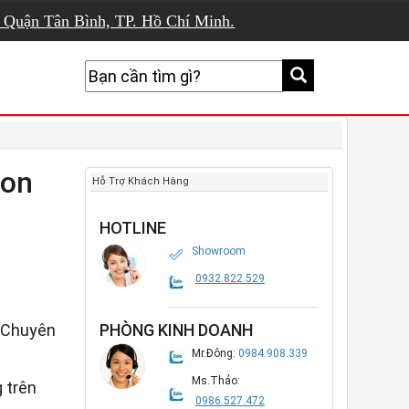
, Quận Tân Bình, TP. Hồ Chí Minh.
son
Hỗ Trợ Khách Hàng
HOTLINE
Showroom
0932.822.529
Chuyên
PHÒNG KINH DOANH
Mr.Đông:
0984.908.339
Ms.Thảo:
 trên
0986.527.472