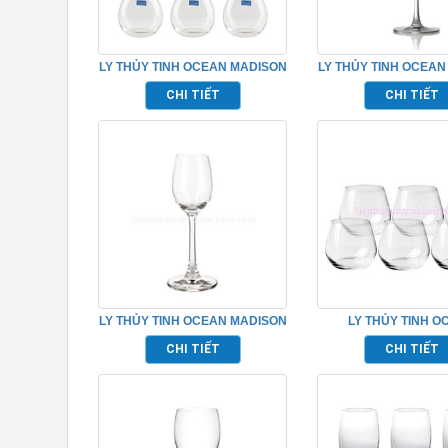
LY THỦY TINH OCEAN MADISON
LY THỦY TINH OCEAN
ROCK TP_C18413
RED WINE TP_10
CHI TIẾT
CHI TIẾT
LY THỦY TINH OCEAN MADISON
LY THỦY TINH O
LIQUEUR TP_1015L03
LEXINGTON ROCK TP
CHI TIẾT
CHI TIẾT