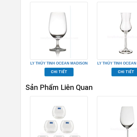
LY THỦY TINH OCEAN MADISON
LY THỦY TINH OCEAN
WATER GOBLET TP_1015G15
SHEERY TP_101
CHI TIẾT
CHI TIẾT
Sản Phẩm Liên Quan