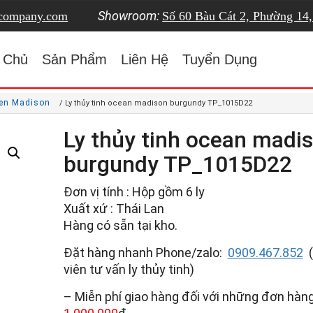
Showroom:
tcompany.com
Số 60 Bàu Cát 2, Phường 14
 Chủ
Sản Phẩm
Liên Hệ
Tuyển Dụng
cen Madison
/ Ly thủy tinh ocean madison burgundy TP_1015D22
Ly thủy tinh ocean madi
burgundy TP_1015D22
Đơn vị tính : Hộp gồm 6 ly
Xuất xứ : Thái Lan
Hàng có sẵn tại kho.
Đặt hàng nhanh Phone/zalo:
0909.467.852
(
viên tư vấn ly thủy tinh)
– Miễn phí giao hàng đối với những đơn hàng