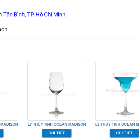
 Tân Bình, TP. Hồ Chí Minh.
ách.
 MADISON
LY THỦY TINH OCEAN MADISON
LY THỦY TINH OCEAN 
5L03
WHITE WINE TP_1015W12
MARGARITA TP_101
CHI TIẾT
CHI TIẾT