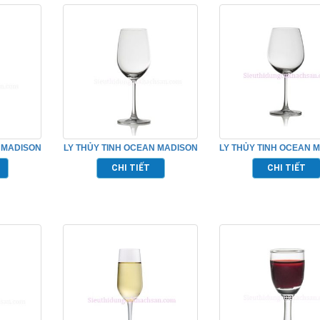
 MADISON
LY THỦY TINH OCEAN MADISON
LY THỦY TINH OCEAN 
5P04
RED WINE TP_1015R15
BORDEAUX TP_101
CHI TIẾT
CHI TIẾT