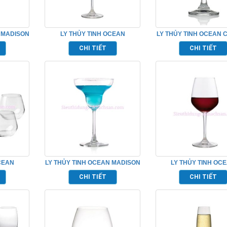
 MADISON
LY THỦY TINH OCEAN
LY THỦY TINH OCEAN 
15R15
LEXINGTON FLUTE
LIQUEUR TP_1501
CHI TIẾT
CHI TIẾT
CHAMPAGNE TP_1019F06
CEAN
LY THỦY TINH OCEAN MADISON
LY THỦY TINH OC
_ C18512
MARGARITA TP_1015M12
LEXINGTON RED W
CHI TIẾT
CHI TIẾT
TP_1019R11