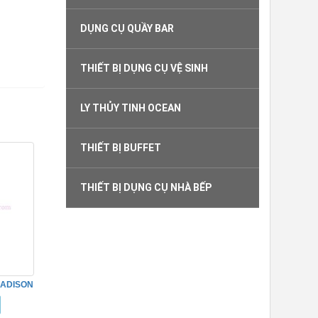
DỤNG CỤ QUẦY BAR
THIẾT BỊ DỤNG CỤ VỆ SINH
LY THỦY TINH OCEAN
THIẾT BỊ BUFFET
THIẾT BỊ DỤNG CỤ NHÀ BẾP
MADISON
5M12