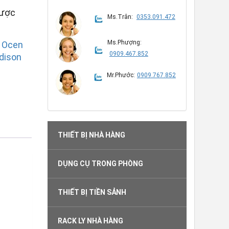
được
Ms.Trân:
0353.091.472
Ms.Phượng:
h Ocen
0909.467.852
dison
Mr.Phước:
0909.767.852
THIẾT BỊ NHÀ HÀNG
DỤNG CỤ TRONG PHÒNG
THIẾT BỊ TIỀN SẢNH
RACK LY NHÀ HÀNG