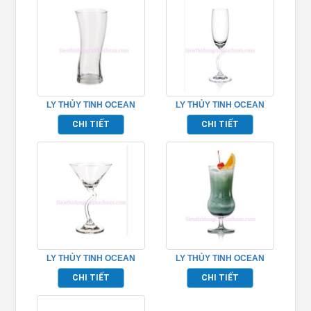
LY THỦY TINH OCEAN
LY THỦY TINH OCEAN
SALSA HI BALL
SALSA FLUTE
CHI TIẾT
CHI TIẾT
TP_1B19212
CHAMPAGNE TP_1521F06
LY THỦY TINH OCEAN
LY THỦY TINH OCEAN
SALSA COCKTAIL
CUBA HURRICANE
CHI TIẾT
CHI TIẾT
TP_1521C07
TP_1522H16