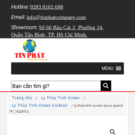
Hotline:
0283.8102.698
Email:
info@tinphatcompany.com
Showroom:
Số 60 Bàu Cát 2, Phường 14,
Quận Tân Bình, TP. Hồ Chí Minh.
MENU
Trang chủ
Ly Thủy Tinh Ocean
/
/
Ly Thủy Tinh Ocean Cocktail
/ Ly thủy tinh ocean poco grand
TP_1522H12