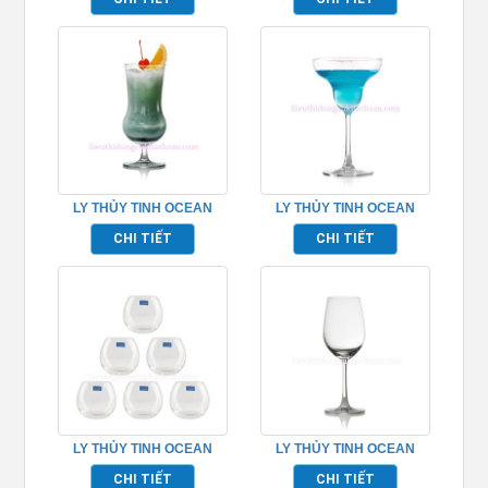
TP_1019R11
TP_C18414
LY THỦY TINH OCEAN
LY THỦY TINH OCEAN
CUBA HURRICANE
MADISON MARGARITA
CHI TIẾT
CHI TIẾT
TP_1522H16
TP_1015M12
LY THỦY TINH OCEAN
LY THỦY TINH OCEAN
MADISON ROCK
MADISON WHITE WINE
CHI TIẾT
CHI TIẾT
TP_C18413
TP_1015W12