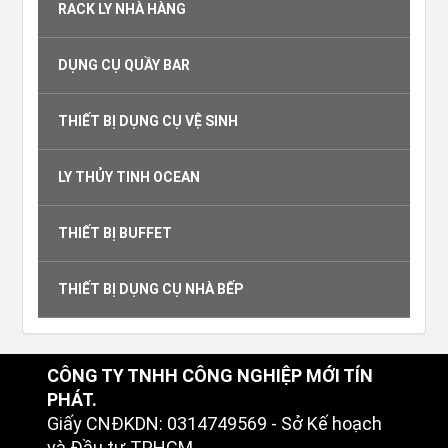
RACK LY NHÀ HÀNG
DỤNG CỤ QUẦY BAR
THIẾT BỊ DỤNG CỤ VỆ SINH
LY THỦY TINH OCEAN
THIẾT BỊ BUFFET
THIẾT BỊ DỤNG CỤ NHÀ BẾP
CÔNG TY TNHH CÔNG NGHIỆP MỚI TÍN
PHÁT.
Giấy CNĐKDN: 0314749569 - Sở Kế hoạch
và Đầu tư TPHCM.