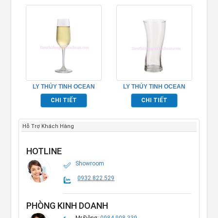
LY THỦY TINH OCEAN
LY THỦY TINH OCEAN
LEXINGTON FLUTE
SALSA HI BALL
CHI TIẾT
CHI TIẾT
CHAMPAGNE TP_1019F06
TP_1B19212
Hỗ Trợ Khách Hàng
HOTLINE
Showroom
0932.822.529
PHÒNG KINH DOANH
Mr.Đông:
0984.908.339