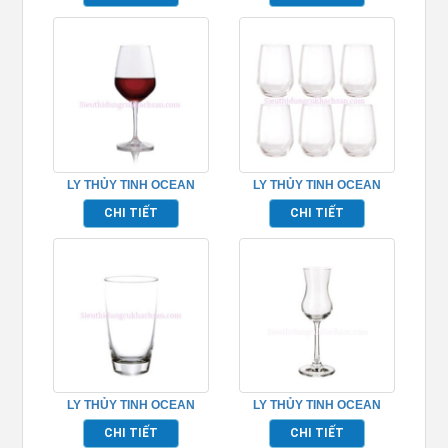
LY THỦY TINH OCEAN
LY THỦY TINH OCEAN
LEXINGTON RED WINE
LEXINGTON HIBALL
CHI TIẾT
CHI TIẾT
TP_1019R16
TP_C18513
LY THỦY TINH OCEAN
LY THỦY TINH OCEAN
TIARA SPHERE
MADISON SHEERY
CHI TIẾT
CHI TIẾT
TP_B12016
TP_1015P04