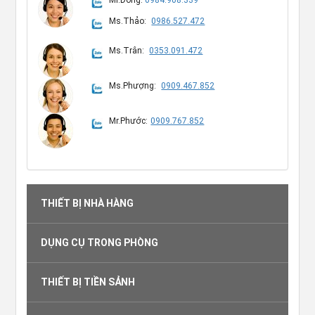
Ms.Thảo:
0986.527.472
Ms.Trân:
0353.091.472
Ms.Phượng:
0909.467.852
Mr.Phước:
0909.767.852
THIẾT BỊ NHÀ HÀNG
DỤNG CỤ TRONG PHÒNG
THIẾT BỊ TIỀN SẢNH