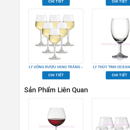
CHI TIẾT
CHI TIẾT
LY UỐNG RƯỢU VANG TRẮNG –
LY THỦY TINH OCEAN
OCEAN_1019W08
WATER GOBLET TP_
CHI TIẾT
CHI TIẾT
Sản Phẩm Liên Quan