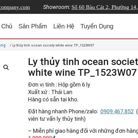
Showroom:
tcompany.com
Số 60 Bàu Cát 2, Phường 14
 Chủ
Sản Phẩm
Liên Hệ
Tuyển Dụng
ang
/ Ly thủy tinh ocean society white wine TP_1523W07
Ly thủy tinh ocean socie
white wine TP_1523W07
Đơn vị tính : Hộp gồm 6 ly
Xuất xứ : Thái Lan
Hàng có sẵn tại kho.
Đặt hàng nhanh Phone/zalo:
0909.467.852
(
viên tư vấn ly thủy tinh)
– Miễn phí giao hàng đối với những đơn hàng