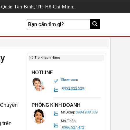
, Quận Tân Bình, TP. Hồ Chí Minh.
ty
Hỗ Trợ Khách Hàng
HOTLINE
Showroom
0932.822.529
Chuyên
PHÒNG KINH DOANH
Mr.Đông:
0984.908.339
Ms.Thảo:
 trên
0986.527.472