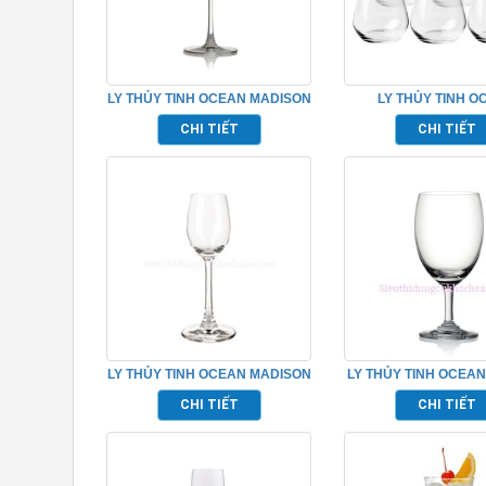
LY THỦY TINH OCEAN MADISON
LY THỦY TINH O
BURGUNDY TP_1015D22
LEXINGTON ROCK TP
CHI TIẾT
CHI TIẾT
LY THỦY TINH OCEAN MADISON
LY THỦY TINH OCEAN
LIQUEUR TP_1015L03
WATER GOBLET TP_
CHI TIẾT
CHI TIẾT