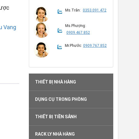
được
Ms.Trân:
0353.091.472
Ms.Phượng:
u Vang
0909.467.852
Mr.Phước:
0909.767.852
THIẾT BỊ NHÀ HÀNG
DỤNG CỤ TRONG PHÒNG
THIẾT BỊ TIỀN SẢNH
RACK LY NHÀ HÀNG