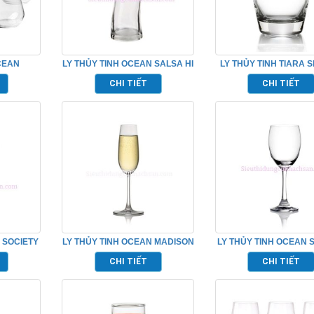
CEAN
LY THỦY TINH OCEAN SALSA HI
LY THỦY TINH TIARA 
_ C18512
BALL TP_1B19212
TP_B12013
CHI TIẾT
CHI TIẾT
 SOCIETY
LY THỦY TINH OCEAN MADISON
LY THỦY TINH OCEAN 
1523G12
FLUTE CHAMPAGNE
RED WINE TP_1523
CHI TIẾT
CHI TIẾT
TP_1015F07