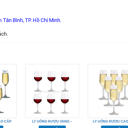
 Tân Bình, TP. Hồ Chí Minh.
ách.
AO CẤP
LY UỐNG RƯỢU VANG –
LY UỐNG RƯỢU CAO
OCEAN_1019R11
OCEAN – OCEAN_10