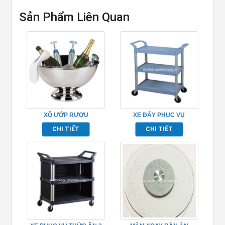
Sản Phẩm Liên Quan
XÔ ƯỚP RƯỢU
XE ĐẨY PHỤC VỤ
CHAMPAGNE – TP697076
TP680101
CHI TIẾT
CHI TIẾT