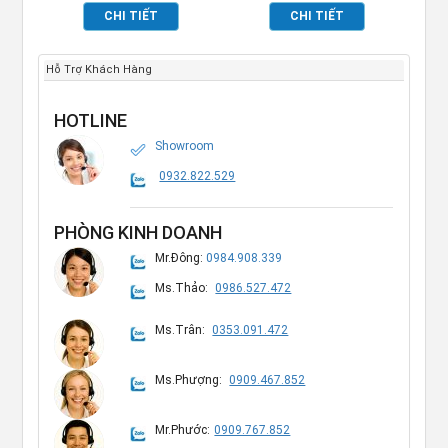
TP_680115
CHI TIẾT
CHI TIẾT
Hỗ Trợ Khách Hàng
HOTLINE
Showroom
0932.822.529
PHÒNG KINH DOANH
Mr.Đông:
0984.908.339
Ms.Thảo:
0986.527.472
Ms.Trân:
0353.091.472
Ms.Phượng:
0909.467.852
Mr.Phước:
0909.767.852