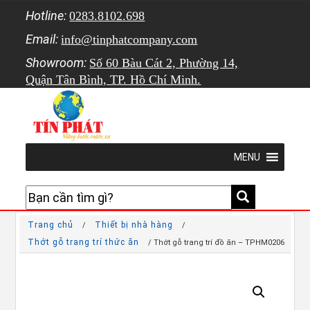
Hotline:
0283.8102.698
Email:
info@tinphatcompany.com
Showroom:
Số 60 Bàu Cát 2, Phường 14,
Quận Tân Bình, TP. Hồ Chí Minh.
MENU
Trang chủ
Thiết bị nhà hàng
/
/
Thớt gỗ trang trí thức ăn
/ Thớt gỗ trang trí đồ ăn – TPHM0206