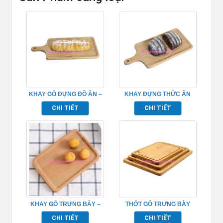
KHAY GỖ ĐỰNG ĐỒ ĂN –
KHAY ĐỰNG THỨC ĂN
TPHM0204
BẰNG GỖ – TPHM0205
CHI TIẾT
CHI TIẾT
KHAY GỖ TRƯNG BÀY –
THỚT GỖ TRƯNG BÀY
TPHM0218
40CM – TPHM0221
CHI TIẾT
CHI TIẾT