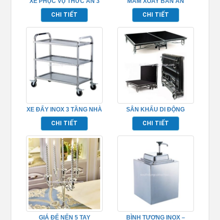
XE PHỤC VỤ THỨC ĂN 3
MÂM XOAY BÀN ĂN
TẦNG TP_680111
TP681048
CHI TIẾT
CHI TIẾT
XE ĐẨY INOX 3 TẦNG NHÀ
SÂN KHẤU DI ĐỘNG
HÀNG TP680118
TP968013
CHI TIẾT
CHI TIẾT
GIÁ ĐỂ NẾN 5 TAY
BÌNH TƯƠNG INOX –