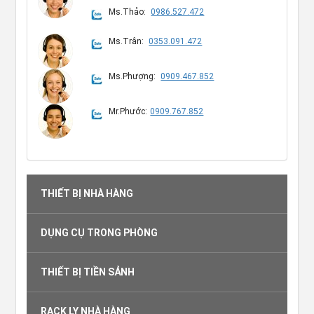
Ms.Thảo:
0986.527.472
Ms.Trân:
0353.091.472
Ms.Phượng:
0909.467.852
Mr.Phước:
0909.767.852
THIẾT BỊ NHÀ HÀNG
DỤNG CỤ TRONG PHÒNG
THIẾT BỊ TIỀN SẢNH
RACK LY NHÀ HÀNG