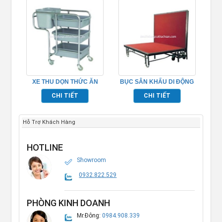
XE THU DỌN THỨC ĂN
BỤC SÂN KHẤU DI ĐỘNG
TP_680115
TP968011
CHI TIẾT
CHI TIẾT
Hỗ Trợ Khách Hàng
HOTLINE
Showroom
0932.822.529
PHÒNG KINH DOANH
Mr.Đông:
0984.908.339