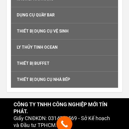
DỤNG CỤ QUẦY BAR
THIẾT BỊ DỤNG CỤ VỆ SINH
LY THỦY TINH OCEAN
THIẾT BỊ BUFFET
THIẾT BỊ DỤNG CỤ NHÀ BẾP
CÔNG TY TNHH CÔNG NGHIỆP MỚI TÍN
PHÁT.
Giấy CNĐKDN: 0314749569 - Sở Kế hoạch
và Đầu tư TPHCM.