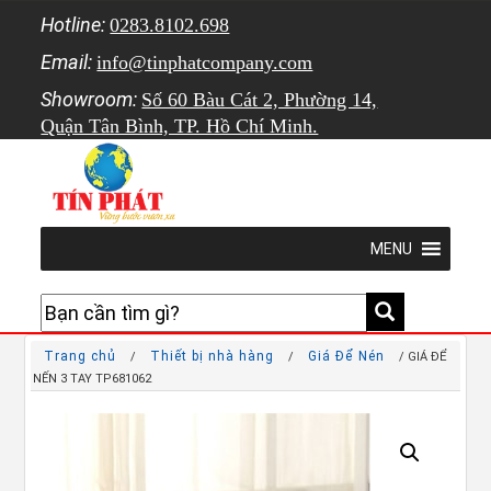
Hotline:
0283.8102.698
Email:
info@tinphatcompany.com
Showroom:
Số 60 Bàu Cát 2, Phường 14,
Quận Tân Bình, TP. Hồ Chí Minh.
MENU
Trang chủ
Thiết bị nhà hàng
Giá Để Nén
/
/
/ GIÁ ĐỂ
NẾN 3 TAY TP681062