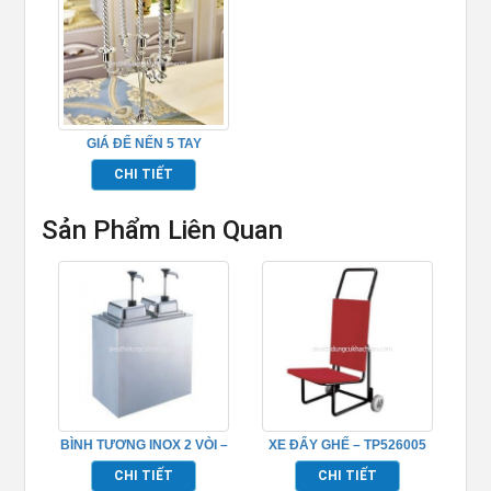
GIÁ ĐỂ NẾN 5 TAY
TP681063
CHI TIẾT
Sản Phẩm Liên Quan
BÌNH TƯƠNG INOX 2 VÒI –
XE ĐẨY GHẾ – TP526005
TP697084
CHI TIẾT
CHI TIẾT