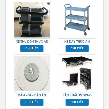
XE THU DỌN THỨC ĂN
XE ĐẨY THỨC ĂN
TP_680110
TP680103
CHI TIẾT
CHI TIẾT
MÂM XOAY BÀN ĂN
SÂN KHẤU DI ĐỘNG
TP681048
TP968013
CHI TIẾT
CHI TIẾT