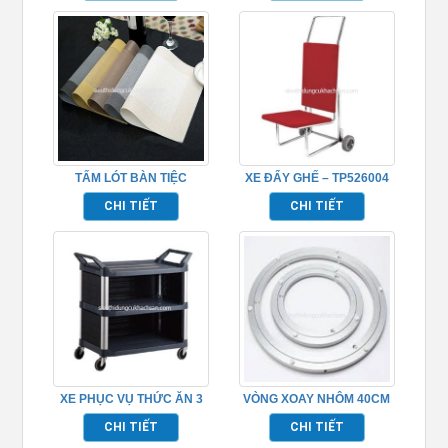
TẤM LÓT BÀN TIỆC
XE ĐẨY GHẾ – TP526004
PLACEMAT TP681051
CHI TIẾT
CHI TIẾT
XE PHỤC VỤ THỨC ĂN 3
VÒNG XOAY NHÔM 40CM
TẦNG TP_680111
TP681046
CHI TIẾT
CHI TIẾT