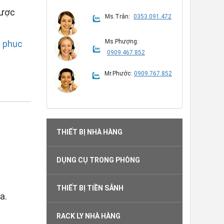
được
Ms.Trân:
0353.091.472
Ms.Phượng:
n phục
0909.467.852
Mr.Phước:
0909.767.852
THIẾT BỊ NHÀ HÀNG
DỤNG CỤ TRONG PHÒNG
THIẾT BỊ TIỀN SẢNH
a.
RACK LY NHÀ HÀNG