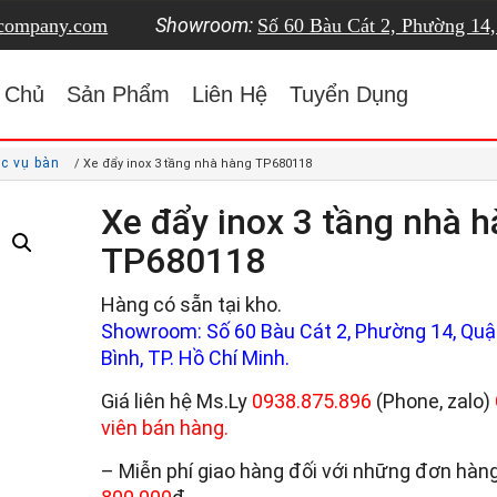
Showroom:
tcompany.com
Số 60 Bàu Cát 2, Phường 14
 Chủ
Sản Phẩm
Liên Hệ
Tuyển Dụng
ục vụ bàn
/ Xe đẩy inox 3 tầng nhà hàng TP680118
Xe đẩy inox 3 tầng nhà 
TP680118
Hàng có sẵn tại kho.
Showroom: Số 60 Bàu Cát 2, Phường 14, Quậ
Bình, TP. Hồ Chí Minh.
Giá liên hệ Ms.Ly
0938.875.896
(Phone, zalo)
viên bán hàng.
– Miễn phí giao hàng đối với những đơn hàng