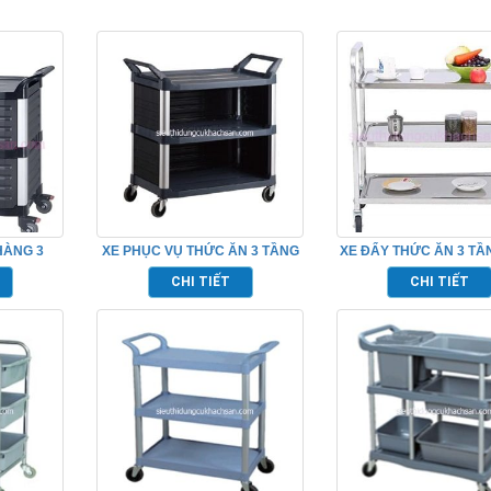
HÀNG 3
XE PHỤC VỤ THỨC ĂN 3 TẦNG
XE ĐẨY THỨC ĂN 3 TẦ
80111B
TP_680111
304 PHỤC VỤ NHÀ 
CHI TIẾT
CHI TIẾT