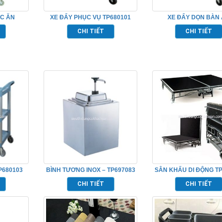
ỨC ĂN
XE ĐẨY PHỤC VỤ TP680101
XE ĐẨY DỌN BÀN
TP_680109
CHI TIẾT
CHI TIẾT
P680103
BÌNH TƯƠNG INOX – TP697083
SÂN KHẤU DI ĐỘNG TP
CHI TIẾT
CHI TIẾT