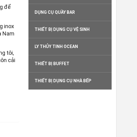
ng để
DỤNG CỤ QUẦY BAR
g inox
THIẾT BỊ DỤNG CỤ VỆ SINH
và Nam
LY THỦY TINH OCEAN
g tôi,
ôn cải
THIẾT BỊ BUFFET
THIẾT BỊ DỤNG CỤ NHÀ BẾP