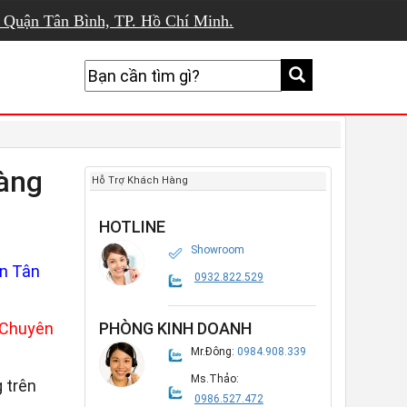
, Quận Tân Bình, TP. Hồ Chí Minh.
hàng
Hỗ Trợ Khách Hàng
HOTLINE
Showroom
n Tân
0932.822.529
Chuyên
PHÒNG KINH DOANH
Mr.Đông:
0984.908.339
Ms.Thảo:
 trên
0986.527.472