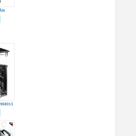
 ĂN
968013