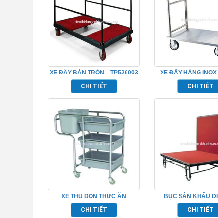
XE ĐẨY BÀN TRÒN – TP526003
XE ĐẨY HÀNG INOX
CHI TIẾT
CHI TIẾT
XE THU DỌN THỨC ĂN
BỤC SÂN KHẤU D
TP_680115
TP968011
CHI TIẾT
CHI TIẾT