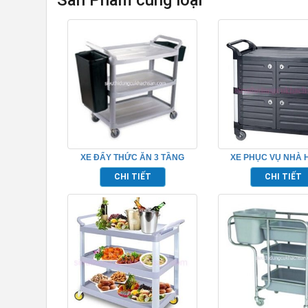
Sản Phẩm cùng loại
XE ĐẨY THỨC ĂN 3 TẦNG
XE PHỤC VỤ NHÀ 
BẰNG NHỰA TP_680114
TẦNG CÓ CỬA TP_6
CHI TIẾT
CHI TIẾT