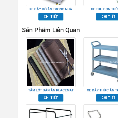
XE ĐẨY ĐỒ ĂN TRONG NHÀ
XE THU DỌN TH
HÀNG 3 TẦNG – TP680107
TP_680115
CHI TIẾT
CHI TIẾT
Sản Phẩm Liên Quan
TẤM LÓT BÀN ĂN PLACEMAT
XE ĐẨY THỨC ĂN T
TP681050
CHI TIẾT
CHI TIẾT