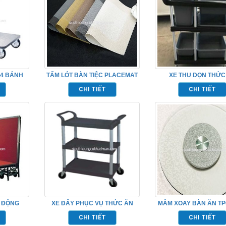
 4 BÁNH
TẤM LÓT BÀN TIỆC PLACEMAT
XE THU DỌN THỨC
TP681051
TP_680110
CHI TIẾT
CHI TIẾT
I ĐỘNG
XE ĐẨY PHỤC VỤ THỨC ĂN
MÂM XOAY BÀN ĂN TP
TP680102
CHI TIẾT
CHI TIẾT