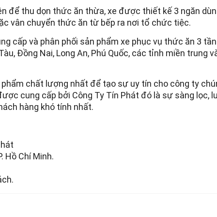
ên để thu dọn thức ăn thừa, xe được thiết kế 3 ngăn dù
ặc vân chuyển thức ăn từ bếp ra nơi tổ chức tiệc.
ung cấp và phân phối sản phẩm xe phục vụ thức ăn 3 tần
 Tàu, Đồng Nai, Long An, Phú Quốc, các tỉnh miền trung 
hẩm chất lượng nhất để tạo sự uy tín cho công ty chún
ợc cung cấp bởi Công Ty Tín Phát đó là sự sàng lọc, lu
hách hàng khó tính nhất.
Phát
P. Hồ Chí Minh.
ách.