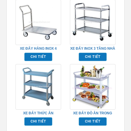
XE ĐẨY HÀNG INOX 4
XE ĐẨY INOX 3 TẦNG NHÀ
BÁNH
HÀNG TP680118
CHI TIẾT
CHI TIẾT
XE ĐẨY THỨC ĂN
XE ĐẨY ĐỒ ĂN TRONG
TP680103
NHÀ HÀNG 3 TẦNG –
CHI TIẾT
CHI TIẾT
TP680107