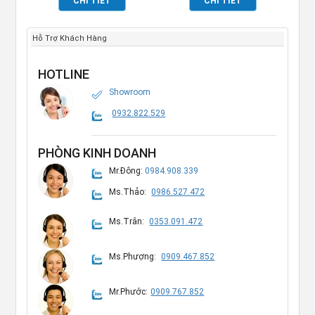
CHI TIẾT
CHI TIẾT
Hỗ Trợ Khách Hàng
HOTLINE
Showroom
0932.822.529
PHÒNG KINH DOANH
Mr.Đông:
0984.908.339
Ms.Thảo:
0986.527.472
Ms.Trân:
0353.091.472
Ms.Phượng:
0909.467.852
Mr.Phước:
0909.767.852