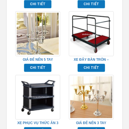
TP697084
BẰNG NHỰA TP_680114
CHI TIẾT
CHI TIẾT
GIÁ ĐỂ NẾN 5 TAY
XE ĐẨY BÀN TRÒN –
TP681063
TP526003
CHI TIẾT
CHI TIẾT
XE PHỤC VỤ THỨC ĂN 3
GIÁ ĐỂ NẾN 3 TAY
TẦNG TP_680111
TP681062