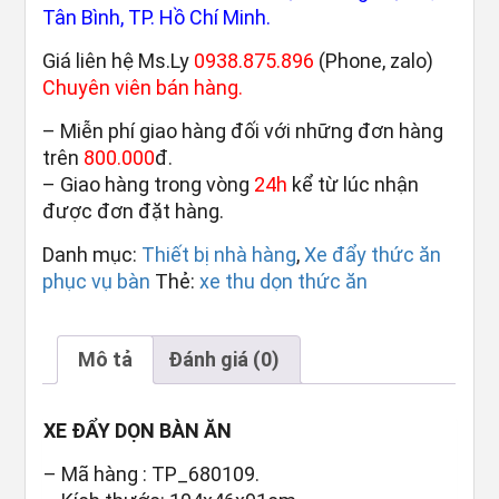
Tân Bình, TP. Hồ Chí Minh.
Giá liên hệ Ms.Ly
0938.875.896
(Phone, zalo)
Chuyên viên bán hàng.
– Miễn phí giao hàng đối với những đơn hàng
trên
800.000
đ.
– Giao hàng trong vòng
24h
kể từ lúc nhận
được đơn đặt hàng.
Danh mục:
Thiết bị nhà hàng
,
Xe đẩy thức ăn
phục vụ bàn
Thẻ:
xe thu dọn thức ăn
Mô tả
Đánh giá (0)
XE ĐẨY DỌN BÀN ĂN
– Mã hàng : TP_680109.