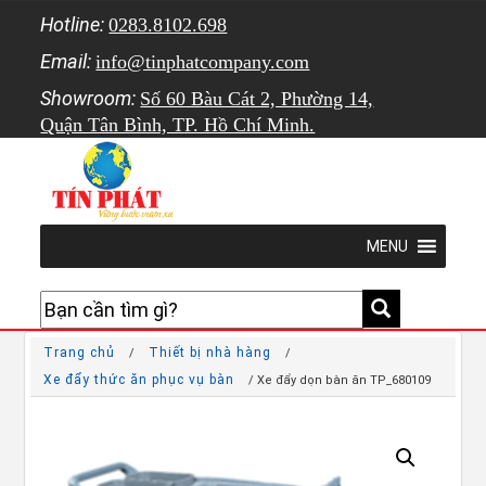
Hotline:
0283.8102.698
Email:
info@tinphatcompany.com
Showroom:
Số 60 Bàu Cát 2, Phường 14,
Quận Tân Bình, TP. Hồ Chí Minh.
MENU
Trang chủ
Thiết bị nhà hàng
/
/
Xe đẩy thức ăn phục vụ bàn
/ Xe đẩy dọn bàn ăn TP_680109