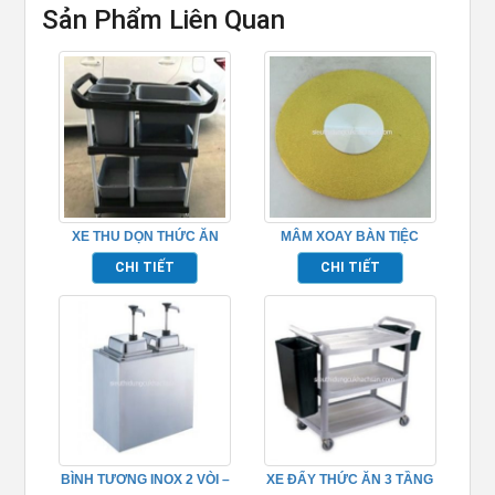
Sản Phẩm Liên Quan
XE THU DỌN THỨC ĂN
MÂM XOAY BÀN TIỆC
TP_680110
TP681047
CHI TIẾT
CHI TIẾT
BÌNH TƯƠNG INOX 2 VÒI –
XE ĐẨY THỨC ĂN 3 TẦNG