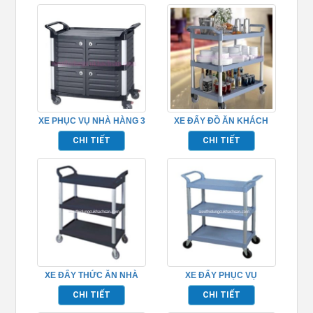
XE PHỤC VỤ NHÀ HÀNG 3
XE ĐẨY ĐỒ ĂN KHÁCH
TẦNG CÓ CỬA
SẠN – TPN680103
CHI TIẾT
CHI TIẾT
TP_680111B
XE ĐẨY THỨC ĂN NHÀ
XE ĐẨY PHỤC VỤ
HÀNG TP680104
TP680101
CHI TIẾT
CHI TIẾT