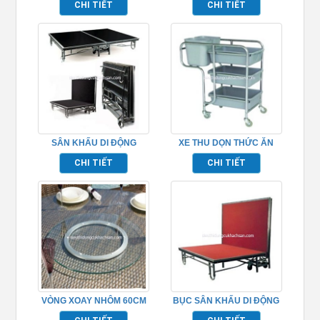
CHI TIẾT
CHI TIẾT
SÂN KHẤU DI ĐỘNG
XE THU DỌN THỨC ĂN
TP968013
TP_680115
CHI TIẾT
CHI TIẾT
VÒNG XOAY NHÔM 60CM
BỤC SÂN KHẤU DI ĐỘNG
TP968011