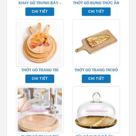
KHAY GỖ TRƯNG BÀY –
THỚT GỖ ĐỰNG THỨC ĂN
TPHM0218
– TPHM0216
CHI TIẾT
CHI TIẾT
THỚT GỖ TRANG TRÍ
THỚT GỖ TRANG TRÍ ĐỒ
THỨC ĂN HÌNH TRÒN –
ĂN – TPHM0206
CHI TIẾT
CHI TIẾT
TPHM0212