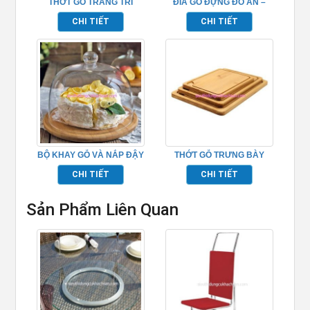
THỚT GỖ TRANG TRÍ
ĐĨA GỖ ĐỰNG ĐỒ ĂN –
THỨC ĂN – TPHM0230
TPHM0231
CHI TIẾT
CHI TIẾT
BỘ KHAY GỖ VÀ NẮP ĐẬY
THỚT GỖ TRƯNG BÀY
THỨC ĂN – TPHM0232
40CM – TPHM0221
CHI TIẾT
CHI TIẾT
Sản Phẩm Liên Quan