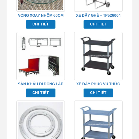
VÒNG XOAY NHÔM 60CM
XE ĐẨY GHẾ – TP526004
CHI TIẾT
CHI TIẾT
SÂN KHẤU DI ĐỘNG LẮP
XE ĐẨY PHỤC VỤ THỨC
GHÉP TP968012
ĂN TP680102
CHI TIẾT
CHI TIẾT