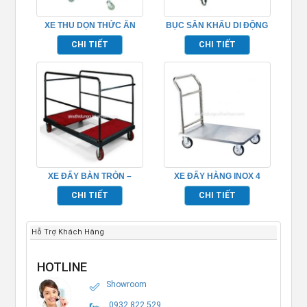
XE THU DỌN THỨC ĂN
BỤC SÂN KHẤU DI ĐỘNG
TP_680115
TP968011
CHI TIẾT
CHI TIẾT
XE ĐẨY BÀN TRÒN –
XE ĐẨY HÀNG INOX 4
TP526003
BÁNH
CHI TIẾT
CHI TIẾT
Hỗ Trợ Khách Hàng
HOTLINE
Showroom
0932.822.529