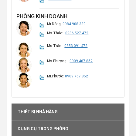
PHÒNG KINH DOANH
Mr.Đông:
0984.908.339
Ms.Thảo:
0986.527.472
Ms.Trân:
0353.091.472
Ms.Phượng:
0909.467.852
Mr.Phước:
0909.767.852
THIẾT BỊ NHÀ HÀNG
DỤNG CỤ TRONG PHÒNG