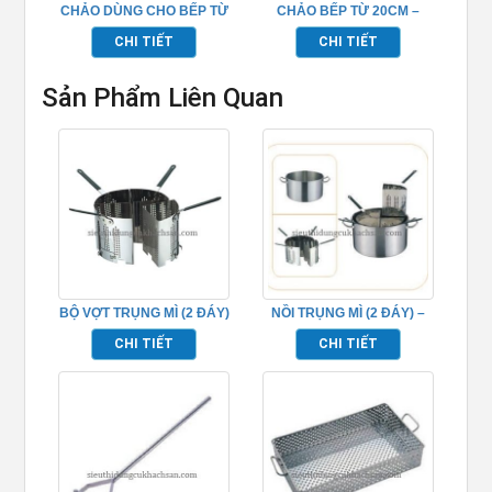
CHẢO DÙNG CHO BẾP TỪ
CHẢO BẾP TỪ 20CM –
BẰNG INOX – TP696211
TP696209
CHI TIẾT
CHI TIẾT
Sản Phẩm Liên Quan
BỘ VỢT TRỤNG MÌ (2 ĐÁY)
NỒI TRỤNG MÌ (2 ĐÁY) –
– TP696038
TP696037
CHI TIẾT
CHI TIẾT