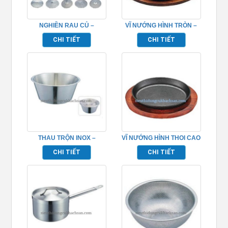
NGHIỀN RAU CỦ –
VĨ NƯỚNG HÌNH TRÒN –
TP696089
TP696063
CHI TIẾT
CHI TIẾT
THAU TRỘN INOX –
VĨ NƯỚNG HÌNH THOI CAO
TP696039
CẤP – TP696079
CHI TIẾT
CHI TIẾT