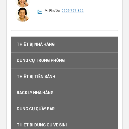
Mr.Phước:
0909.767.852
THIẾT BỊ NHÀ HÀNG
DỤNG CỤ TRONG PHÒNG
THIẾT BỊ TIỀN SẢNH
RACK LY NHÀ HÀNG
DỤNG CỤ QUẦY BAR
THIẾT BỊ DỤNG CỤ VỆ SINH