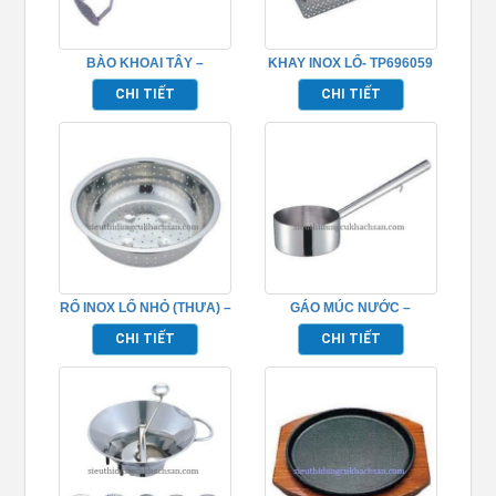
BÀO KHOAI TÂY –
KHAY INOX LỔ- TP696059
TP696109
CHI TIẾT
CHI TIẾT
RỔ INOX LỔ NHỎ (THƯA) –
GÁO MÚC NƯỚC –
TP696055
TP696084
CHI TIẾT
CHI TIẾT