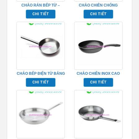
CHẢO RÁN BẾP TỪ –
CHẢO CHIÊN CHỐNG
TP696218
DÍNH 2 ĐÁY TP696226
CHI TIẾT
CHI TIẾT
CHẢO BẾP ĐIỆN TỪ BẰNG
CHẢO CHIÊN INOX CAO
INOX – TP696212
CẤP TP696228
CHI TIẾT
CHI TIẾT