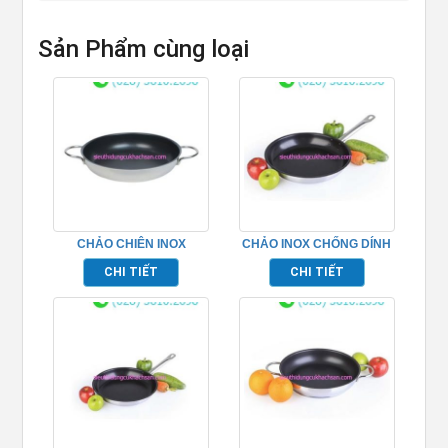
Sản Phẩm cùng loại
CHẢO CHIÊN INOX
CHẢO INOX CHỐNG DÍNH
CHỐNG DÍNH 2 ĐÁY
– TP696221
CHI TIẾT
CHI TIẾT
TP696227