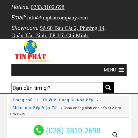
Hotline:
0283.8102.698
Email:
info@tinphatcompany.com
Showroom:
Số 60 Bàu Cát 2, Phường 14,
Quận Tân Bình, TP. Hồ Chí Minh.
MENU
Trang chủ
Thiết Bị Dụng Cụ Nhà Bếp
/
/
Chảo Inox Bếp Điện Từ
/ Chảo chống dính cho bếp từ 20cm –
TP696219