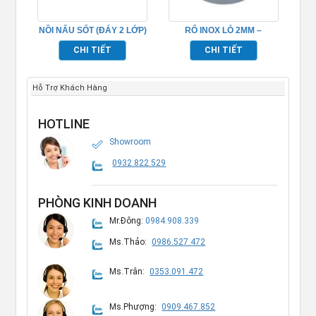
NỒI NẤU SỐT (ĐÁY 2 LỚP)
RỔ INOX LỖ 2MM –
– TP696020
TP696051
CHI TIẾT
CHI TIẾT
Hỗ Trợ Khách Hàng
HOTLINE
Showroom
0932.822.529
PHÒNG KINH DOANH
Mr.Đông:
0984.908.339
Ms.Thảo:
0986.527.472
Ms.Trân:
0353.091.472
Ms.Phượng:
0909.467.852