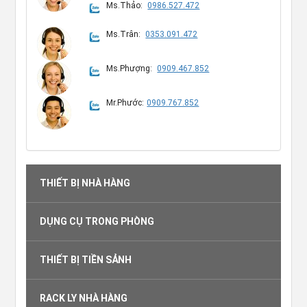
Ms.Thảo:
0986.527.472
Ms.Trân:
0353.091.472
Ms.Phượng:
0909.467.852
Mr.Phước:
0909.767.852
THIẾT BỊ NHÀ HÀNG
DỤNG CỤ TRONG PHÒNG
THIẾT BỊ TIỀN SẢNH
RACK LY NHÀ HÀNG