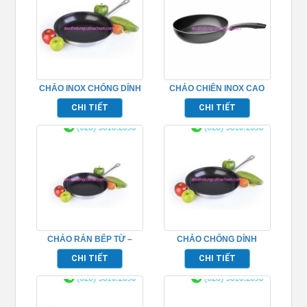
CHẢO INOX CHỐNG DÍNH
CHẢO CHIÊN INOX CAO
– TP696221
CẤP TP696228
CHI TIẾT
CHI TIẾT
CHẢO RÁN BẾP TỪ –
CHẢO CHỐNG DÍNH
TP696218
DÙNG CHO BẾP TỪ 22CM
CHI TIẾT
CHI TIẾT
– TP696220