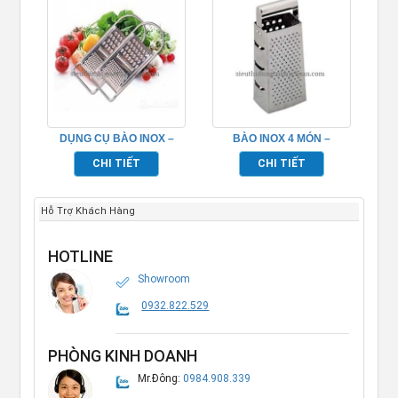
DỤNG CỤ BÀO INOX –
BÀO INOX 4 MÓN –
TP696105
TP696107
CHI TIẾT
CHI TIẾT
Hỗ Trợ Khách Hàng
HOTLINE
Showroom
0932.822.529
PHÒNG KINH DOANH
Mr.Đông:
0984.908.339