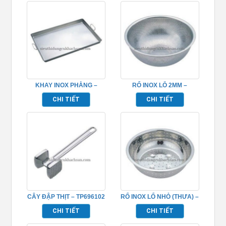
KHAY INOX PHẲNG –
RỔ INOX LỖ 2MM –
TP696060
TP696051
CHI TIẾT
CHI TIẾT
CÂY ĐẬP THỊT – TP696102
RỔ INOX LỔ NHỎ (THƯA) –
TP696055
CHI TIẾT
CHI TIẾT