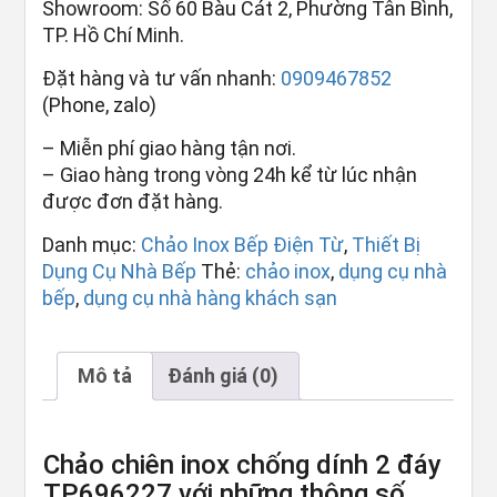
Showroom: Số 60 Bàu Cát 2, Phường Tân Bình,
TP. Hồ Chí Minh.
Đặt hàng và tư vấn nhanh:
0909467852
(Phone, zalo)
– Miễn phí giao hàng tận nơi.
– Giao hàng trong vòng 24h kể từ lúc nhận
được đơn đặt hàng.
Danh mục:
Chảo Inox Bếp Điện Từ
,
Thiết Bị
Dụng Cụ Nhà Bếp
Thẻ:
chảo inox
,
dụng cụ nhà
bếp
,
dụng cụ nhà hàng khách sạn
Mô tả
Đánh giá (0)
Chảo chiên inox chống dính 2 đáy
TP696227 với những thông số