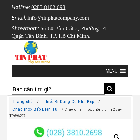
Hotline:
0283.8102.698
Email:
info@tinphatcompany.com
Showroom:
Số 60 Bàu Cát 2, Phường 14,
Quận Tân Bình, TP. Hồ Chí Minh.
MENU
Trang chủ
Thiết Bị Dụng Cụ Nhà Bếp
/
/
Chảo Inox Bếp Điện Từ
/ Chảo chiên inox chống dính 2 đáy
TP696227