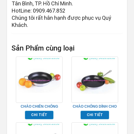
Tân Bình, TP. Hồ Chí Minh.
HotLine: 0909.467.852
Chúng tôi rất hân hạnh được phục vụ Quý
Khách.
Sản Phẩm cùng loại
CHẢO CHIÊN CHỐNG
CHẢO CHỐNG DÍNH CHO
DÍNH 2 ĐÁY TP696226
BẾP TỪ 20CM – TP696219
CHI TIẾT
CHI TIẾT