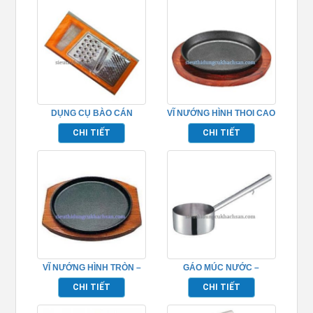
DỤNG CỤ BÀO CÁN
VĨ NƯỚNG HÌNH THOI CAO
NHỰA- TP696104
CẤP – TP696079
CHI TIẾT
CHI TIẾT
VĨ NƯỚNG HÌNH TRÒN –
GÁO MÚC NƯỚC –
TP696063
TP696084
CHI TIẾT
CHI TIẾT