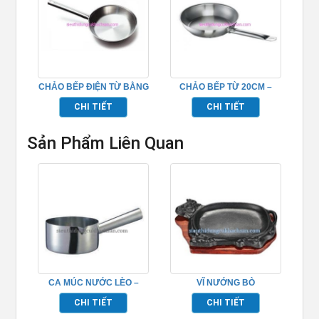
CHẢO BẾP ĐIỆN TỪ BẰNG
CHẢO BẾP TỪ 20CM –
INOX – TP696212
TP696209
CHI TIẾT
CHI TIẾT
Sản Phẩm Liên Quan
CA MÚC NƯỚC LÈO –
VĨ NƯỚNG BÒ
TP696087
BEEFSTAEK 23 –
CHI TIẾT
CHI TIẾT
TP696069