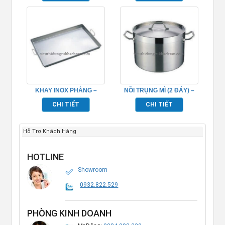
KHAY INOX PHẲNG –
NỒI TRỤNG MÌ (2 ĐÁY) –
TP696060
TP696036
CHI TIẾT
CHI TIẾT
Hỗ Trợ Khách Hàng
HOTLINE
Showroom
0932.822.529
PHÒNG KINH DOANH