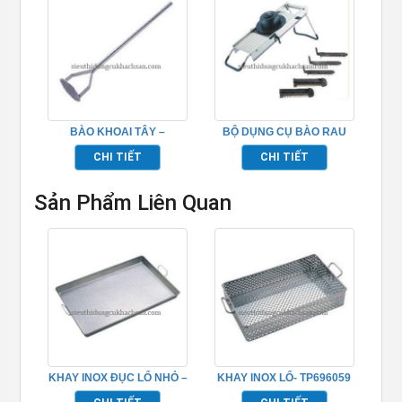
BÀO KHOAI TÂY –
BỘ DỤNG CỤ BÀO RAU
TP696109
CỦ – TP696249
CHI TIẾT
CHI TIẾT
Sản Phẩm Liên Quan
KHAY INOX ĐỤC LỔ NHỎ –
KHAY INOX LỔ- TP696059
TP696062