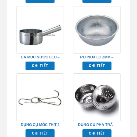
CA MÚC NƯỚC LÈO –
RỔ INOX LỖ 2MM –
TP696087
TP696051
CHI TIẾT
CHI TIẾT
DỤNG CỤ MÓC THỊT 2
DỤNG CỤ PHA TRÀ –
CHẤU INOX – TP696094
TP696110
CHI TIẾT
CHI TIẾT