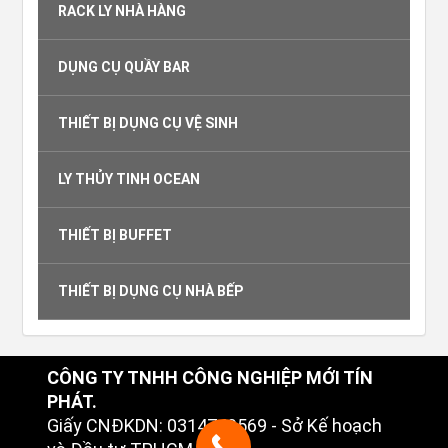
RACK LY NHÀ HÀNG
DỤNG CỤ QUẦY BAR
THIẾT BỊ DỤNG CỤ VỆ SINH
LY THỦY TINH OCEAN
THIẾT BỊ BUFFET
THIẾT BỊ DỤNG CỤ NHÀ BẾP
CÔNG TY TNHH CÔNG NGHIỆP MỚI TÍN
PHÁT.
Giấy CNĐKDN: 0314749569 - Sở Kế hoạch