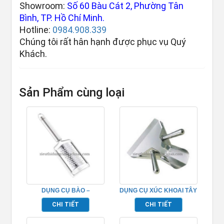
Showroom:
Số 60 Bàu Cát 2, Phường Tân
Bình, TP. Hồ Chí Minh.
Hotline:
0984.908.339
Chúng tôi rất hân hạnh được phục vụ Quý
Khách.
Sản Phẩm cùng loại
DỤNG CỤ BÀO –
DỤNG CỤ XÚC KHOAI TÂY
TP696235
– TP696241
CHI TIẾT
CHI TIẾT