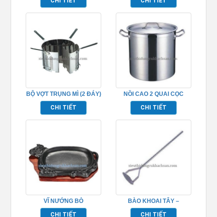
CHI TIẾT
CHI TIẾT
BỘ VỢT TRỤNG MÌ (2 ĐÁY)
NỒI CAO 2 QUAI CỌC
– TP696038
INOX (ĐÁY 2 LỚP) –
CHI TIẾT
CHI TIẾT
TP696001
VĨ NƯỚNG BÒ
BÀO KHOAI TÂY –
BEEFSTAEK 23 –
TP696109
CHI TIẾT
CHI TIẾT
TP696069