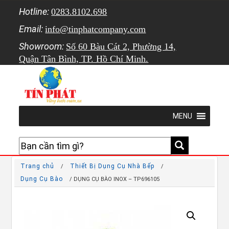
Hotline:
0283.8102.698
Email:
info@tinphatcompany.com
Showroom:
Số 60 Bàu Cát 2, Phường 14,
Quận Tân Bình, TP. Hồ Chí Minh.
MENU
Trang chủ
Thiết Bị Dụng Cụ Nhà Bếp
/
/
Dụng Cụ Bào
/ DỤNG CỤ BÀO INOX – TP696105