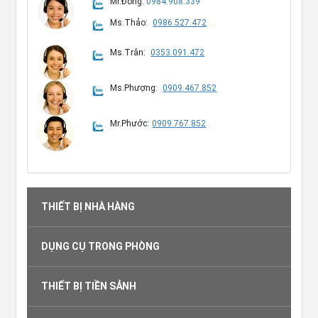
Mr.Đông:
0984.908.339
Ms.Thảo:
0986.527.472
Ms.Trân:
0353.091.472
Ms.Phượng:
0909.467.852
Mr.Phước:
0909.767.852
THIẾT BỊ NHÀ HÀNG
DỤNG CỤ TRONG PHÒNG
THIẾT BỊ TIỀN SẢNH