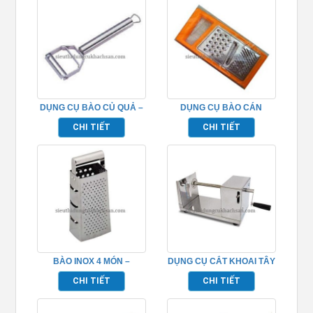
DỤNG CỤ BÀO CỦ QUẢ –
DỤNG CỤ BÀO CÁN
TP696125
NHỰA- TP696104
CHI TIẾT
CHI TIẾT
BÀO INOX 4 MÓN –
DỤNG CỤ CẮT KHOAI TÂY
TP696107
– TP696237
CHI TIẾT
CHI TIẾT