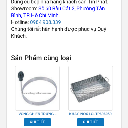
Dụng cụ bếp nhà hàng khách sạn Tín Phát.
Showroom:
Số 60 Bàu Cát 2, Phường Tân
Bình, TP. Hồ Chí Minh.
Hotline:
0984.908.339
Chúng tôi rất hân hạnh được phục vụ Quý
Khách.
Sản Phẩm cùng loại
VÒNG CHIÊN TRỨNG –
KHAY INOX LỔ- TP696059
TP696234
CHI TIẾT
CHI TIẾT