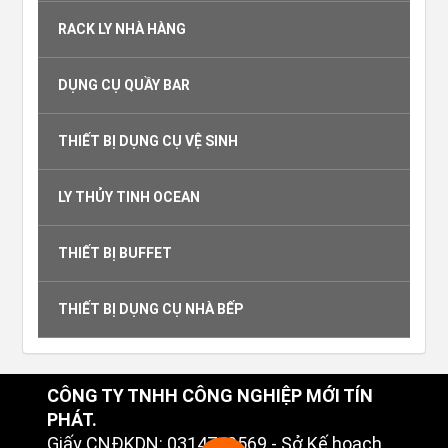
RACK LY NHÀ HÀNG
DỤNG CỤ QUẦY BAR
THIẾT BỊ DỤNG CỤ VỆ SINH
LY THỦY TINH OCEAN
THIẾT BỊ BUFFET
THIẾT BỊ DỤNG CỤ NHÀ BẾP
CÔNG TY TNHH CÔNG NGHIỆP MỚI TÍN
PHÁT.
Giấy CNĐKDN: 0314749569 - Sở Kế hoạch