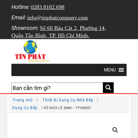
Hotline:
0283.8102.698
Email:
info@tinphatcompany.com
Showroom:
Số 60 Bàu Cát 2, Phường 14,
Quận Tân Bình, TP. Hồ Chí Minh.
MENU
Trang chủ
Thiết Bị Dụng Cụ Nhà Bếp
/
/
Dụng Cụ Bếp
/ RỔ INOX LỖ 2MM – TP696051