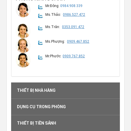
Mr.Đông:
0984.908.339
Ms.Thảo:
0986.527.472
Ms.Trân:
0353.091.472
Ms.Phượng:
0909.467.852
Mr.Phước:
0909.767.852
THIẾT BỊ NHÀ HÀNG
DỤNG CỤ TRONG PHÒNG
THIẾT BỊ TIỀN SẢNH