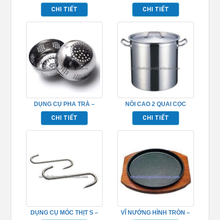
TP696089
TP696107
CHI TIẾT
CHI TIẾT
DỤNG CỤ PHA TRÀ –
NỒI CAO 2 QUAI CỌC
TP696110
INOX (ĐÁY 2 LỚP) –
CHI TIẾT
CHI TIẾT
TP696001
DỤNG CỤ MÓC THỊT S –
VĨ NƯỚNG HÌNH TRÒN –