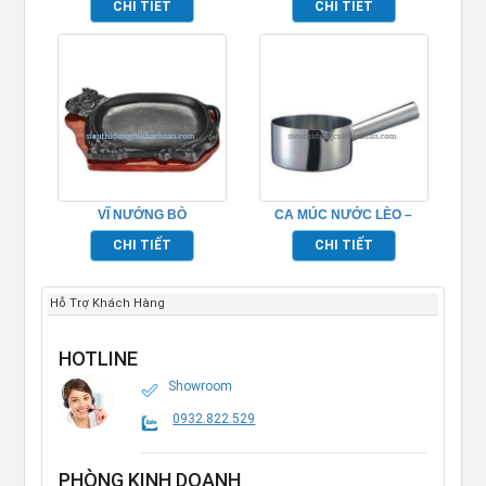
CHI TIẾT
CHI TIẾT
VĨ NƯỚNG BÒ
CA MÚC NƯỚC LÈO –
BEEFSTAEK 23 –
TP696087
CHI TIẾT
CHI TIẾT
TP696069
Hỗ Trợ Khách Hàng
HOTLINE
Showroom
0932.822.529
PHÒNG KINH DOANH