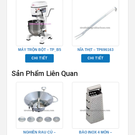
MÁY TRỘN BỘT – TP_B5
NĨA THỊT – TP696163
CHI TIẾT
CHI TIẾT
Sản Phẩm Liên Quan
NGHIỀN RAU CỦ –
BÀO INOX 4 MÓN –