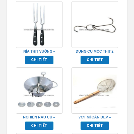
NĨA THỊT VUÔNG –
DỤNG CỤ MÓC THỊT 2
TP696161
CHẤU INOX – TP696094
CHI TIẾT
CHI TIẾT
NGHIỀN RAU CỦ –
VỢT MÌ CÁN DẸP –
TP696089
TP696188
CHI TIẾT
CHI TIẾT