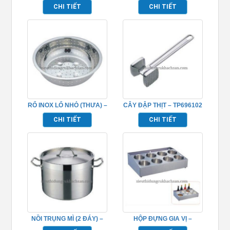
TP696097
TP696063
CHI TIẾT
CHI TIẾT
RỔ INOX LỔ NHỎ (THƯA) –
CÂY ĐẬP THỊT – TP696102
TP696055
CHI TIẾT
CHI TIẾT
NỒI TRỤNG MÌ (2 ĐÁY) –
HỘP ĐỰNG GIA VỊ –
TP696036
TP696090