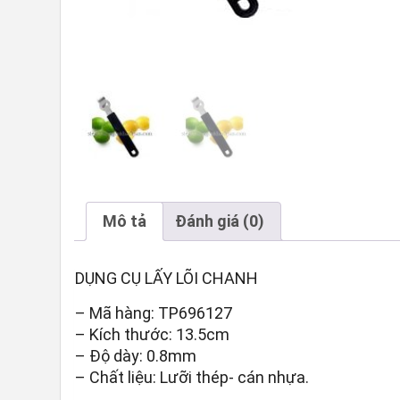
Mô tả
Đánh giá (0)
DỤNG CỤ LẤY LÕI CHANH
– Mã hàng: TP696127
– Kích thước: 13.5cm
– Độ dày: 0.8mm
– Chất liệu: Lưỡi thép- cán nhựa.