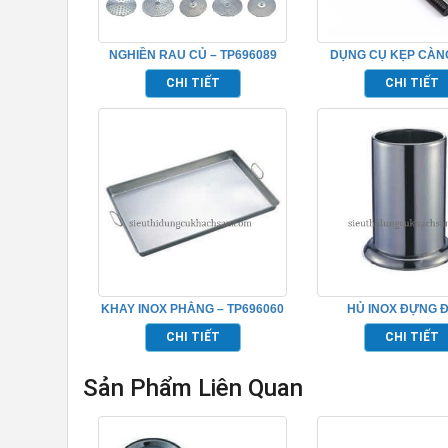
NGHIỀN RAU CỦ – TP696089
DỤNG CỤ KẸP CÀN
TP696103
CHI TIẾT
CHI TIẾT
KHAY INOX PHẲNG – TP696060
HỦ INOX ĐỰNG Đ
TP696092
CHI TIẾT
CHI TIẾT
Sản Phẩm Liên Quan