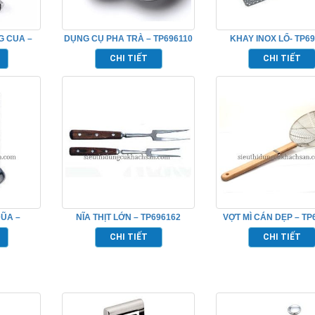
G CUA –
DỤNG CỤ PHA TRÀ – TP696110
KHAY INOX LỔ- TP6
CHI TIẾT
CHI TIẾT
ŨA –
NĨA THỊT LỚN – TP696162
VỢT MÌ CÁN DẸP – TP
CHI TIẾT
CHI TIẾT