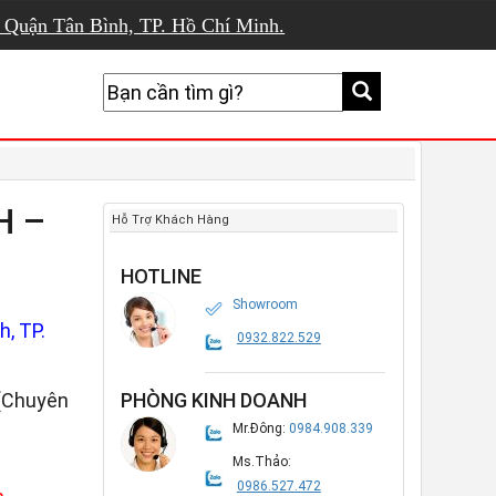
, Quận Tân Bình, TP. Hồ Chí Minh.
H –
Hỗ Trợ Khách Hàng
HOTLINE
Showroom
, TP.
0932.822.529
(Chuyên
PHÒNG KINH DOANH
Mr.Đông:
0984.908.339
Ms.Thảo:
0986.527.472