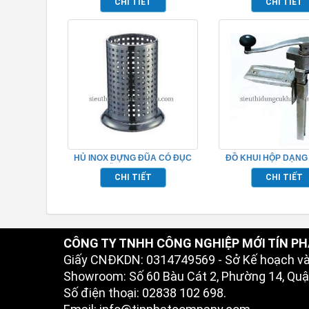
CHI TIẾT
CHI TIẾT
HỦ INOX ĐỰNG ĐŨA CÓ ĐỤC
ĐỒ KHUI HỘP DẠNG
LỖ – TP696093
TP696101
CHI TIẾT
CHI TIẾT
CÔNG TY TNHH CÔNG NGHIỆP MỚI TÍN PH
Giấy CNĐKDN: 0314749569 - Sở Kế hoạch v
Showroom: Số 60 Bàu Cát 2, Phường 14, Quận
Số điện thoại: 02838 102 698.