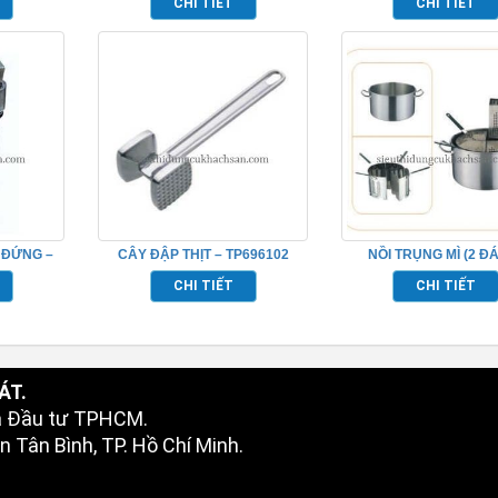
CHI TIẾT
CHI TIẾT
 ĐỨNG –
CÂY ĐẬP THỊT – TP696102
NỒI TRỤNG MÌ (2 ĐÁ
TP696037
CHI TIẾT
CHI TIẾT
ÁT.
à Đầu tư TPHCM.
 Tân Bình, TP. Hồ Chí Minh.