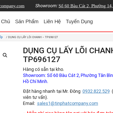
Showroom:
tcompany.com
Số 60 Bàu Cát 2, Phường 14
 Chủ
Sản Phẩm
Liên Hệ
Tuyển Dụng
ếp
/ DỤNG CỤ LẤY LÕI CHANH – TP696127
DỤNG CỤ LẤY LÕI CHAN
TP696127
Hàng có sẵn tại kho.
Showroom: Số 60 Bàu Cát 2, Phường Tân Bình
Hồ Chí Minh.
Đặt hàng nhanh tại Mr. Đông
0932.822.529
viên tư vấn).
Email:
sales1@tinphatcompany.com