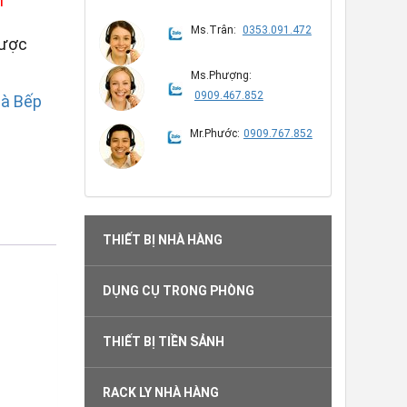
n
Ms.Trân:
0353.091.472
được
Ms.Phượng:
0909.467.852
hà Bếp
Mr.Phước:
0909.767.852
THIẾT BỊ NHÀ HÀNG
DỤNG CỤ TRONG PHÒNG
THIẾT BỊ TIỀN SẢNH
RACK LY NHÀ HÀNG