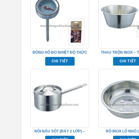
ĐỒNG HỒ ĐO NHIỆT ĐỘ THỨC
THAU TRỘN INOX – 
ĂN – TP696099
CHI TIẾT
CHI TIẾT
NỒI NẤU SỐT (ĐÁY 2 LỚP) –
RỔ INOX LỔ NHỎ (
TP696020
TP696057