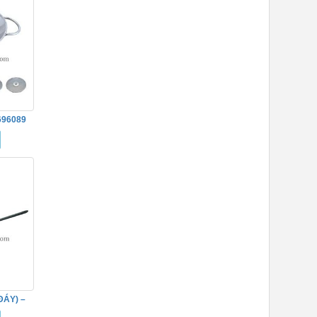
696089
ĐÁY) –