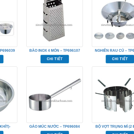
TP696039
BÀO INOX 4 MÓN – TP696107
NGHIỀN RAU CỦ – TP
CHI TIẾT
CHI TIẾT
KHÍT)-
GÁO MÚC NƯỚC – TP696084
BỘ VỢT TRỤNG MÌ (2 
TP696038