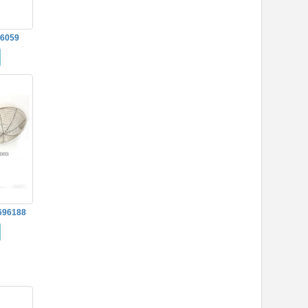
96059
696188