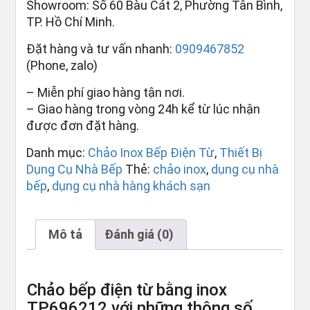
Showroom: Số 60 Bàu Cát 2, Phường Tân Bình,
TP. Hồ Chí Minh.
Đặt hàng và tư vấn nhanh:
0909467852
(Phone, zalo)
– Miễn phí giao hàng tận nơi.
– Giao hàng trong vòng 24h kể từ lúc nhận
được đơn đặt hàng.
Danh mục:
Chảo Inox Bếp Điện Từ
,
Thiết Bị
Dụng Cụ Nhà Bếp
Thẻ:
chảo inox
,
dụng cụ nhà
bếp
,
dụng cụ nhà hàng khách sạn
Mô tả
Đánh giá (0)
Chảo bếp điện từ bằng inox
TP696212 với những thông số