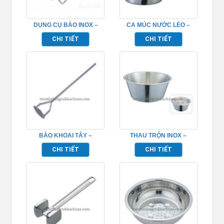
DỤNG CỤ BÀO INOX –
CA MÚC NƯỚC LÈO –
TP696105
TP696087
CHI TIẾT
CHI TIẾT
BÀO KHOAI TÂY –
THAU TRỘN INOX –
TP696109
TP696039
CHI TIẾT
CHI TIẾT