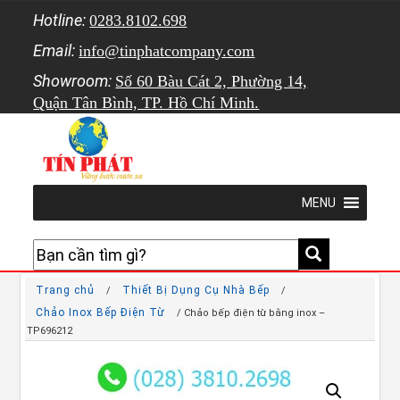
Hotline:
0283.8102.698
Email:
info@tinphatcompany.com
Showroom:
Số 60 Bàu Cát 2, Phường 14,
Quận Tân Bình, TP. Hồ Chí Minh.
MENU
Trang chủ
Thiết Bị Dụng Cụ Nhà Bếp
/
/
Chảo Inox Bếp Điện Từ
/ Chảo bếp điện từ bằng inox –
TP696212