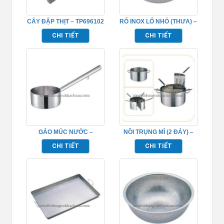
CÂY ĐẬP THỊT – TP696102
RỔ INOX LỔ NHỎ (THƯA) –
TP696055
CHI TIẾT
CHI TIẾT
GÁO MÚC NƯỚC –
NỒI TRỤNG MÌ (2 ĐÁY) –
TP696084
TP696037
CHI TIẾT
CHI TIẾT