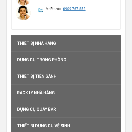
Mr.Phước:
0909.767.852
THIẾT BỊ NHÀ HÀNG
DỤNG CỤ TRONG PHÒNG
THIẾT BỊ TIỀN SẢNH
RACK LY NHÀ HÀNG
DỤNG CỤ QUẦY BAR
THIẾT BỊ DỤNG CỤ VỆ SINH