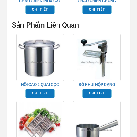
CHẢO CHIÊN INOX CAO
CHẢO CHIÊN CHỐNG
CẤP TP696228
DÍNH CAO CẤP
CHI TIẾT
CHI TIẾT
Sản Phẩm Liên Quan
NỒI CAO 2 QUAI CỌC
ĐỒ KHUI HỘP DẠNG
INOX (ĐÁY 2 LỚP) –
ĐỨNG – TP696101
CHI TIẾT
CHI TIẾT
TP696001