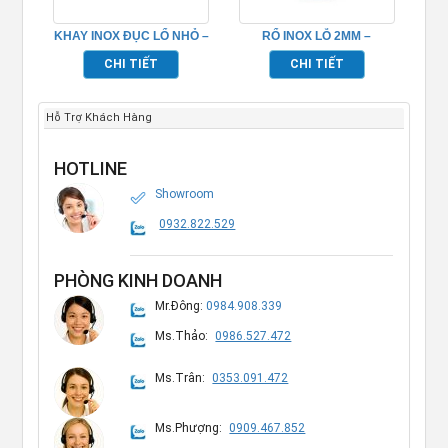
KHAY INOX ĐỤC LỔ NHỎ –
RỔ INOX LỖ 2MM –
TP696062
TP696051
CHI TIẾT
CHI TIẾT
Hỗ Trợ Khách Hàng
HOTLINE
Showroom
0932.822.529
PHÒNG KINH DOANH
Mr.Đông:
0984.908.339
Ms.Thảo:
0986.527.472
Ms.Trân:
0353.091.472
Ms.Phượng:
0909.467.852