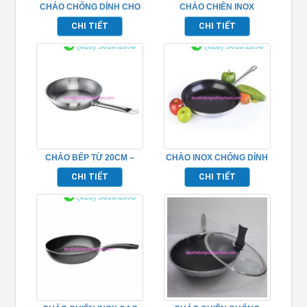
CHẢO CHỐNG DÍNH CHO
CHẢO CHIÊN INOX
BẾP TỪ 20CM – TP696219
CHỐNG DÍNH 2 ĐÁY
CHI TIẾT
CHI TIẾT
TP696227
CHẢO BẾP TỪ 20CM –
CHẢO INOX CHỐNG DÍNH
TP696209
DÙNG CHO BẾP TỪ –
CHI TIẾT
CHI TIẾT
TP696222