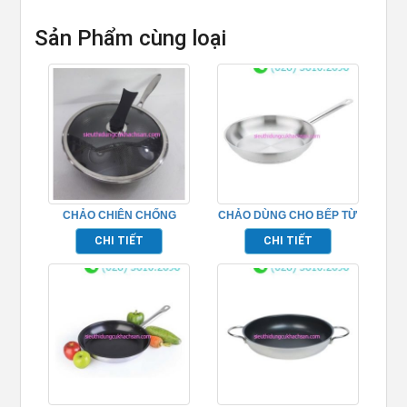
Sản Phẩm cùng loại
CHẢO CHIÊN CHỐNG
CHẢO DÙNG CHO BẾP TỪ
DÍNH – TP8002
BẰNG INOX – TP696211
CHI TIẾT
CHI TIẾT