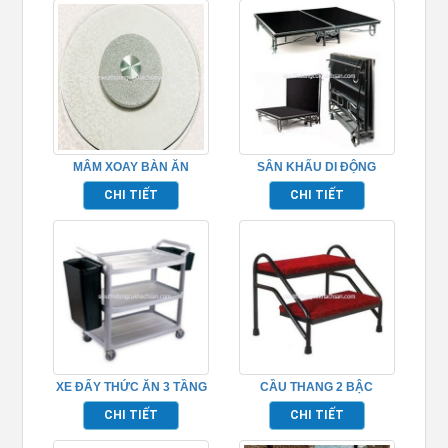
MÂM XOAY BÀN ĂN
SÂN KHẤU DI ĐỘNG
TP681048
TP968013
CHI TIẾT
CHI TIẾT
XE ĐẨY THỨC ĂN 3 TẦNG
CẦU THANG 2 BẬC
BẰNG NHỰA TP_680114
CHI TIẾT
CHI TIẾT