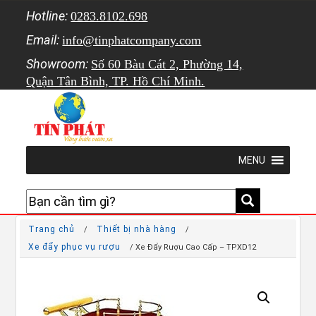
Hotline:
0283.8102.698
Email:
info@tinphatcompany.com
Showroom:
Số 60 Bàu Cát 2, Phường 14,
Quận Tân Bình, TP. Hồ Chí Minh.
MENU
Trang chủ
Thiết bị nhà hàng
/
/
Xe đẩy phục vụ rượu
/ Xe Đẩy Rượu Cao Cấp – TPXD12