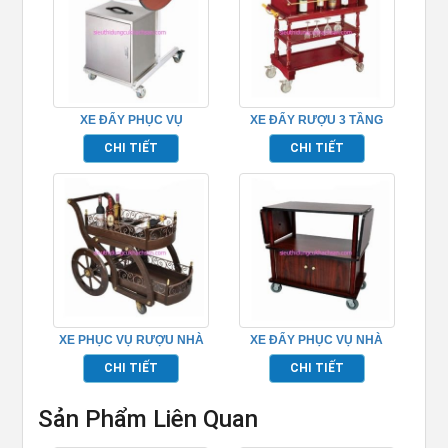
XE ĐẨY PHỤC VỤ
XE ĐẨY RƯỢU 3 TẦNG
TPXD0001
TPXD0011
CHI TIẾT
CHI TIẾT
XE PHỤC VỤ RƯỢU NHÀ
XE ĐẨY PHỤC VỤ NHÀ
HÀNG 2 TẦNG –
HÀNG TPXD0003
CHI TIẾT
CHI TIẾT
TPXD0014
Sản Phẩm Liên Quan