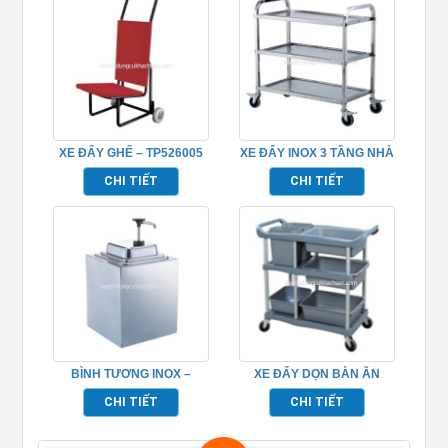
XE ĐẨY GHẾ – TP526005
XE ĐẨY INOX 3 TẦNG NHÀ
HÀNG TP680118
CHI TIẾT
CHI TIẾT
BÌNH TƯƠNG INOX –
XE ĐẨY DỌN BÀN ĂN
TP697083
TP_680109
CHI TIẾT
CHI TIẾT