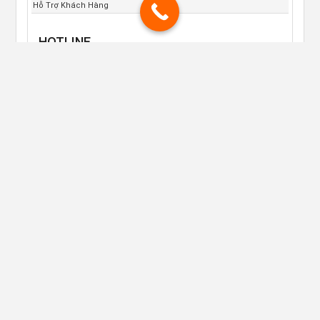
Hỗ Trợ Khách Hàng
HOTLINE
Showroom
0932.822.529
PHÒNG KINH DOANH
Mr.Đông:
0984.908.339
Ms.Thảo:
0986.527.472
Ms.Trân:
0353.091.472
Ms.Phượng:
0909.467.852
Mr.Phước:
0909.767.852