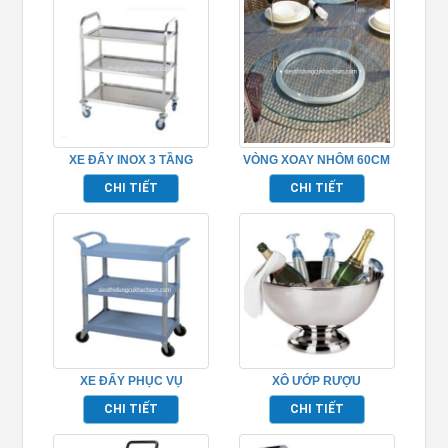
XE ĐẨY INOX 3 TẦNG
VÒNG XOAY NHÔM 60CM
TP680116
CHI TIẾT
CHI TIẾT
XE ĐẨY PHỤC VỤ
XÔ ƯỚP RƯỢU
TP680101
CHAMPAGNE – TP697076
CHI TIẾT
CHI TIẾT