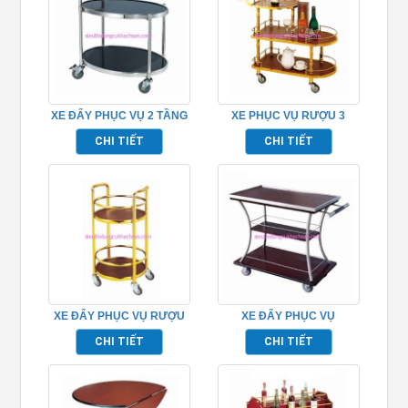
XE ĐẨY PHỤC VỤ 2 TẦNG
XE PHỤC VỤ RƯỢU 3
TPXD0007
TẦNG TPXD0012
CHI TIẾT
CHI TIẾT
XE ĐẨY PHỤC VỤ RƯỢU
XE ĐẨY PHỤC VỤ
INOX – TPXD0021
TPXD0005
CHI TIẾT
CHI TIẾT