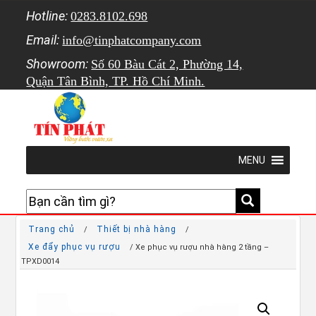
Hotline:
0283.8102.698
Email:
info@tinphatcompany.com
Showroom:
Số 60 Bàu Cát 2, Phường 14,
Quận Tân Bình, TP. Hồ Chí Minh.
MENU
Trang chủ
Thiết bị nhà hàng
/
/
Xe đẩy phục vụ rượu
/ Xe phục vụ rượu nhà hàng 2 tầng –
TPXD0014