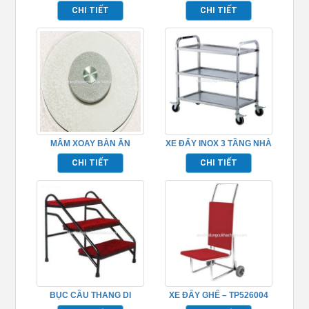
GHÉP TP968012
BÁNH
CHI TIẾT
CHI TIẾT
MÂM XOAY BÀN ĂN
XE ĐẨY INOX 3 TẦNG NHÀ
TP681048
HÀNG TP680118
CHI TIẾT
CHI TIẾT
BỤC CẦU THANG DI
XE ĐẨY GHẾ – TP526004
ĐỘNG TP968016