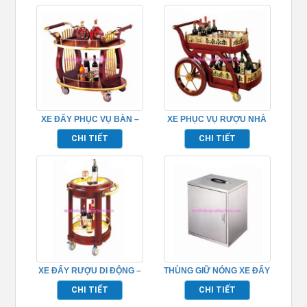
XE ĐẨY PHỤC VỤ BÀN –
XE PHỤC VỤ RƯỢU NHÀ
TPXD0018
HÀNG – TPXD0013
CHI TIẾT
CHI TIẾT
XE ĐẨY RƯỢU DI ĐỘNG –
THÙNG GIỮ NÓNG XE ĐẨY
TPXD0016
PHỤC VỤ TPXD0002
CHI TIẾT
CHI TIẾT