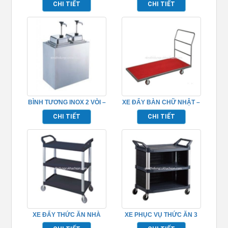
CHI TIẾT
CHI TIẾT
BÌNH TƯƠNG INOX 2 VÒI –
XE ĐẨY BÀN CHỮ NHẬT –
TP697084
TP526002
CHI TIẾT
CHI TIẾT
XE ĐẨY THỨC ĂN NHÀ
XE PHỤC VỤ THỨC ĂN 3
HÀNG TP680104
TẦNG TP_680111