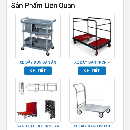
Sản Phẩm Liên Quan
XE ĐẨY DỌN BÀN ĂN
XE ĐẨY BÀN TRÒN –
TP_680109
TP526003
CHI TIẾT
CHI TIẾT
SÂN KHẤU DI ĐỘNG LẮP
XE ĐẨY HÀNG INOX 4