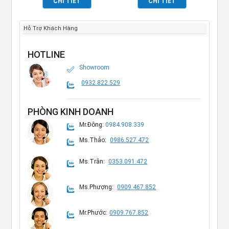
CHI TIẾT
CHI TIẾT
Hỗ Trợ Khách Hàng
HOTLINE
Showroom
0932.822.529
PHÒNG KINH DOANH
Mr.Đông:
0984.908.339
Ms.Thảo:
0986.527.472
Ms.Trân:
0353.091.472
Ms.Phượng:
0909.467.852
Mr.Phước:
0909.767.852