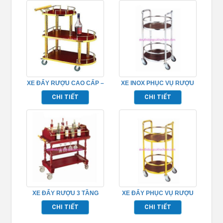
XE ĐẨY RƯỢU CAO CẤP –
XE INOX PHỤC VỤ RƯỢU
TPXD12
NHÀ HÀNG – TPXD0022
CHI TIẾT
CHI TIẾT
XE ĐẨY RƯỢU 3 TẦNG
XE ĐẨY PHỤC VỤ RƯỢU
TPXD0011
INOX – TPXD0021
CHI TIẾT
CHI TIẾT