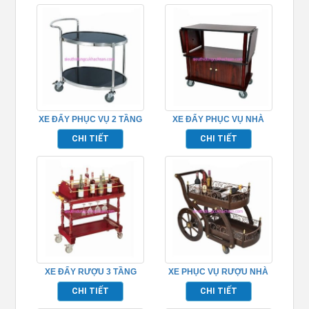
XE ĐẨY PHỤC VỤ 2 TẦNG
XE ĐẨY PHỤC VỤ NHÀ
TPXD0007
HÀNG TPXD0003
CHI TIẾT
CHI TIẾT
XE ĐẨY RƯỢU 3 TẦNG
XE PHỤC VỤ RƯỢU NHÀ
TPXD0011
HÀNG 2 TẦNG –
CHI TIẾT
CHI TIẾT
TPXD0014