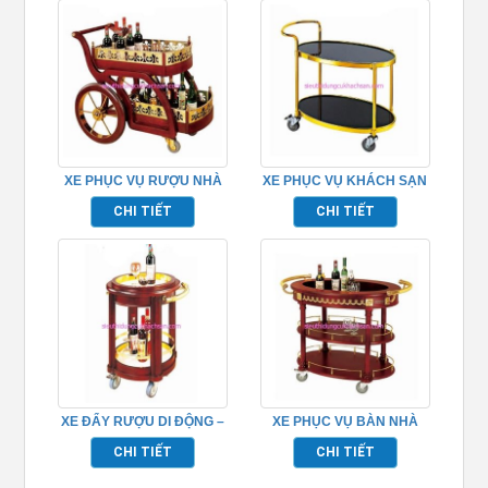
XE PHỤC VỤ RƯỢU NHÀ
XE PHỤC VỤ KHÁCH SẠN
HÀNG – TPXD0013
INOX 2 TẦNG TPXD0008
CHI TIẾT
CHI TIẾT
XE ĐẨY RƯỢU DI ĐỘNG –
XE PHỤC VỤ BÀN NHÀ
TPXD0016
HÀNG – TPXD0019
CHI TIẾT
CHI TIẾT