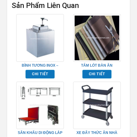
Sản Phẩm Liên Quan
BÌNH TƯƠNG INOX –
TẤM LÓT BÀN ĂN
TP697083
PLACEMAT TP681050
CHI TIẾT
CHI TIẾT
SÂN KHẤU DI ĐỘNG LẮP
XE ĐẨY THỨC ĂN NHÀ