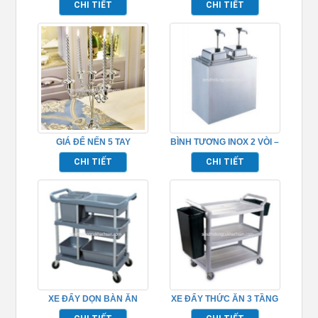
CHI TIẾT
CHI TIẾT
GIÁ ĐỂ NẾN 5 TAY
BÌNH TƯƠNG INOX 2 VÒI –
TP681063
TP697084
CHI TIẾT
CHI TIẾT
XE ĐẨY DỌN BÀN ĂN
XE ĐẨY THỨC ĂN 3 TẦNG
TP_680109
BẰNG NHỰA TP_680114