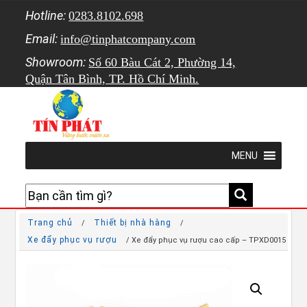
Hotline:
0283.8102.698
Email:
info@tinphatcompany.com
Showroom:
Số 60 Bàu Cát 2, Phường 14,
Quận Tân Bình, TP. Hồ Chí Minh.
MENU
Trang chủ
Thiết bị nhà hàng
/
/
Xe đẩy phục vụ rượu
/ Xe đẩy phục vụ rượu cao cấp – TPXD0015