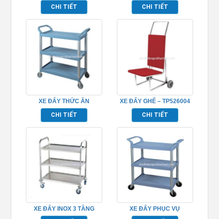
GHÉP TP968012
HÀNG TP680104
CHI TIẾT
CHI TIẾT
XE ĐẨY THỨC ĂN
XE ĐẨY GHẾ – TP526004
TP680103
CHI TIẾT
CHI TIẾT
XE ĐẨY INOX 3 TẦNG
XE ĐẨY PHỤC VỤ
TP680116
TP680101