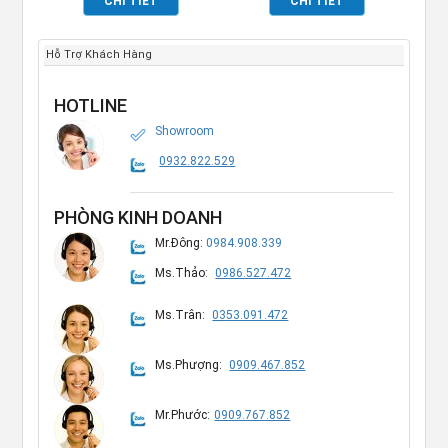
CHI TIẾT
CHI TIẾT
Hỗ Trợ Khách Hàng
HOTLINE
Showroom
0932.822.529
PHÒNG KINH DOANH
Mr.Đông:
0984.908.339
Ms.Thảo:
0986.527.472
Ms.Trân:
0353.091.472
Ms.Phượng:
0909.467.852
Mr.Phước:
0909.767.852