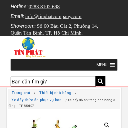
Hotline:
0283.8102.698
Email:
info@tinphatcompany.com
Showroom:
Số 60 Bàu Cát 2, Phường 14,
Quận Tân Bình, TP. Hồ Chí Minh.
MENU
Trang chủ
Thiết bị nhà hàng
/
/
Xe đẩy thức ăn phục vụ bàn
/ Xe đẩy đồ ăn trong nhà hàng 3
tầng – TP680107