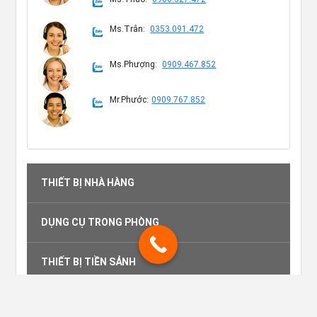
Ms.Trân:
0353.091.472
Ms.Phượng:
0909.467.852
Mr.Phước:
0909.767.852
THIẾT BỊ NHÀ HÀNG
DỤNG CỤ TRONG PHÒNG
THIẾT BỊ TIỀN SẢNH
RACK LY NHÀ HÀNG