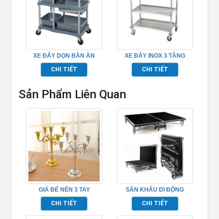
XE ĐẨY DỌN BÀN ĂN
XE ĐẨY INOX 3 TẦNG
TP_680109
TP680116
CHI TIẾT
CHI TIẾT
Sản Phẩm Liên Quan
GIÁ ĐỂ NẾN 3 TAY
SÂN KHẤU DI ĐỘNG
TP681062
TP968013
CHI TIẾT
CHI TIẾT