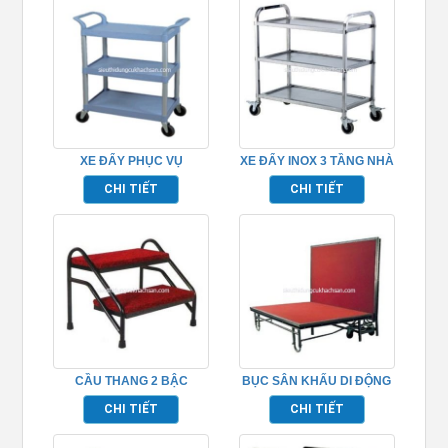
XE ĐẨY PHỤC VỤ
XE ĐẨY INOX 3 TẦNG NHÀ
TP680101
HÀNG TP680118
CHI TIẾT
CHI TIẾT
CẦU THANG 2 BẬC
BỤC SÂN KHẤU DI ĐỘNG
TP968011
CHI TIẾT
CHI TIẾT