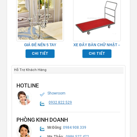
GIÁ ĐỂ NẾN 5 TAY
XE ĐẨY BÀN CHỮ NHẬT –
TP681063
TP526002
CHI TIẾT
CHI TIẾT
Hỗ Trợ Khách Hàng
HOTLINE
Showroom
0932.822.529
PHÒNG KINH DOANH
Mr.Đông:
0984.908.339
Ms.Thảo:
0986.527.472