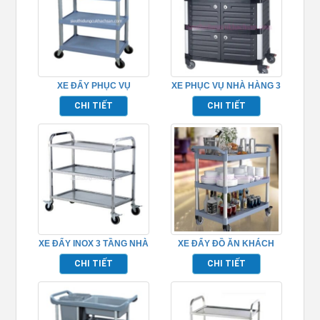
XE ĐẨY PHỤC VỤ
XE PHỤC VỤ NHÀ HÀNG 3
TP680101
TẦNG CÓ CỬA
CHI TIẾT
CHI TIẾT
TP_680111B
XE ĐẨY INOX 3 TẦNG NHÀ
XE ĐẨY ĐỒ ĂN KHÁCH
HÀNG TP680118
SẠN – TPN680103
CHI TIẾT
CHI TIẾT