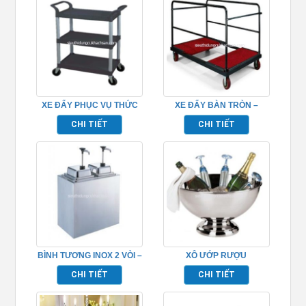
XE ĐẨY PHỤC VỤ THỨC
XE ĐẨY BÀN TRÒN –
ĂN TP680102
TP526003
CHI TIẾT
CHI TIẾT
BÌNH TƯƠNG INOX 2 VÒI –
XÔ ƯỚP RƯỢU
TP697084
CHAMPAGNE – TP697076
CHI TIẾT
CHI TIẾT