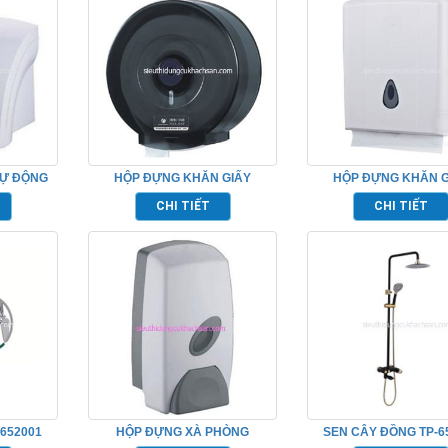
TỰ ĐỘNG
HỘP ĐỰNG KHĂN GIẤY
HỘP ĐỰNG KHĂN G
TP695154
TP695159
CHI TIẾT
CHI TIẾT
652001
HỘP ĐỰNG XÀ PHÒNG
SEN CÂY ĐỒNG TP-6
TP526080