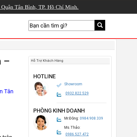
, Quận Tân Bình, TP. Hồ Chí Minh.
n –
Hỗ Trợ Khách Hàng
HOTLINE
Showroom
n Tân
0932.822.529
PHÒNG KINH DOANH
Mr.Đông:
0984.908.339
Ms.Thảo:
0986.527.472