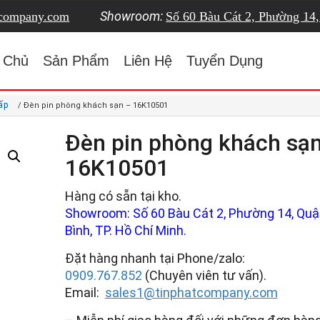
Showroom:
tcompany.com
Số 60 Bàu Cát 2, Phường 14
 Chủ
Sản Phẩm
Liên Hệ
Tuyển Dụng
ấp
/ Đèn pin phòng khách sạn – 16K10501
Đèn pin phòng khách sạ
16K10501
Hàng có sẵn tại kho.
Showroom: Số 60 Bàu Cát 2, Phường 14, Quậ
Bình, TP. Hồ Chí Minh.
Đặt hàng nhanh tại Phone/zalo:
0909.767.852
(Chuyên viên tư vấn).
Email:
sales1@tinphatcompany.com