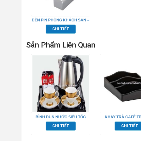
ĐÈN PIN PHÒNG KHÁCH SẠN –
16K10507
CHI TIẾT
Sản Phẩm Liên Quan
BÌNH ĐUN NƯỚC SIÊU TỐC
KHAY TRÀ CAFÉ TP
TP695001
CHI TIẾT
CHI TIẾT