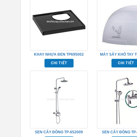
KHAY NHỰA ĐEN TP695002
MÁY SẤY KHÔ TAY 
TP695160
CHI TIẾT
CHI TIẾT
SEN CÂY ĐỒNG TP-652009
SEN CÂY ĐỒNG TP-