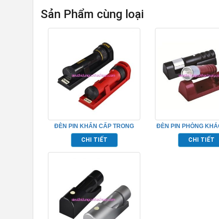
Sản Phẩm cùng loại
ĐÈN PIN KHẨN CẤP TRONG
ĐÈN PIN PHÒNG KHÁ
PHÒNG KHÁCH SẠN –
16K10505
CHI TIẾT
CHI TIẾT
16K10503