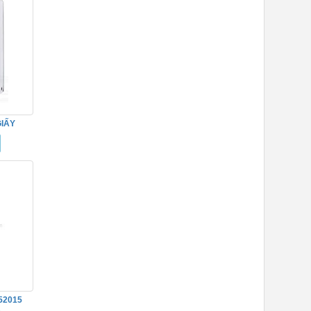
IẤY
52015