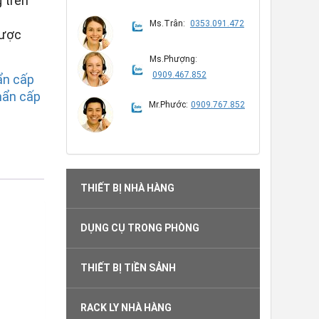
 trên
Ms.Trân:
0353.091.472
được
Ms.Phượng:
0909.467.852
ẩn cấp
hẩn cấp
Mr.Phước:
0909.767.852
THIẾT BỊ NHÀ HÀNG
DỤNG CỤ TRONG PHÒNG
THIẾT BỊ TIỀN SẢNH
RACK LY NHÀ HÀNG