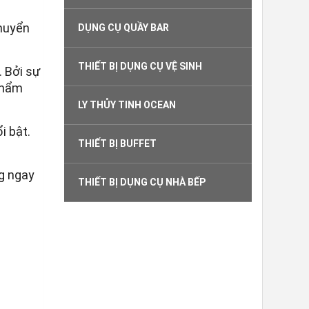
chuyển
DỤNG CỤ QUẦY BAR
THIẾT BỊ DỤNG CỤ VỆ SINH
. Bởi sự
 phẩm
LY THỦY TINH OCEAN
i bật.
THIẾT BỊ BUFFET
ng ngay
THIẾT BỊ DỤNG CỤ NHÀ BẾP