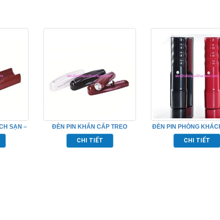
CH SẠN –
ĐÈN PIN KHẨN CẤP TREO
ĐÈN PIN PHÒNG KHÁC
TƯỜNG – 16K10506
16K10509
CHI TIẾT
CHI TIẾT