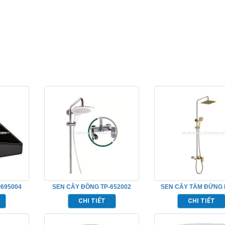
695004
SEN CÂY ĐỒNG TP-652002
SEN CÂY TẮM ĐỨNG
ĐỒNG MẠ VÀNG – TP-
CHI TIẾT
CHI TIẾT