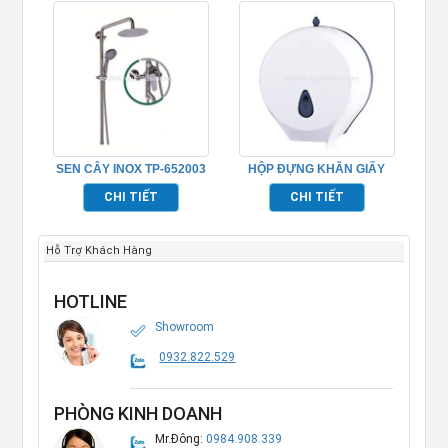
SEN CÂY INOX TP-652003
HỘP ĐỰNG KHĂN GIẤY
TP695155
CHI TIẾT
CHI TIẾT
Hỗ Trợ Khách Hàng
HOTLINE
Showroom
0932.822.529
PHÒNG KINH DOANH
Mr.Đông:
0984.908.339