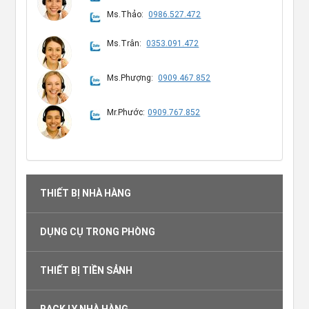
Ms.Thảo:
0986.527.472
Ms.Trân:
0353.091.472
Ms.Phượng:
0909.467.852
Mr.Phước:
0909.767.852
THIẾT BỊ NHÀ HÀNG
DỤNG CỤ TRONG PHÒNG
THIẾT BỊ TIỀN SẢNH
RACK LY NHÀ HÀNG