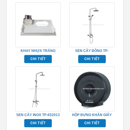
KHAY NHỰA TRẮNG
SEN CÂY ĐỒNG TP-
TP695007
652009
CHI TIẾT
CHI TIẾT
SEN CÂY INOX TP-652013
HỘP ĐỰNG KHĂN GIẤY
TP695154
CHI TIẾT
CHI TIẾT