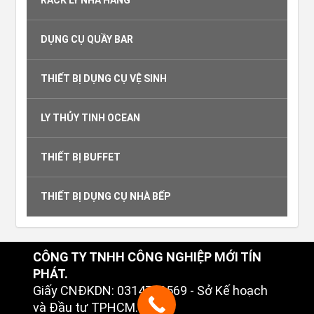
DỤNG CỤ QUẦY BAR
THIẾT BỊ DỤNG CỤ VỆ SINH
LY THỦY TINH OCEAN
THIẾT BỊ BUFFET
THIẾT BỊ DỤNG CỤ NHÀ BẾP
CÔNG TY TNHH CÔNG NGHIỆP MỚI TÍN
PHÁT.
Giấy CNĐKDN: 0314749569 - Sở Kế hoạch
và Đầu tư TPHCM.