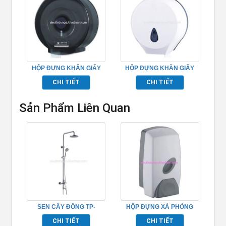
HỘP ĐỰNG KHĂN GIẤY
HỘP ĐỰNG KHĂN GIẤY
TP695154
TP695155
CHI TIẾT
CHI TIẾT
Sản Phẩm Liên Quan
SEN CÂY ĐỒNG TP-
HỘP ĐỰNG XÀ PHÒNG
652016
TP526080
CHI TIẾT
CHI TIẾT