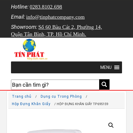
Hotline:
0283.8102.698
Email:
info@tinphatcompany.com
Showroom:
Số 60 Bàu Cát 2, Phường 14,
Quận Tân Bình, TP. Hồ Chí Minh.
MENU
Trang chủ
Dụng cụ Trong Phòng
/
/
Hộp Đựng Khăn Giấy
/ HỘP ĐỰNG KHĂN GIẤY TP695159