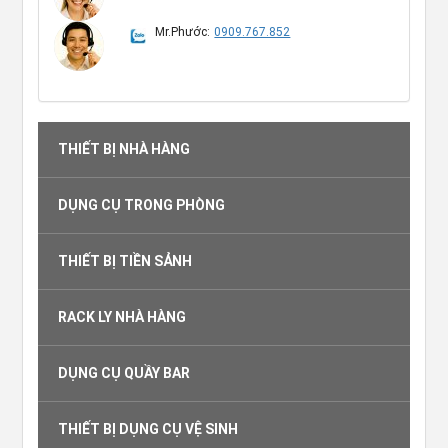
Mr.Phước:
0909.767.852
THIẾT BỊ NHÀ HÀNG
DỤNG CỤ TRONG PHÒNG
THIẾT BỊ TIỀN SẢNH
RACK LY NHÀ HÀNG
DỤNG CỤ QUẦY BAR
THIẾT BỊ DỤNG CỤ VỆ SINH