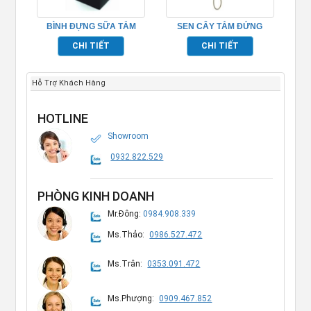
BÌNH ĐỰNG SỮA TẮM
SEN CÂY TẮM ĐỨNG
TP695153
BẰNG ĐỒNG MẠ VÀNG –
CHI TIẾT
CHI TIẾT
TP-652008
Hỗ Trợ Khách Hàng
HOTLINE
Showroom
0932.822.529
PHÒNG KINH DOANH
Mr.Đông:
0984.908.339
Ms.Thảo:
0986.527.472
Ms.Trân:
0353.091.472
Ms.Phượng:
0909.467.852