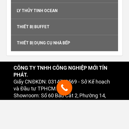
LY THỦY TINH OCEAN
THIẾT BỊ BUFFET
THIẾT BỊ DỤNG CỤ NHÀ BẾP
CÔNG TY TNHH CÔNG NGHIỆP MỚI TÍN
PHÁT.
Giấy CNĐKDN: 0314749569 - Sở Kế hoạch
và Đầu tư TPHCM.
Showroom: Số 60 Bàu Cát 2, Phường 14,
Quận Tân Bình, TP. Hồ Chí Minh.
Số điện thoại: 02838 102 698.
Email: info@tinphatcompany.com
Website :