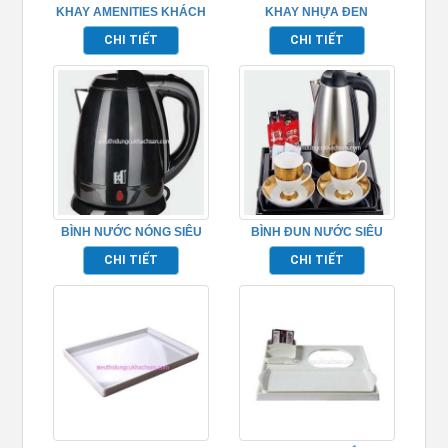
KHAY AMENITIES KHÁCH
KHAY NHỰA ĐEN
SẠN – TP5097
TP695002
CHI TIẾT
CHI TIẾT
BÌNH NƯỚC NÓNG SIÊU
BÌNH ĐUN NƯỚC SIÊU
TỐC 2 LỚP TP695005
TỐC TP695001
CHI TIẾT
CHI TIẾT