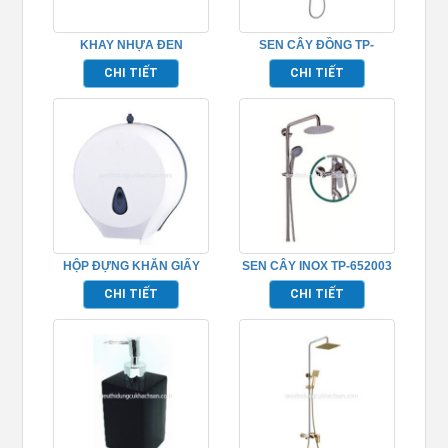
KHAY NHỰA ĐEN
SEN CÂY ĐỒNG TP-
TP695002
652006
CHI TIẾT
CHI TIẾT
HỘP ĐỰNG KHĂN GIẤY
SEN CÂY INOX TP-652003
TP695155
CHI TIẾT
CHI TIẾT