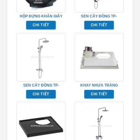
HỘP ĐỰNG KHĂN GIẤY
SEN CÂY ĐỒNG TP-
TP695154
652015
CHI TIẾT
CHI TIẾT
SEN CÂY ĐỒNG TP-
KHAY NHỰA TRẮNG
652014
TP695007
CHI TIẾT
CHI TIẾT