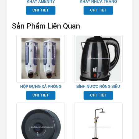
KHAY AMENITY
KHAY NHỰA TRẮNG
TP695007
CHI TIẾT
CHI TIẾT
Sản Phẩm Liên Quan
HỘP ĐỰNG XÀ PHÒNG
BÌNH NƯỚC NÓNG SIÊU
TP695151
TỐC 2 LỚP TP695005
CHI TIẾT
CHI TIẾT