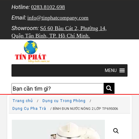
Hotline:
0283.8102.698
Email:
info@tinphatcompany.com
Showroom:
Số 60 Bàu Cát 2, Phường 14,
Quận Tân Bình, TP. Hồ Chí Minh.
MENU
Trang chủ
Dụng cụ Trong Phòng
/
/
Dụng Cụ Pha Trà
/ BÌNH ĐUN NƯỚC NÓNG 2 LỚP TP695006