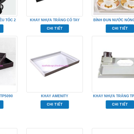
ÊU TỐC 2
KHAY NHỰA TRẮNG CÓ TAY
BÌNH ĐUN NƯỚC NÓNG
5
CẦM TP695008
TP695006
CHI TIẾT
CHI TIẾT
 TP5090
KHAY AMENITY
KHAY NHỰA TRẮNG TP
CHI TIẾT
CHI TIẾT