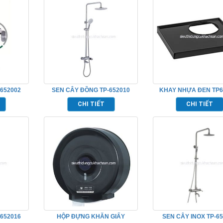
652002
SEN CÂY ĐỒNG TP-652010
KHAY NHỰA ĐEN TP6
CHI TIẾT
CHI TIẾT
652016
HỘP ĐỰNG KHĂN GIẤY
SEN CÂY INOX TP-6