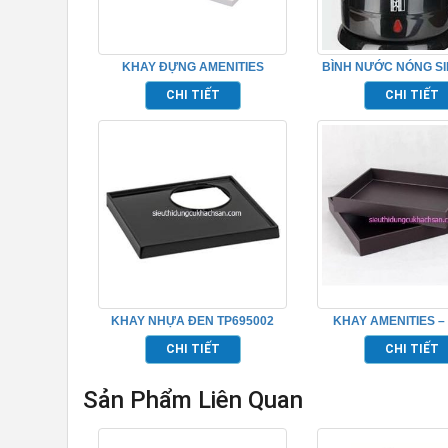
KHAY ĐỰNG AMENITIES
BÌNH NƯỚC NÓNG SI
KHÁCH SẠN
LỚP TP69500
CHI TIẾT
CHI TIẾT
KHAY NHỰA ĐEN TP695002
KHAY AMENITIES –
CHI TIẾT
CHI TIẾT
Sản Phẩm Liên Quan