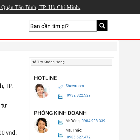
, Quận Tân Bình, TP. Hồ Chí Minh.
Hỗ Trợ Khách Hàng
HOTLINE
, TP.
Showroom
0932.822.529
 tư
PHÒNG KINH DOANH
Mr.Đông:
0984.908.339
Ms.Thảo:
00 vnđ.
0986.527.472