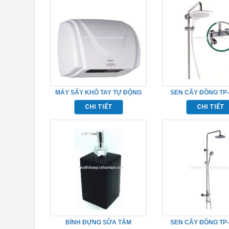
MÁY SẤY KHÔ TAY TỰ ĐỘNG
SEN CÂY ĐỒNG TP-
TRONG PHÒNG TẮM TP695161
CHI TIẾT
CHI TIẾT
BÌNH ĐỰNG SỮA TẮM
SEN CÂY ĐỒNG TP-