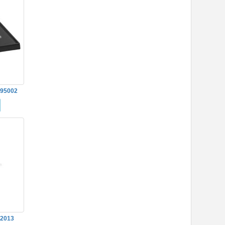
95002
52013