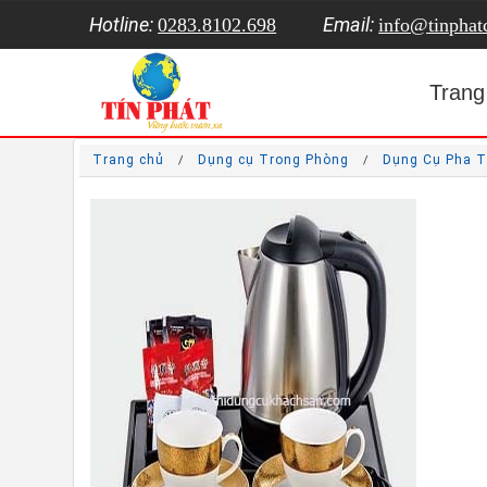
Hotline:
Email:
0283.8102.698
info@tinpha
Trang
Trang chủ
Dụng cụ Trong Phòng
Dụng Cụ Pha T
/
/