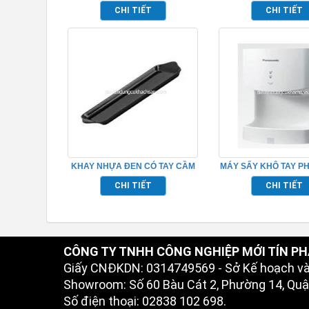
TP695153
CHI TIẾT
CHI TIẾT
KHAY NHỰA ĐEN CÓ TAY CẦM
MÁY SẤY KHÔ TAY P
TP695003
TP695163
CHI TIẾT
CHI TIẾT
CÔNG TY TNHH CÔNG NGHIỆP MỚI TÍN PH
Giấy CNĐKDN: 0314749569 - Sở Kế hoạch v
Showroom: Số 60 Bàu Cát 2, Phường 14, Quận
Số điện thoại: 02838 102 698.