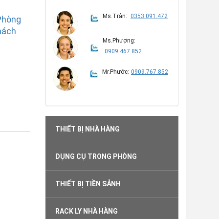
Ms.Trân:
0353.091.472
Phòng
hách
Ms.Phượng:
0909.467.852
Mr.Phước:
0909.767.852
THIẾT BỊ NHÀ HÀNG
DỤNG CỤ TRONG PHÒNG
THIẾT BỊ TIỀN SẢNH
RACK LY NHÀ HÀNG