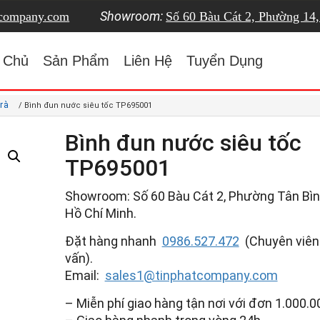
Showroom:
tcompany.com
Số 60 Bàu Cát 2, Phường 14
 Chủ
Sản Phẩm
Liên Hệ
Tuyển Dụng
rà
/ Bình đun nước siêu tốc TP695001
Bình đun nước siêu tốc
TP695001
Showroom: Số 60 Bàu Cát 2, Phường Tân Bình
Hồ Chí Minh.
Đặt hàng nhanh
0986.527.472
(Chuyên viên
vấn).
Email:
sales1@tinphatcompany.com
– Miễn phí giao hàng tận nơi với đơn 1.000.0