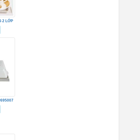
 2 LỚP
695007