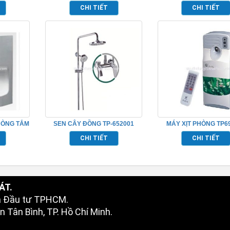
TP695154
CHI TIẾT
CHI TIẾT
HÒNG TẮM
SEN CÂY ĐỒNG TP-652001
MÁY XỊT PHÒNG TP6
CHI TIẾT
CHI TIẾT
ÁT.
à Đầu tư TPHCM.
 Tân Bình, TP. Hồ Chí Minh.