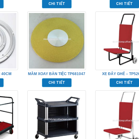
CHI TIẾT
CHI TIẾT
 40CM
MÂM XOAY BÀN TIỆC TP681047
XE ĐẨY GHẾ – TP52
CHI TIẾT
CHI TIẾT