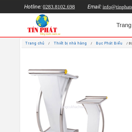
Hotline:
Email:
0283.8102.698
info@tinpha
Trang
Trang chủ
Thiết bị nhà hàng
Bục Phát Biểu
/
/
/ B