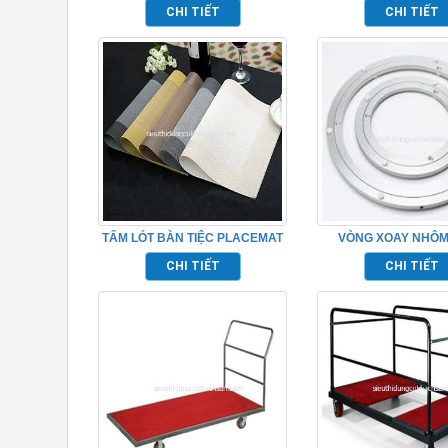
CHI TIẾT
CHI TIẾT
TẤM LÓT BÀN TIỆC PLACEMAT
VÒNG XOAY NHÔM
TP681051
TP681046
CHI TIẾT
CHI TIẾT