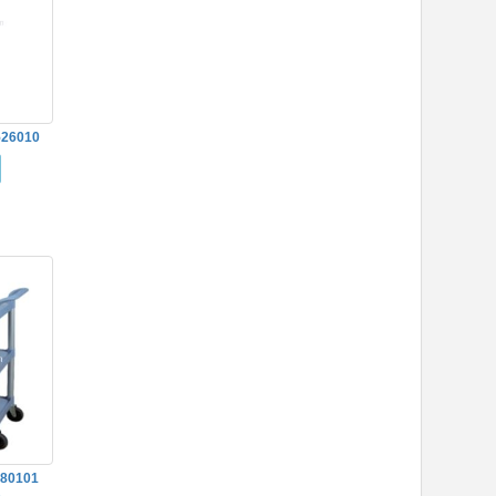
526010
80101