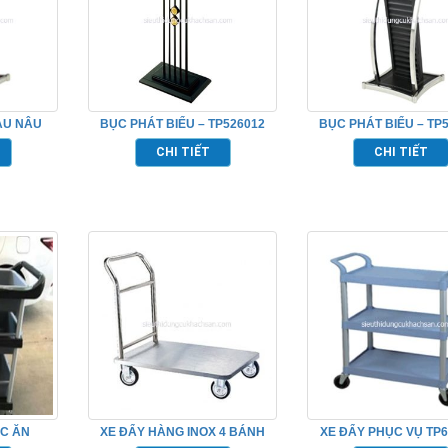
ÀU NÂU
BỤC PHÁT BIỂU – TP526012
BỤC PHÁT BIỂU – TP
CHI TIẾT
CHI TIẾT
ỨC ĂN
XE ĐẨY HÀNG INOX 4 BÁNH
XE ĐẨY PHỤC VỤ TP6