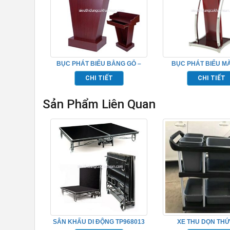
BỤC PHÁT BIỂU BẰNG GỖ –
BỤC PHÁT BIỂU M
TP526013
TP526009
CHI TIẾT
CHI TIẾT
Sản Phẩm Liên Quan
SÂN KHẤU DI ĐỘNG TP968013
XE THU DỌN TH
TP_680110