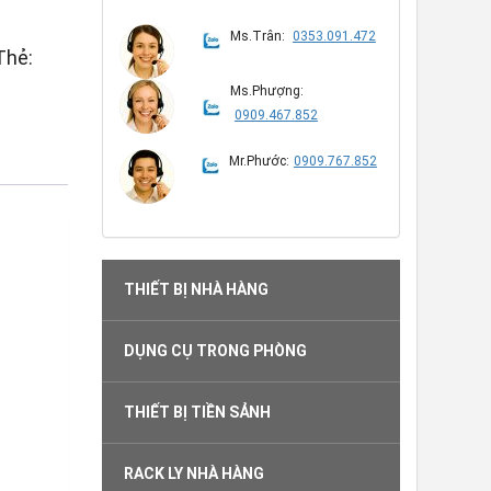
Ms.Trân:
0353.091.472
Thẻ:
Ms.Phượng:
0909.467.852
Mr.Phước:
0909.767.852
THIẾT BỊ NHÀ HÀNG
DỤNG CỤ TRONG PHÒNG
THIẾT BỊ TIỀN SẢNH
RACK LY NHÀ HÀNG