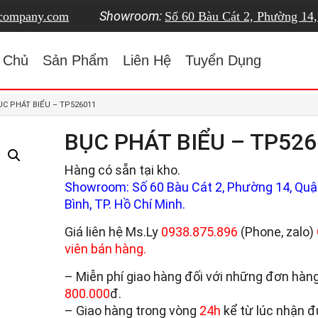
Showroom:
tcompany.com
Số 60 Bàu Cát 2, Phường 14
 Chủ
Sản Phẩm
Liên Hệ
Tuyển Dụng
ỤC PHÁT BIỂU – TP526011
BỤC PHÁT BIỂU – TP52
Hàng có sẵn tại kho.
Showroom: Số 60 Bàu Cát 2, Phường 14, Quậ
Bình, TP. Hồ Chí Minh.
Giá liên hệ Ms.Ly
0938.875.896
(Phone, zalo)
viên bán hàng.
– Miễn phí giao hàng đối với những đơn hàng
800.000
đ.
– Giao hàng trong vòng
24h
kể từ lúc nhận 