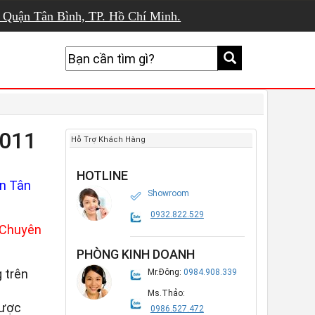
, Quận Tân Bình, TP. Hồ Chí Minh.
6011
Hỗ Trợ Khách Hàng
HOTLINE
n Tân
Showroom
0932.822.529
Chuyên
PHÒNG KINH DOANH
 trên
Mr.Đông:
0984.908.339
Ms.Thảo:
được
0986.527.472