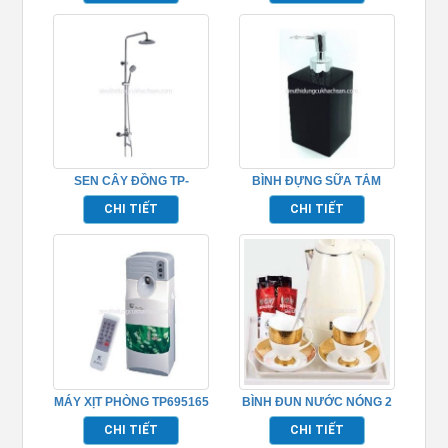
SEN CÂY ĐỒNG TP-
BÌNH ĐỰNG SỮA TẮM
652016
TP695153
CHI TIẾT
CHI TIẾT
MÁY XỊT PHÒNG TP695165
BÌNH ĐUN NƯỚC NÓNG 2
LỚP TP695006
CHI TIẾT
CHI TIẾT