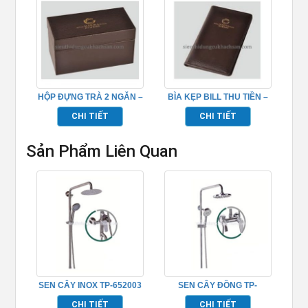
HỘP ĐỰNG TRÀ 2 NGĂN –
BÌA KẸP BILL THU TIỀN –
TP695053
TP695047
CHI TIẾT
CHI TIẾT
Sản Phẩm Liên Quan
SEN CÂY INOX TP-652003
SEN CÂY ĐỒNG TP-
652001
CHI TIẾT
CHI TIẾT