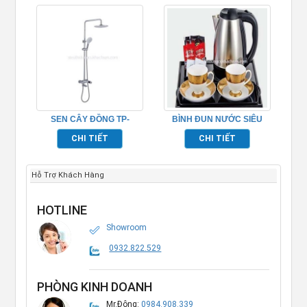
SEN CÂY ĐỒNG TP-
BÌNH ĐUN NƯỚC SIÊU
652010
TỐC TP695001
CHI TIẾT
CHI TIẾT
Hỗ Trợ Khách Hàng
HOTLINE
Showroom
0932.822.529
PHÒNG KINH DOANH
Mr.Đông:
0984.908.339