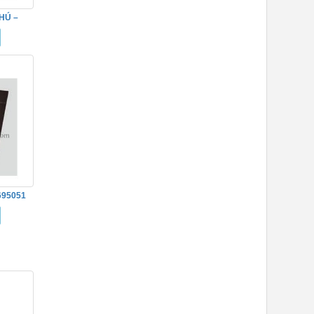
HÚ –
695051