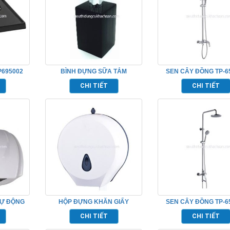
P695002
BÌNH ĐỰNG SỮA TẮM
SEN CÂY ĐỒNG TP-6
TP695153
CHI TIẾT
CHI TIẾT
TỰ ĐỘNG
HỘP ĐỰNG KHĂN GIẤY
SEN CÂY ĐỒNG TP-6
TP695161
TP695155
CHI TIẾT
CHI TIẾT