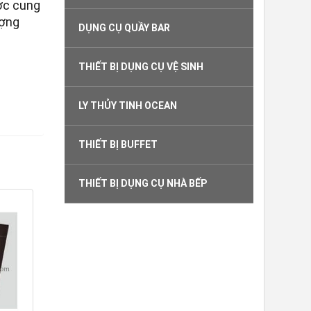
ợc cung
ượng
DỤNG CỤ QUẦY BAR
THIẾT BỊ DỤNG CỤ VỆ SINH
LY THỦY TINH OCEAN
THIẾT BỊ BUFFET
THIẾT BỊ DỤNG CỤ NHÀ BẾP