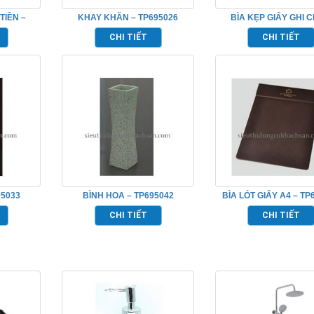
TIỀN –
KHAY KHĂN – TP695026
BÌA KẸP GIẤY GHI C
TP695050
CHI TIẾT
CHI TIẾT
95033
BÌNH HOA – TP695042
BÌA LÓT GIẤY A4 – TP
CHI TIẾT
CHI TIẾT