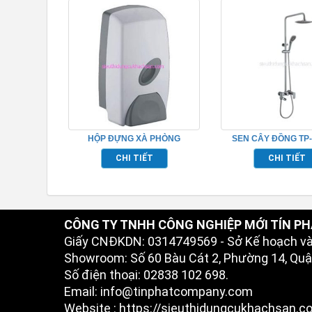
HỘP ĐỰNG XÀ PHÒNG
SEN CÂY ĐỒNG TP-
TP526080
CHI TIẾT
CHI TIẾT
CÔNG TY TNHH CÔNG NGHIỆP MỚI TÍN PH
Giấy CNĐKDN: 0314749569 - Sở Kế hoạch v
Showroom: Số 60 Bàu Cát 2, Phường 14, Quận
Số điện thoại: 02838 102 698.
Email: info@tinphatcompany.com
Website : https://sieuthidungcukhachsan.c