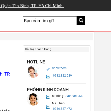
, Quận Tân Bình, TP. Hồ Chí Minh.
Hỗ Trợ Khách Hàng
HOTLINE
Showroom
, TP.
0932.822.529
PHÒNG KINH DOANH
Mr.Đông:
0984.908.339
Ms.Thảo:
0986.527.472