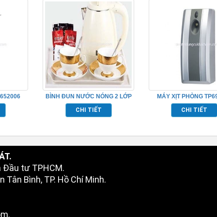
652006
BÌNH ĐUN NƯỚC NÓNG 2 LỚP
MÁY XỊT PHÒNG TP6
TP695006
CHI TIẾT
CHI TIẾT
ÁT.
à Đầu tư TPHCM.
 Tân Bình, TP. Hồ Chí Minh.
om.