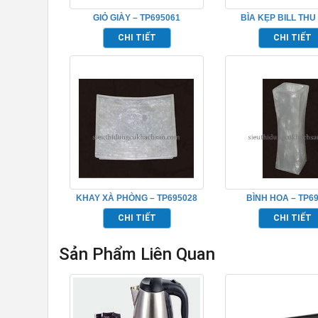
GIỎ GIÀY – TP695061
BÌA KẸP BILL THU 
TP695047
CHI TIẾT
CHI TIẾT
KHAY XÀ PHÒNG – TP695028
BÌNH HOA – TP6
CHI TIẾT
CHI TIẾT
Sản Phẩm Liên Quan