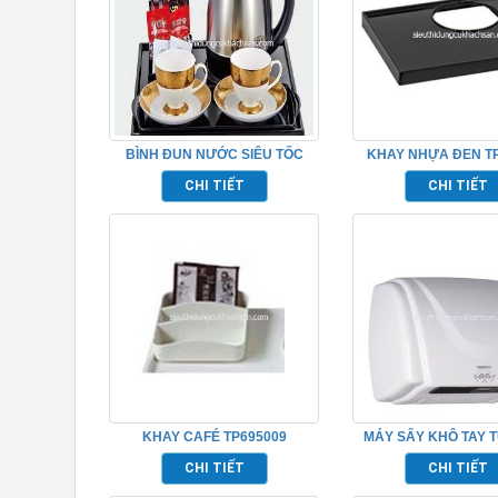
BÌNH ĐUN NƯỚC SIÊU TỐC
KHAY NHỰA ĐEN T
TP695001
CHI TIẾT
CHI TIẾT
KHAY CAFÉ TP695009
MÁY SẤY KHÔ TAY 
TRONG PHÒNG TẮM 
CHI TIẾT
CHI TIẾT