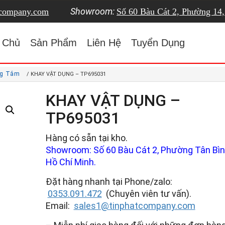
Showroom:
tcompany.com
Số 60 Bàu Cát 2, Phường 14
 Chủ
Sản Phẩm
Liên Hệ
Tuyển Dụng
ng Tắm
/ KHAY VẬT DỤNG – TP695031
KHAY VẬT DỤNG –
TP695031
Hàng có sẵn tại kho.
Showroom: Số 60 Bàu Cát 2, Phường Tân Bình
Hồ Chí Minh.
Đặt hàng nhanh tại Phone/zalo:
0353.091.472
(Chuyên viên tư vấn).
Email:
sales1@tinphatcompany.com