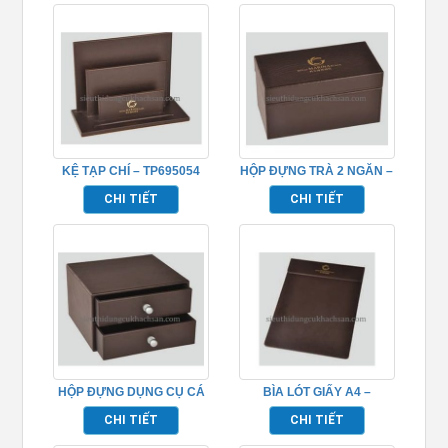
KỆ TẠP CHÍ – TP695054
HỘP ĐỰNG TRÀ 2 NGĂN –
TP695053
CHI TIẾT
CHI TIẾT
HỘP ĐỰNG DỤNG CỤ CÁ
BÌA LÓT GIẤY A4 –
NHÂN CÓ NGĂN –
TP695051
CHI TIẾT
CHI TIẾT
TP695052