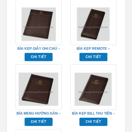
BÌA KẸP GIẤY GHI CHÚ –
BÌA KẸP REMOTE –
TP695050
TP695049
CHI TIẾT
CHI TIẾT
BÌA MENU HƯỚNG DẪN –
BÌA KẸP BILL THU TIỀN –
TP695048
TP695047
CHI TIẾT
CHI TIẾT