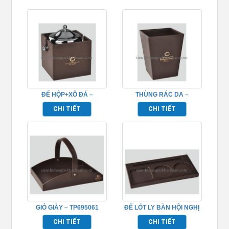
ĐẾ HỘP+XÔ ĐÁ –
THÙNG RÁC DA –
TP695064
TP695062
CHI TIẾT
CHI TIẾT
GIỎ GIÀY – TP695061
ĐẾ LÓT LY BÀN HỘI NGHỊ
– TP695059
CHI TIẾT
CHI TIẾT