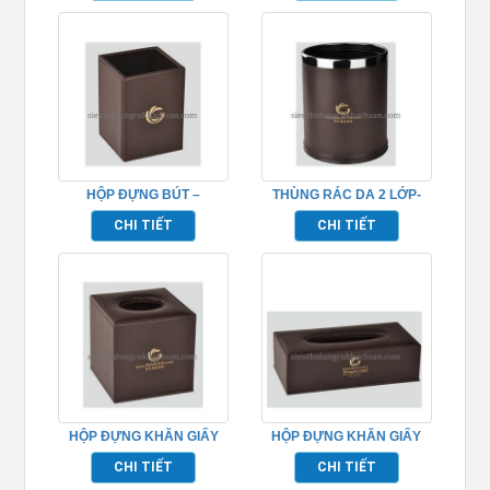
HỘP ĐỰNG BÚT –
THÙNG RÁC DA 2 LỚP-
TP695058
TP695057
CHI TIẾT
CHI TIẾT
HỘP ĐỰNG KHĂN GIẤY
HỘP ĐỰNG KHĂN GIẤY
VUÔNG- TP695056
CHŨ NHẬT- TP695055
CHI TIẾT
CHI TIẾT