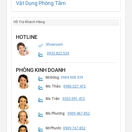
Vật Dụng Phòng Tắm
Hỗ Trợ Khách Hàng
HOTLINE
Showroom
0932.822.529
PHÒNG KINH DOANH
Mr.Đông:
0984.908.339
Ms.Thảo:
0986.527.472
Ms.Trân:
0353.091.472
Ms.Phượng:
0909.467.852
Mr.Phước:
0909.767.852