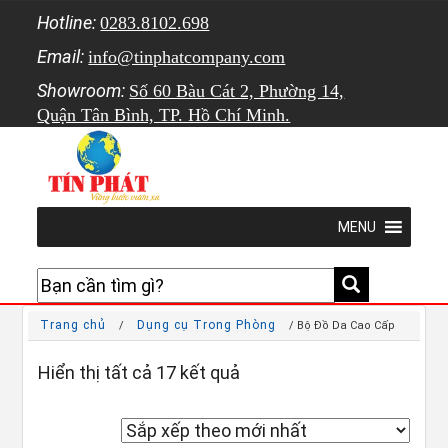
Hotline:
0283.8102.698
Email:
info@tinphatcompany.com
Showroom:
Số 60 Bàu Cát 2, Phường 14,
Quận Tân Bình, TP. Hồ Chí Minh.
MENU
Trang chủ
Dụng cụ Trong Phòng
/
/ Bộ Đồ Da Cao Cấp
Đã sắp xếp theo mới nhất
Hiển thị tất cả 17 kết quả