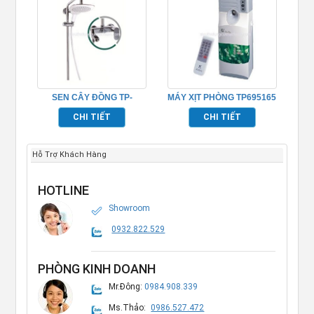
SEN CÂY ĐỒNG TP-
MÁY XỊT PHÒNG TP695165
652002
CHI TIẾT
CHI TIẾT
Hỗ Trợ Khách Hàng
HOTLINE
Showroom
0932.822.529
PHÒNG KINH DOANH
Mr.Đông:
0984.908.339
Ms.Thảo:
0986.527.472