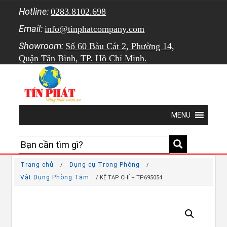
Hotline:
0283.8102.698
Email:
info@tinphatcompany.com
Showroom:
Số 60 Bàu Cát 2, Phường 14,
Quận Tân Bình, TP. Hồ Chí Minh.
MENU
Trang chủ
Dụng cụ Trong Phòng
/
/
Vật Dụng Phòng Tắm
/ KỆ TẠP CHÍ – TP695054