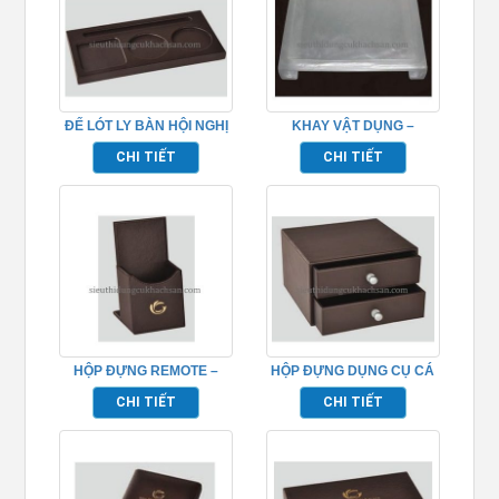
ĐẾ LÓT LY BÀN HỘI NGHỊ
KHAY VẬT DỤNG –
– TP695059
TP695031
CHI TIẾT
CHI TIẾT
HỘP ĐỰNG REMOTE –
HỘP ĐỰNG DỤNG CỤ CÁ
TP695046
NHÂN CÓ NGĂN –
CHI TIẾT
CHI TIẾT
TP695052