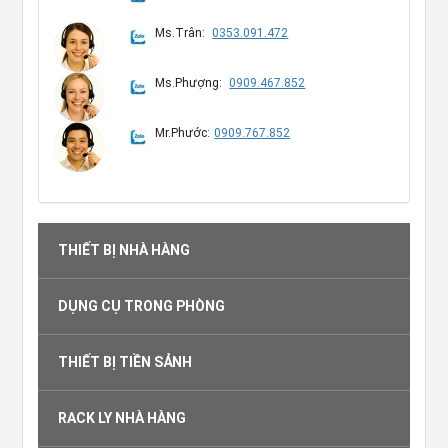
Ms.Trân:
0353.091.472
Ms.Phượng:
0909.467.852
Mr.Phước:
0909.767.852
THIẾT BỊ NHÀ HÀNG
DỤNG CỤ TRONG PHÒNG
THIẾT BỊ TIỀN SẢNH
RACK LY NHÀ HÀNG