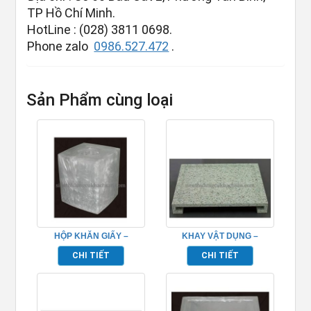
TP Hồ Chí Minh.
HotLine : (028) 3811 0698.
Phone zalo
0986.527.472
.
Sản Phẩm cùng loại
HỘP KHĂN GIẤY –
KHAY VẬT DỤNG –
TP695030
TP695040
CHI TIẾT
CHI TIẾT