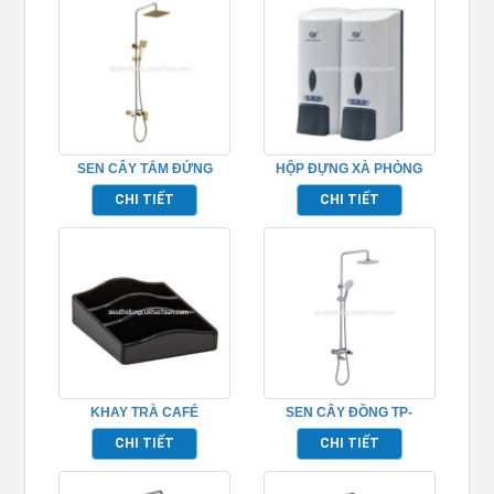
SEN CÂY TẮM ĐỨNG
HỘP ĐỰNG XÀ PHÒNG
BẰNG ĐỒNG MẠ VÀNG –
TP695152
CHI TIẾT
CHI TIẾT
TP-652008
KHAY TRÀ CAFÉ
SEN CÂY ĐỒNG TP-
TP695004
652010
CHI TIẾT
CHI TIẾT