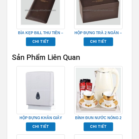
BÌA KẸP BILL THU TIỀN –
HỘP ĐỰNG TRÀ 2 NGĂN –
TP695047
TP695053
CHI TIẾT
CHI TIẾT
Sản Phẩm Liên Quan
HỘP ĐỰNG KHĂN GIẤY
BÌNH ĐUN NƯỚC NÓNG 2
TP695159
LỚP TP695006
CHI TIẾT
CHI TIẾT