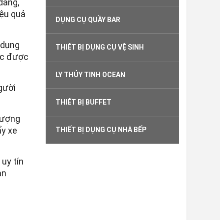
dàng,
iệu quả
DỤNG CỤ QUẦY BAR
 dụng
THIẾT BỊ DỤNG CỤ VỆ SINH
ộc được
LY THỦY TINH OCEAN
người
THIẾT BỊ BUFFET
lượng
ẩy xe
THIẾT BỊ DỤNG CỤ NHÀ BẾP
n
uy tín
ản