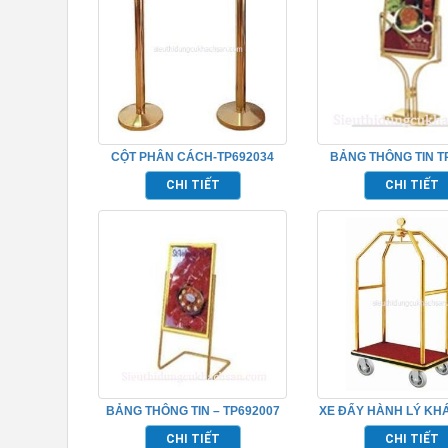
CỘT PHÂN CÁCH-TP692034
BẢNG THÔNG TIN T
CHI TIẾT
CHI TIẾT
BẢNG THÔNG TIN – TP692007
XE ĐẨY HÀNH LÝ KHÁ
TP692052
CHI TIẾT
CHI TIẾT