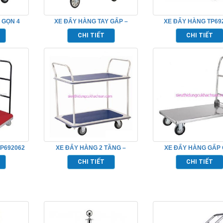
 GỌN 4
XE ĐẨY HÀNG TAY GẤP –
XE ĐẨY HÀNG TP69
002
TPXCH003
CHI TIẾT
CHI TIẾT
P692062
XE ĐẨY HÀNG 2 TẦNG –
XE ĐẨY HÀNG GẤP
TPXCH004
TPXDI906
CHI TIẾT
CHI TIẾT