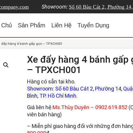
Showroom:
tcompany.com
Số 60 Bàu Cát 2, Phường 14
 Chủ
Sản Phẩm
Liên Hệ
Tuyển Dụng
e đẩy hàng 4 bánh gấp gọn – TPXCH001
Xe đẩy hàng 4 bánh gấp 
– TPXCH001
Hàng có sẵn tại kho.
Showroom: Số 60 Bàu Cát 2, Phường 14, Quậ
Bình, TP. Hồ Chí Minh.
Giá liên hệ
Ms.Thùy Duyên –
0902.619.852
(
viên bán hàng)
– Miễn phí giao hàng đối với những đơn hàng