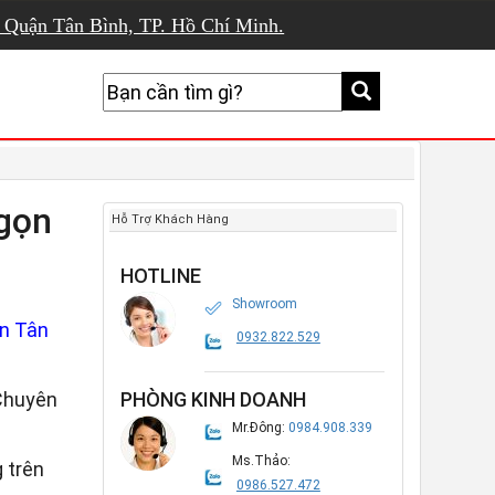
, Quận Tân Bình, TP. Hồ Chí Minh.
gọn
Hỗ Trợ Khách Hàng
HOTLINE
Showroom
n Tân
0932.822.529
Chuyên
PHÒNG KINH DOANH
Mr.Đông:
0984.908.339
Ms.Thảo:
 trên
0986.527.472