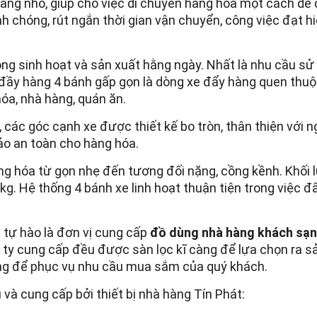
àng nhỏ, giúp cho việc di chuyển hàng hóa một cách dễ 
h chóng, rút ngắn thời gian vận chuyển, công việc đạt h
ong sinh hoạt và sản xuất hằng ngày. Nhất là nhu cầu sử
 đầy hàng 4 bánh gấp gọn là dòng xe đẩy hàng quen thu
óa, nhà hàng, quán ăn.
, các góc cạnh xe được thiết kế bo tròn, thân thiện với 
ảo an toàn cho hàng hóa.
àng hóa từ gọn nhẹ đến tương đối nặng, cồng kềnh. Khối 
g. Hệ thống 4 bánh xe linh hoạt thuận tiện trong việc đ
 tự hào là đơn vị cung cấp
đồ dùng nhà hàng khách sạ
 ty cung cấp đều được sàn lọc kĩ càng để lựa chọn ra s
ng để phục vụ nhu cầu mua sắm của quý khách.
 cung cấp bởi thiết bị nhà hàng Tín Phát: