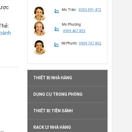
được
Ms.Trân:
0353.091.472
Ms.Phượng:
Thẻ:
0909.467.852
 bánh
Mr.Phước:
0909.767.852
THIẾT BỊ NHÀ HÀNG
DỤNG CỤ TRONG PHÒNG
THIẾT BỊ TIỀN SẢNH
RACK LY NHÀ HÀNG