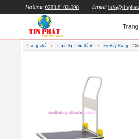
Hotline:
Email:
0283.8102.698
info@tinpha
Trang
Trang chủ
Thiết Bị Tiền Sảnh
Xe Đẩy Hàng
/
/
/ X