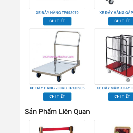
XE ĐẨY HÀNG TP692070
XE ĐẨY HÀNG GẤP
BÁNH – TPXCH
CHI TIẾT
CHI TIẾT
XE ĐẨY HÀNG 200KG TPXDI905
XE ĐẨY MÂM XOAY T
CHI TIẾT
CHI TIẾT
Sản Phẩm Liên Quan