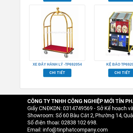
XE ĐẨY HÀNH LÝ -TP692054
KỆ BÁO TP692
CHI TIẾT
CHI TIẾT
CÔNG TY TNHH CÔNG NGHIỆP MỚI TÍN PH
Giấy CNĐKDN: 0314749569 - Sở Kế hoạch v
Showroom: Số 60 Bàu Cát 2, Phường 14, Quận
Số điện thoại: 02838 102 698.
Email: info@tinphatcompany.com