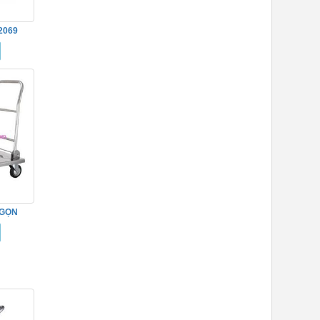
2069
 GỌN