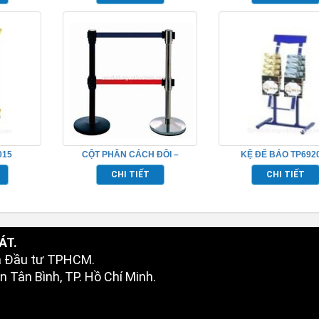
015
CỘT PHÂN CÁCH ĐÔI –
KỆ ĐỂ BÁO TP692
TP692033
CHI TIẾT
CHI TIẾT
ÁT.
à Đầu tư TPHCM.
 Tân Bình, TP. Hồ Chí Minh.