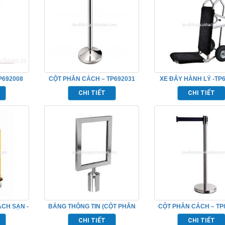
P692008
CỘT PHÂN CÁCH – TP692031
XE ĐẨY HÀNH LÝ -TP
CHI TIẾT
CHI TIẾT
CH SẠN -
BẢNG THÔNG TIN (CỘT PHÂN
CỘT PHÂN CÁCH – TP
CÁCH)-TP692048
CHI TIẾT
CHI TIẾT