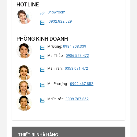
HOTLINE
Showroom
0932.822.529
PHÒNG KINH DOANH
Mr.Đông:
0984.908.339
Ms.Thảo:
0986.527.472
Ms.Trân:
0353.091.472
Ms.Phượng:
0909.467.852
Mr.Phước:
0909.767.852
THIẾT BỊ NHÀ HÀNG