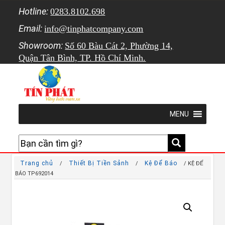
Hotline:
0283.8102.698
Email:
info@tinphatcompany.com
Showroom:
Số 60 Bàu Cát 2, Phường 14,
Quận Tân Bình, TP. Hồ Chí Minh.
MENU
Trang chủ
Thiết Bị Tiền Sảnh
Kệ Để Báo
/
/
/ KỆ ĐỂ
BÁO TP692014