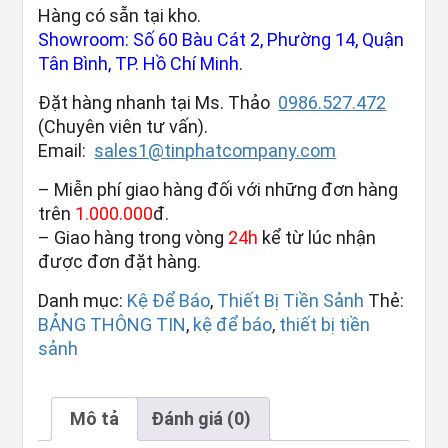
Hàng có sẵn tại kho.
Showroom: Số 60 Bàu Cát 2, Phường 14, Quận
Tân Bình, TP. Hồ Chí Minh.
Đặt hàng nhanh tại Ms. Thảo
0986.527.472
(Chuyên viên tư vấn).
Email:
sales1@tinphatcompany.com
– Miễn phí giao hàng đối với những đơn hàng
trên
1.000.000
đ.
– Giao hàng trong vòng
24h
kể từ lúc nhận
được đơn đặt hàng.
Danh mục:
Kệ Để Báo
,
Thiết Bị Tiền Sảnh
Thẻ:
BẢNG THÔNG TIN
,
kệ để báo
,
thiết bị tiền
sảnh
Mô tả
Đánh giá (0)