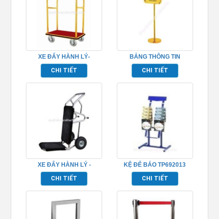
XE ĐẨY HÀNH LÝ-
BẢNG THÔNG TIN
TP692053
TP692011
CHI TIẾT
CHI TIẾT
XE ĐẨY HÀNH LÝ -
KỆ ĐỂ BÁO TP692013
TP692055
CHI TIẾT
CHI TIẾT