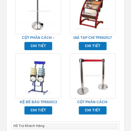
CỘT PHÂN CÁCH –
GIÁ TẠP CHÍ TP692017
TP692031
CHI TIẾT
CHI TIẾT
KỆ ĐỂ BÁO TP692013
CỘT PHÂN CÁCH-
TP692036
CHI TIẾT
CHI TIẾT
Hỗ Trợ Khách Hàng