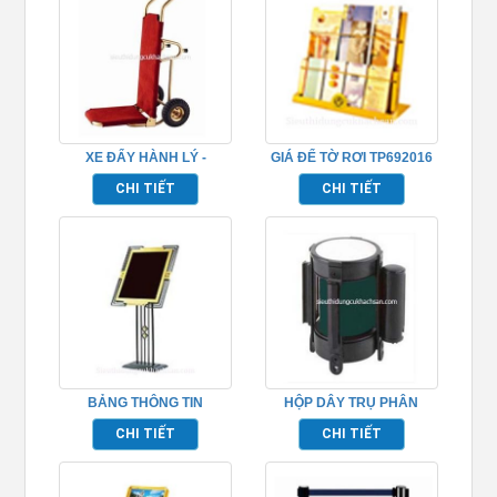
XE ĐẨY HÀNH LÝ -
GIÁ ĐỂ TỜ RƠI TP692016
TP692056
CHI TIẾT
CHI TIẾT
BẢNG THÔNG TIN
HỘP DÂY TRỤ PHÂN
TP692009
CÁCH -TP692040
CHI TIẾT
CHI TIẾT