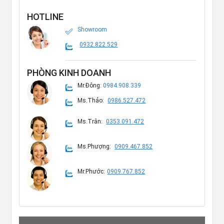
HOTLINE
Showroom
0932.822.529
PHÒNG KINH DOANH
Mr.Đông:
0984.908.339
Ms.Thảo:
0986.527.472
Ms.Trân:
0353.091.472
Ms.Phượng:
0909.467.852
Mr.Phước:
0909.767.852