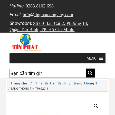
Hotline:
0283.8102.698
Email:
info@tinphatcompany.com
Showroom:
Số 60 Bàu Cát 2, Phường 14,
Quận Tân Bình, TP. Hồ Chí Minh.
MENU
Trang chủ
Thiết Bị Tiền Sảnh
Bảng Thông Tin
/
/
/ BẢNG THÔNG TIN TP692011