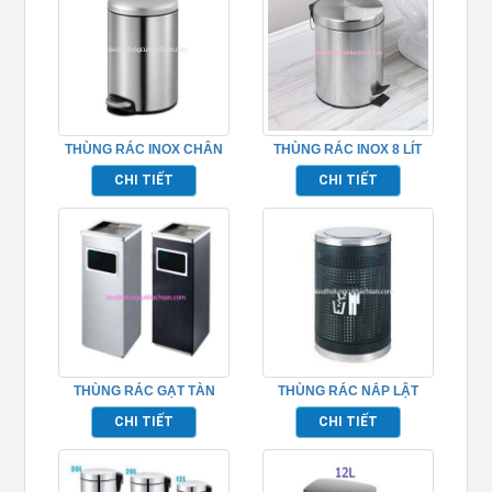
THÙNG RÁC INOX CHÂN
THÙNG RÁC INOX 8 LÍT
ĐẠP 5L – 20L
TP2113
CHI TIẾT
CHI TIẾT
THÙNG RÁC GẠT TÀN
THÙNG RÁC NẮP LẬT
VUÔNG INOX TPB066B
INOX MÀU ĐEN TP692130
CHI TIẾT
CHI TIẾT