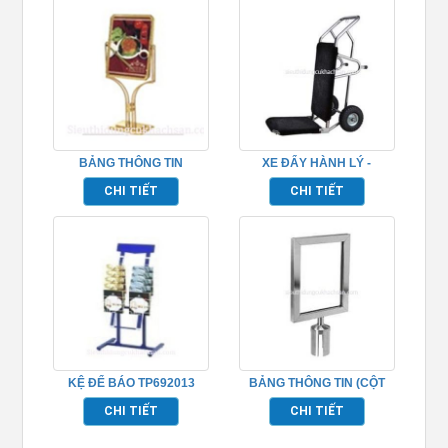
BẢNG THÔNG TIN
XE ĐẨY HÀNH LÝ -
TP692008
TP692055
CHI TIẾT
CHI TIẾT
KỆ ĐỂ BÁO TP692013
BẢNG THÔNG TIN (CỘT
PHÂN CÁCH)-TP692048
CHI TIẾT
CHI TIẾT