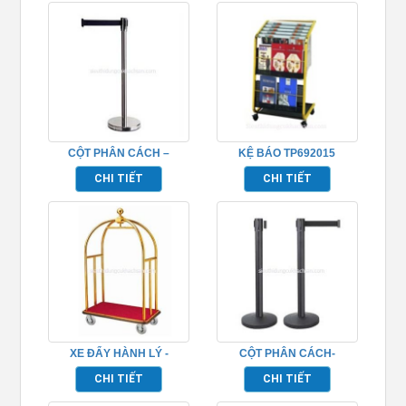
CỘT PHÂN CÁCH –
KỆ BÁO TP692015
TP692035
CHI TIẾT
CHI TIẾT
XE ĐẨY HÀNH LÝ -
CỘT PHÂN CÁCH-
TP692054
TP692037
CHI TIẾT
CHI TIẾT