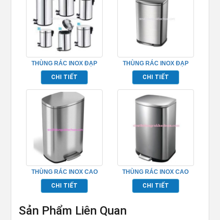
THÙNG RÁC INOX ĐẠP
THÙNG RÁC INOX ĐẠP
CHÂN TRAY2111
CHÂN 12 LÍT – TRAY6082
CHI TIẾT
CHI TIẾT
THÙNG RÁC INOX CAO
THÙNG RÁC INOX CAO
CẤP HÌNH CHỮ NHẬT
CẤP – TP083
CHI TIẾT
CHI TIẾT
TPHM096
Sản Phẩm Liên Quan