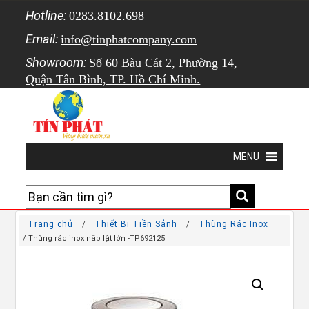
Hotline:
0283.8102.698
Email:
info@tinphatcompany.com
Showroom:
Số 60 Bàu Cát 2, Phường 14,
Quận Tân Bình, TP. Hồ Chí Minh.
MENU
Trang chủ
Thiết Bị Tiền Sảnh
Thùng Rác Inox
/
/
/ Thùng rác inox nắp lật lớn -TP692125