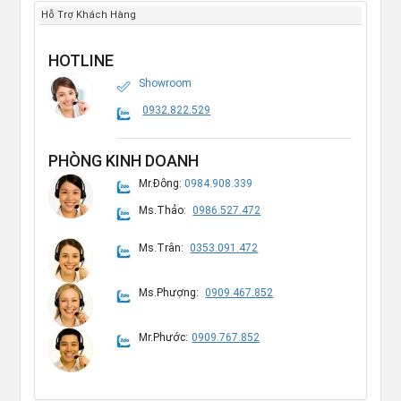
Hỗ Trợ Khách Hàng
HOTLINE
Showroom
0932.822.529
PHÒNG KINH DOANH
Mr.Đông:
0984.908.339
Ms.Thảo:
0986.527.472
Ms.Trân:
0353.091.472
Ms.Phượng:
0909.467.852
Mr.Phước:
0909.767.852