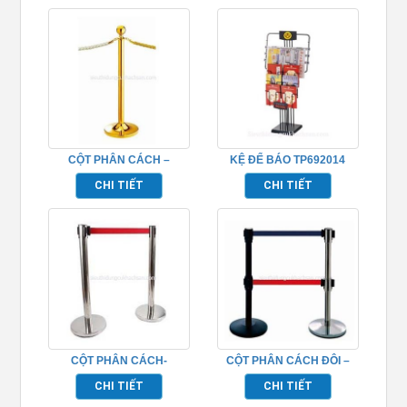
CỘT PHÂN CÁCH –
KỆ ĐỂ BÁO TP692014
TP692030
CHI TIẾT
CHI TIẾT
CỘT PHÂN CÁCH-
CỘT PHÂN CÁCH ĐÔI –
TP692036
TP692033
CHI TIẾT
CHI TIẾT