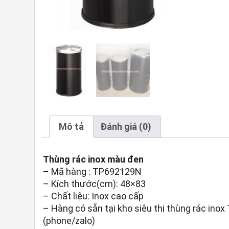
Mô tả
Đánh giá (0)
Thùng rác inox màu đen
– Mã hàng : TP692129N
– Kích thước(cm): 48×83
– Chất liệu: Inox cao cấp
– Hàng có sẵn tại kho siêu thị thùng rác ino
(phone/zalo)