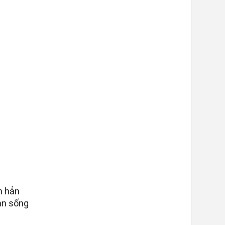
n hẳn
an sống