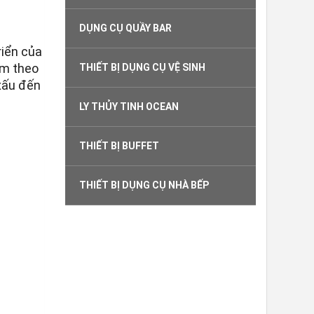
DỤNG CỤ QUẦY BAR
riển của
èm theo
THIẾT BỊ DỤNG CỤ VỆ SINH
xấu đến
LY THỦY TINH OCEAN
THIẾT BỊ BUFFET
THIẾT BỊ DỤNG CỤ NHÀ BẾP