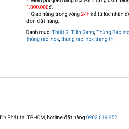
– Miễn phí giao hàng đối với những đơn hàng
1.000.000
đ.
– Giao hàng trong vòng
24h
kể từ lúc nhận 
đơn đặt hàng.
Danh mục:
Thiết Bị Tiền Sảnh
,
Thùng Rác In
thùng rác inox
,
thùng rác inox trang trí
x Tín Phát tại TPHCM, hotline đặt hàng
0902.619.852