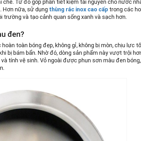
i chế. Từ đó góp phần tiết kiệm tài nguyên cho nước nh
n. Hơn nữa, sử dụng
thùng rác inox cao cấp
trong các ho
i trường và tạo cảnh quan sống xanh và sạch hơn.
àu đen?
hoàn toàn bóng đẹp, không gỉ, không bị mòn, chịu lực tố
 khi bị bám bẩn. Nhờ đó, dòng sản phẩm này vượt trội hơ
n và tính vệ sinh. Vỏ ngoài được phun sơn màu đen bóng
n.