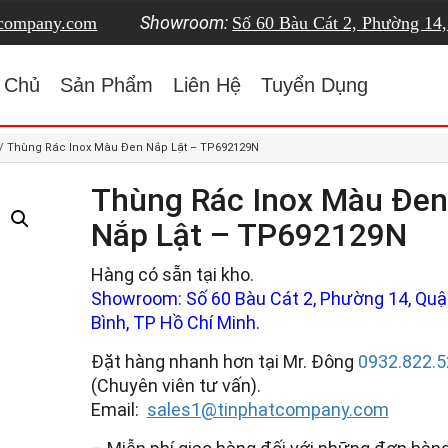
Showroom:
tcompany.com
Số 60 Bàu Cát 2, Phường 14
 Chủ
Sản Phẩm
Liên Hệ
Tuyển Dụng
/ Thùng Rác Inox Màu Đen Nắp Lật – TP692129N
Thùng Rác Inox Màu Đen
Nắp Lật – TP692129N
Hàng có sẵn tại kho.
Showroom: Số 60 Bàu Cát 2, Phường 14, Quậ
Bình, TP Hồ Chí Minh.
Đặt hàng nhanh hơn tại Mr. Đông
0932.822.5
(Chuyên viên tư vấn).
Email:
sales1@tinphatcompany.com