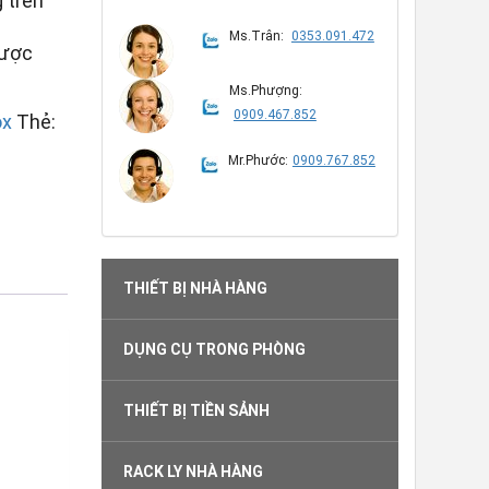
 trên
Ms.Trân:
0353.091.472
được
Ms.Phượng:
0909.467.852
ox
Thẻ:
Mr.Phước:
0909.767.852
THIẾT BỊ NHÀ HÀNG
DỤNG CỤ TRONG PHÒNG
THIẾT BỊ TIỀN SẢNH
RACK LY NHÀ HÀNG