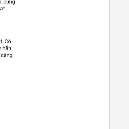
à, cũng
ạt
t. Có
n hẳn
, càng