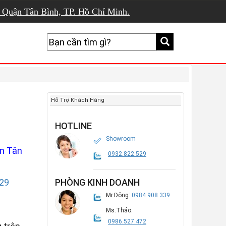
, Quận Tân Bình, TP. Hồ Chí Minh.
Hỗ Trợ Khách Hàng
HOTLINE
Showroom
n Tân
0932.822.529
29
PHÒNG KINH DOANH
Mr.Đông:
0984.908.339
Ms.Thảo:
0986.527.472