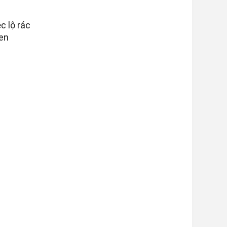
c lộ rác
đen