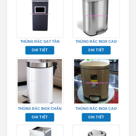
THÙNG RÁC GẠT TÀN
THÙNG RÁC INOX CAO
HÌNH CHỮ NHẬT MÀU
CẤP HÌNH CHỮ NHẬT
CHI TIẾT
CHI TIẾT
ĐEN – TPHM079
TPHM096
THÙNG RÁC INOX CHÂN
THÙNG RÁC INOX CAO
ĐẠP MÀU TRẮNG
CẤP HÌNH CHỮ NHẬT
CHI TIẾT
CHI TIẾT
TPHM095