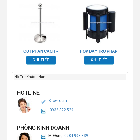
CỘT PHÂN CÁCH –
HỘP DÂY TRỤ PHÂN
TP692031
CÁCH-TP692039
CHI TIẾT
CHI TIẾT
Hỗ Trợ Khách Hàng
HOTLINE
Showroom
0932.822.529
PHÒNG KINH DOANH
Mr.Đông:
0984.908.339