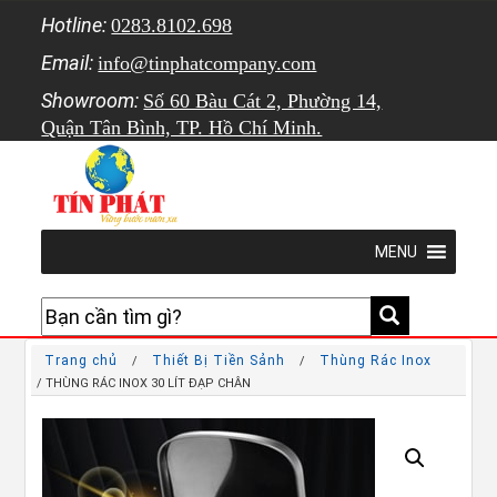
Hotline:
0283.8102.698
Email:
info@tinphatcompany.com
Showroom:
Số 60 Bàu Cát 2, Phường 14,
Quận Tân Bình, TP. Hồ Chí Minh.
MENU
Trang chủ
Thiết Bị Tiền Sảnh
Thùng Rác Inox
/
/
/ THÙNG RÁC INOX 30 LÍT ĐẠP CHÂN