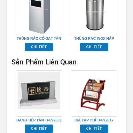
THÙNG RÁC CÓ GẠT TÀN
THÙNG RÁC INOX NẮP
THUỐC – TP692121N
LẬT -TP692123
CHI TIẾT
CHI TIẾT
Sản Phẩm Liên Quan
BẢNG TIẾP TÂN TP692001
GIÁ TẠP CHÍ TP692017
CHI TIẾT
CHI TIẾT