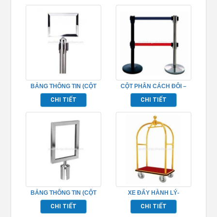
BẢNG THÔNG TIN (CỘT
CỘT PHÂN CÁCH ĐÔI –
PHÂN CÁCH)-TP692049
TP692033
CHI TIẾT
CHI TIẾT
BẢNG THÔNG TIN (CỘT
XE ĐẨY HÀNH LÝ-
PHÂN CÁCH)-TP692048
TP692053
CHI TIẾT
CHI TIẾT