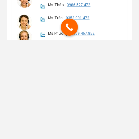
Ms.Thảo:
0986.527.472
Ms.Trân:
0353.091.472
Ms.Phượng:
0909.467.852
Mr.Phước:
0909.767.852
THIẾT BỊ NHÀ HÀNG
DỤNG CỤ TRONG PHÒNG
THIẾT BỊ TIỀN SẢNH
RACK LY NHÀ HÀNG