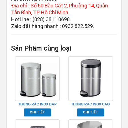
Địa chỉ : Số 60 Bàu Cát 2, Phường 14, Quận
Tân Bình, TP Hồ Chí Minh.
HotLine : (028) 3811 0698.
Zalo đặt hàng nhanh : 0932.822.529.
Sản Phẩm cùng loại
THÙNG RÁC INOX ĐẠP
THÙNG RÁC INOX CAO
CHÂN TP692108
CẤP DÙNG CHO VĂN
CHI TIẾT
CHI TIẾT
PHÒNG TP692114