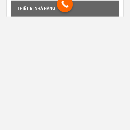
THIẾT BỊ NHÀ HÀNG
DỤNG CỤ TRONG PHÒNG
THIẾT BỊ TIỀN SẢNH
RACK LY NHÀ HÀNG
DỤNG CỤ QUẦY BAR
THIẾT BỊ DỤNG CỤ VỆ SINH
LY THỦY TINH OCEAN
THIẾT BỊ BUFFET