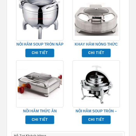
NỒI HÂM SOUP TRÒN NẮP
KHAY HÂM NÓNG THỨC
KIẾNG – TP697019
ĂN BUFFET TP697010
CHI TIẾT
CHI TIẾT
NỒI HÂM THỨC ĂN
NỒI HÂM SOUP TRÒN –
BUFFET – TP697011
TP697026
CHI TIẾT
CHI TIẾT
Hỗ Trợ Khách Hàng