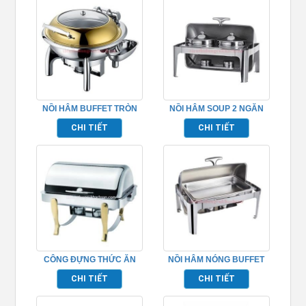
NỒI HÂM BUFFET TRÒN
NỒI HÂM SOUP 2 NGĂN
NẮP KÍNH – TP697018
BUFFET TP697002
CHI TIẾT
CHI TIẾT
CÔNG ĐỰNG THỨC ĂN
NỒI HÂM NÓNG BUFFET
BUFFET – TP697027
HÌNH CHỮ NHẬT
CHI TIẾT
CHI TIẾT
TP697001