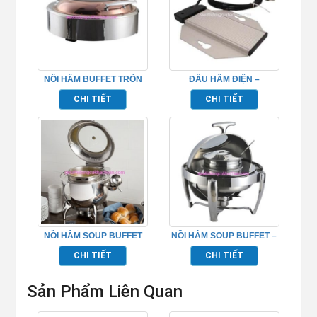
NỒI HÂM BUFFET TRÒN
ĐẦU HÂM ĐIỆN –
NẮP ĐỒNG TPLH-002
TP697104
CHI TIẾT
CHI TIẾT
NỒI HÂM SOUP BUFFET
NỒI HÂM SOUP BUFFET –
TRÒN
TP7026
CHI TIẾT
CHI TIẾT
Sản Phẩm Liên Quan