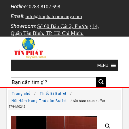
Hotline:
0283.8102.698
Email:
info@tinphatcompany.com
Showroom:
Số 60 Bàu Cát 2, Phường 14,
Quận Tân Bình, TP. Hồ Chí Minh.
MENU
Trang chủ
Thiết Bị Buffet
/
/
Nồi Hâm Nóng Thức ăn Buffet
/ Nồi hâm soup buffet –
TPHM0242