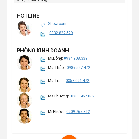
HOTLINE
Showroom
0932.822.529
PHÒNG KINH DOANH
Mr.Đông:
0984.908.339
Ms.Thảo:
0986.527.472
Ms.Trân:
0353.091.472
Ms.Phượng:
0909.467.852
Mr.Phước:
0909.767.852