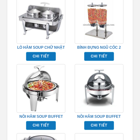
LÒ HÂM SOUP CHỮ NHẬT
BÌNH ĐỰNG NGŨ CỐC 2
– TP697024
NGĂN INOX TP697050
CHI TIẾT
CHI TIẾT
NỒI HÂM SOUP BUFFET
NỒI HÂM SOUP BUFFET
HÌNH TRÒN NẮP KÍNH
TP697008
CHI TIẾT
CHI TIẾT
TP697007