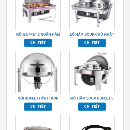
NỒI BUFFET 2 NGĂN HÂM
LÒ HÂM SOUP CHỮ NHẬT
NÓNG THỨC ĂN
– TP697024
CHI TIẾT
CHI TIẾT
NỒI BUFFET HÌNH TRÒN
NỒI HÂM SOUP BUFFET 5
GIỮ NÓNG THỨC ĂN –
LÍT TP697004
CHI TIẾT
CHI TIẾT
TPN697003B