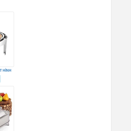
T HÌNH
97007