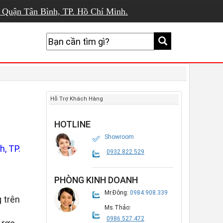
, Quận Tân Bình, TP. Hồ Chí Minh.
Hỗ Trợ Khách Hàng
HOTLINE
Showroom
, TP.
0932.822.529
PHÒNG KINH DOANH
Mr.Đông:
0984.908.339
 trên
Ms.Thảo:
0986.527.472