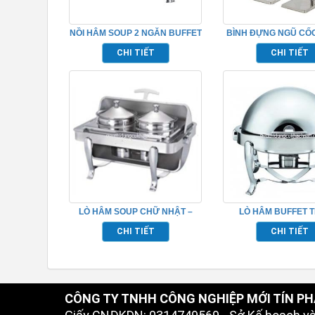
NỒI HÂM SOUP 2 NGĂN BUFFET
BÌNH ĐỰNG NGŨ CỐ
TP697002
INOX TP6970
CHI TIẾT
CHI TIẾT
LÒ HÂM SOUP CHỮ NHẬT –
LÒ HÂM BUFFET T
TP697024
TP697025
CHI TIẾT
CHI TIẾT
CÔNG TY TNHH CÔNG NGHIỆP MỚI TÍN PH