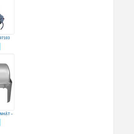
97103
 NHẬT –