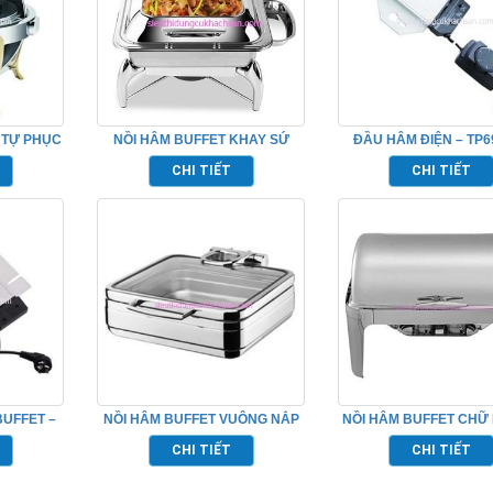
 TỰ PHỤC
NỒI HÂM BUFFET KHAY SỨ
ĐẦU HÂM ĐIỆN – TP6
FFET –
NẮP KIẾNG CAO CẤP
CHI TIẾT
CHI TIẾT
BUFFET –
NỒI HÂM BUFFET VUÔNG NẮP
NỒI HÂM BUFFET CHỮ
KÍNH – TPHM0246
TPN697001
CHI TIẾT
CHI TIẾT