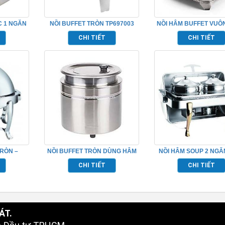
C 1 NGĂN
NỒI BUFFET TRÒN TP697003
NỒI HÂM BUFFET VUÔ
49
KÍNH TP697009
CHI TIẾT
CHI TIẾT
RÒN –
NỒI BUFFET TRÒN DÙNG HÂM
NỒI HÂM SOUP 2 NGĂ
NÓNG SOUP – TP697022
CHỮ NHẬT – TP697
CHI TIẾT
CHI TIẾT
ÁT.