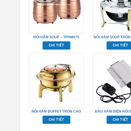
NỒI HÂM SOUP – TPHM075
NỒI HÂM SOUP TRÒN
VỤ NHÀ HÀNG BU
CHI TIẾT
CHI TIẾT
TP697030
NỒI HÂM BUFFET TRÒN CAO
ĐẦU HÂM ĐIỆN NỒI 
CẤP – TPHM074
TP697101
CHI TIẾT
CHI TIẾT