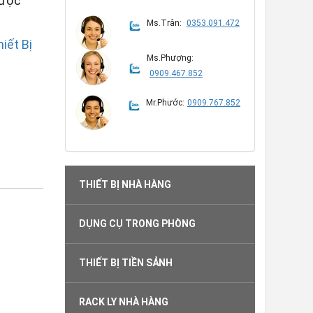
được
Ms.Trân:
0353.091.472
iết Bị
Ms.Phượng:
0909.467.852
Mr.Phước:
0909.767.852
THIẾT BỊ NHÀ HÀNG
DỤNG CỤ TRONG PHÒNG
THIẾT BỊ TIỀN SẢNH
RACK LY NHÀ HÀNG