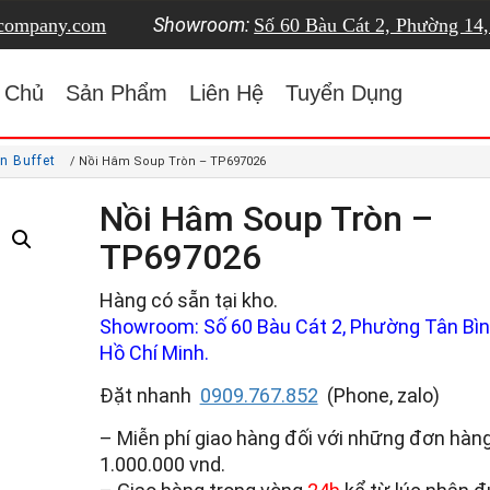
Showroom:
tcompany.com
Số 60 Bàu Cát 2, Phường 14
 Chủ
Sản Phẩm
Liên Hệ
Tuyển Dụng
n Buffet
/ Nồi Hâm Soup Tròn – TP697026
Nồi Hâm Soup Tròn –
TP697026
Hàng có sẵn tại kho.
Showroom: Số 60 Bàu Cát 2, Phường Tân Bình
Hồ Chí Minh.
Đặt nhanh
0909.767.852
(Phone, zalo)
– Miễn phí giao hàng đối với những đơn hàng
1.000.000 vnd.