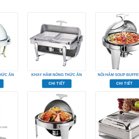
HỨC ĂN
KHAY HÂM NÓNG THỨC ĂN
NỒI HÂM SOUP BUFFE
697029
BUFFET – TP697023
TRÒN NẮP KÍNH TP6
CHI TIẾT
CHI TIẾT