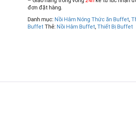
– Giao hàng trong vòng
24h
kể từ lúc nhận 
đơn đặt hàng.
Danh mục:
Nồi Hâm Nóng Thức ăn Buffet
,
Th
Buffet
Thẻ:
Nồi Hâm Buffet
,
Thiết Bị Buffet