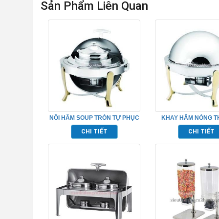
Sản Phẩm Liên Quan
NỒI HÂM SOUP TRÒN TỰ PHỤC
KHAY HÂM NÓNG T
VỤ NHÀ HÀNG BUFFET –
BUFFET TRÒN – TP
CHI TIẾT
CHI TIẾT
TP697030