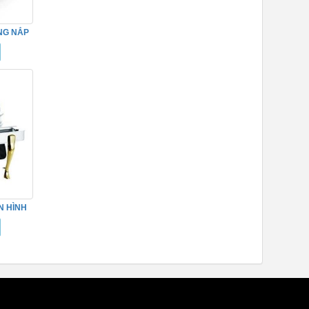
NG NẮP
N HÌNH
032