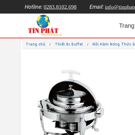
Hotline:
Email:
0283.8102.698
info@tinpha
Trang
Trang chủ
Thiết Bị Buffet
Nồi Hâm Nóng Thức ă
/
/