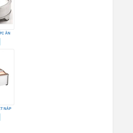
ỨC ĂN
0
ET NẮP
4