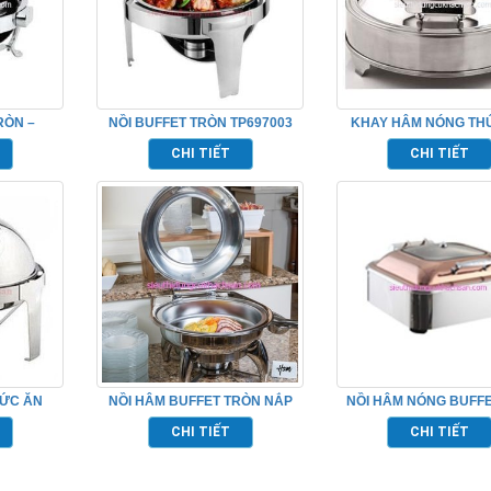
RÒN –
NỒI BUFFET TRÒN TP697003
KHAY HÂM NÓNG TH
BUFFET TP69701
CHI TIẾT
CHI TIẾT
HỨC ĂN
NỒI HÂM BUFFET TRÒN NẮP
NỒI HÂM NÓNG BUFF
N697003
KIẾNG CÓ CHÂN ĐẾ
ĐỒNG TPLH-00
CHI TIẾT
CHI TIẾT