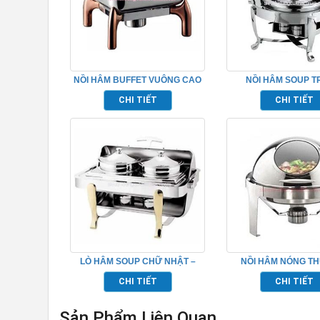
NỒI HÂM BUFFET VUÔNG CAO
NỒI HÂM SOUP T
CẤP – TPHM073
TP697026
CHI TIẾT
CHI TIẾT
LÒ HÂM SOUP CHỮ NHẬT –
NỒI HÂM NÓNG T
TP697028
BUFFET TRÒN – TP
CHI TIẾT
CHI TIẾT
Sản Phẩm Liên Quan