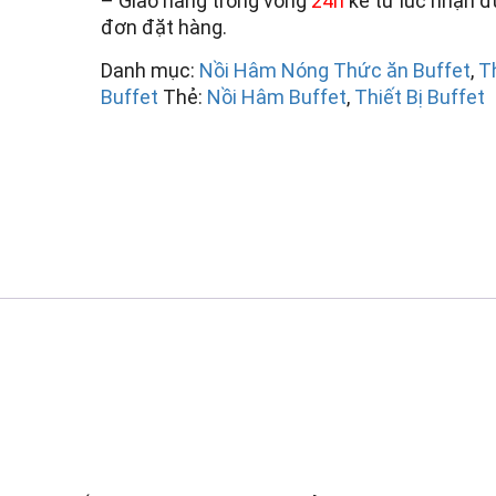
– Giao hàng trong vòng
24h
kể từ lúc nhận 
đơn đặt hàng.
Danh mục:
Nồi Hâm Nóng Thức ăn Buffet
,
Th
Buffet
Thẻ:
Nồi Hâm Buffet
,
Thiết Bị Buffet