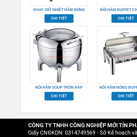
KHAY GIỮ NHIỆT HÂM NÓNG
NỒI HÂM BUFFET C
THỨC ĂN BUFFET – TP697031
INOX NẮP PC TP6
CHI TIẾT
CHI TIẾT
NỒI HÂM SOUP TRÒN NẮP
NỒI HÂM NÓNG BUFF
KIẾNG – TP697019
CHỮ NHẬT TP69
CHI TIẾT
CHI TIẾT
CÔNG TY TNHH CÔNG NGHIỆP MỚI TÍN PH
Giấy CNĐKDN: 0314749569 - Sở Kế hoạch v