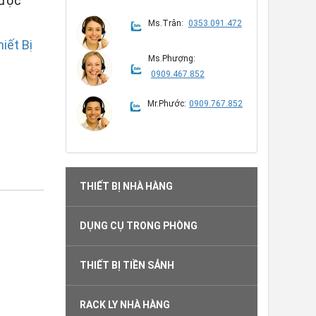
được
Ms.Trân:
0353.091.472
iết Bị
Ms.Phượng:
0909.467.852
Mr.Phước:
0909.767.852
THIẾT BỊ NHÀ HÀNG
DỤNG CỤ TRONG PHÒNG
THIẾT BỊ TIỀN SẢNH
RACK LY NHÀ HÀNG