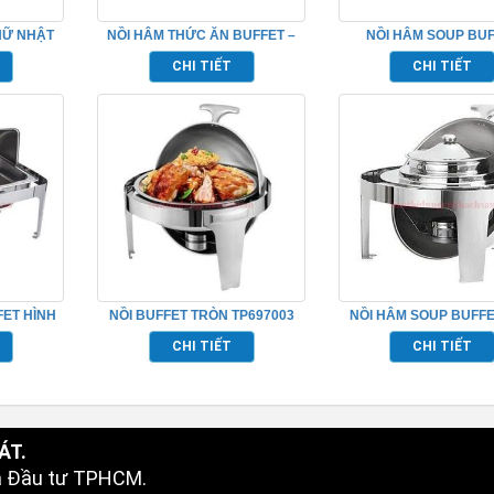
HỮ NHẬT
NỒI HÂM THỨC ĂN BUFFET –
NỒI HÂM SOUP BU
97005
TP697011
TP697008
CHI TIẾT
CHI TIẾT
ET HÌNH
NỒI BUFFET TRÒN TP697003
NỒI HÂM SOUP BUFFET
7001
TP697004
CHI TIẾT
CHI TIẾT
ÁT.
à Đầu tư TPHCM.