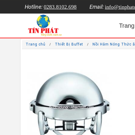
Hotline:
Email:
0283.8102.698
info@tinpha
Trang
Trang chủ
Thiết Bị Buffet
Nồi Hâm Nóng Thức ă
/
/