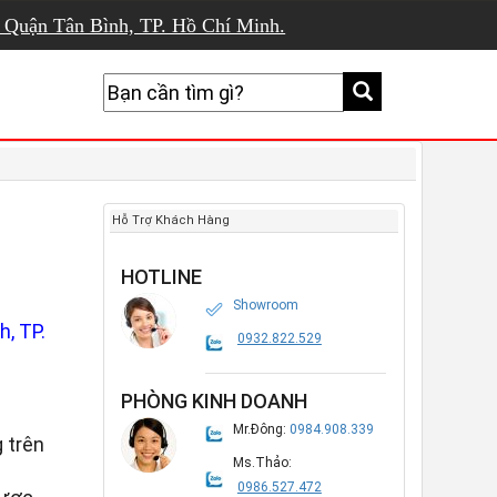
, Quận Tân Bình, TP. Hồ Chí Minh.
Hỗ Trợ Khách Hàng
HOTLINE
Showroom
, TP.
0932.822.529
PHÒNG KINH DOANH
Mr.Đông:
0984.908.339
 trên
Ms.Thảo:
0986.527.472