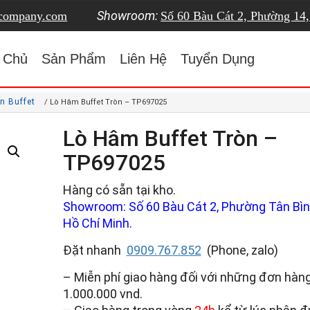
Showroom:
tcompany.com
Số 60 Bàu Cát 2, Phường 14
 Chủ
Sản Phẩm
Liên Hệ
Tuyển Dụng
n Buffet
/ Lò Hâm Buffet Tròn – TP697025
Lò Hâm Buffet Tròn –
TP697025
Hàng có sẵn tại kho.
Showroom: Số 60 Bàu Cát 2, Phường Tân Bình
Hồ Chí Minh.
Đặt nhanh
0909.767.852
(Phone, zalo)
– Miễn phí giao hàng đối với những đơn hàng
1.000.000 vnd.