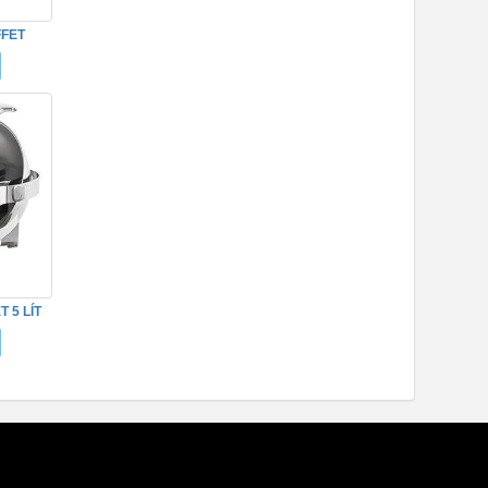
FFET
 5 LÍT