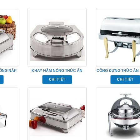
UÔNG NẮP
KHAY HÂM NÓNG THỨC ĂN
CÔNG ĐỰNG THỨC ĂN 
09
BUFFET TP697010
– TP697027
CHI TIẾT
CHI TIẾT