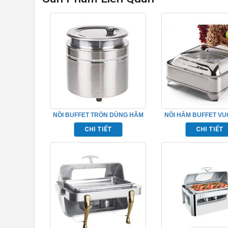
NỒI BUFFET TRÒN DÙNG HÂM
NỒI HÂM BUFFET V
NÓNG SOUP – TP697022
KÍNH TP6970
CHI TIẾT
CHI TIẾT