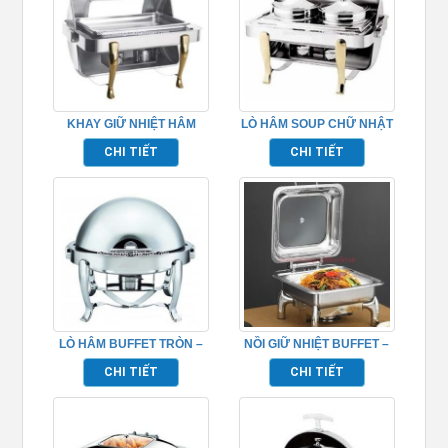
KHAY GIỮ NHIỆT HÂM
LÒ HÂM SOUP CHỮ NHẬT
NÓNG THỨC ĂN BUFFET –
– TP697028
CHI TIẾT
CHI TIẾT
TP697031
LÒ HÂM BUFFET TRÒN –
NỒI GIỮ NHIỆT BUFFET –
TP697025
TP697017
CHI TIẾT
CHI TIẾT