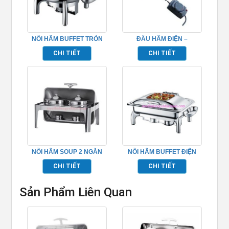
NỒI HÂM BUFFET TRÒN
ĐẦU HÂM ĐIỆN –
NẮP KÍNH – TP697018
TP697103
CHI TIẾT
CHI TIẾT
NỒI HÂM SOUP 2 NGĂN
NỒI HÂM BUFFET ĐIỆN
BUFFET TP697002
HÌNH CHỮ NHẬT NẮP
CHI TIẾT
CHI TIẾT
KIẾNG CAO CẤP
Sản Phẩm Liên Quan