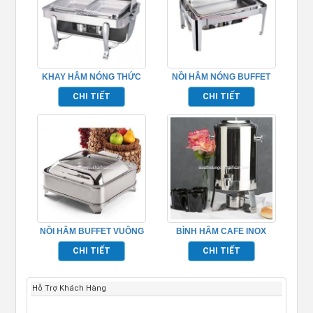
KHAY HÂM NÓNG THỨC
NỒI HÂM NÓNG BUFFET
ĂN BUFFET – TP697023
HÌNH CHỮ NHẬT
CHI TIẾT
CHI TIẾT
TP697001
NỒI HÂM BUFFET VUÔNG
BÌNH HÂM CAFE INOX
NẮP KÍNH TP697009
TP697060
CHI TIẾT
CHI TIẾT
Hỗ Trợ Khách Hàng