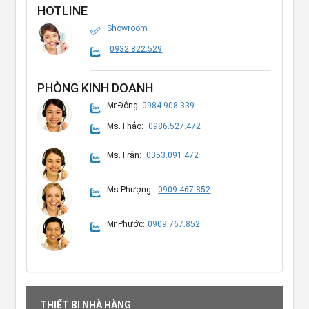
HOTLINE
Showroom
0932.822.529
PHÒNG KINH DOANH
Mr.Đông:
0984.908.339
Ms.Thảo:
0986.527.472
Ms.Trân:
0353.091.472
Ms.Phượng:
0909.467.852
Mr.Phước:
0909.767.852
THIẾT BỊ NHÀ HÀNG