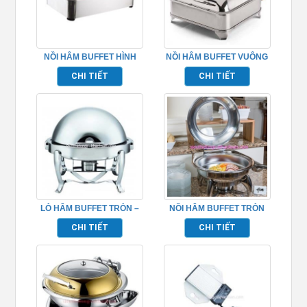
NỒI HÂM BUFFET HÌNH
NỒI HÂM BUFFET VUÔNG
CHỮ NHẬT NẮP ĐỒNG
NẮP KÍNH TP697009
CHI TIẾT
CHI TIẾT
TPLH-006
LÒ HÂM BUFFET TRÒN –
NỒI HÂM BUFFET TRÒN
TP697025
NẮP KIẾNG CÓ CHÂN ĐẾ
CHI TIẾT
CHI TIẾT