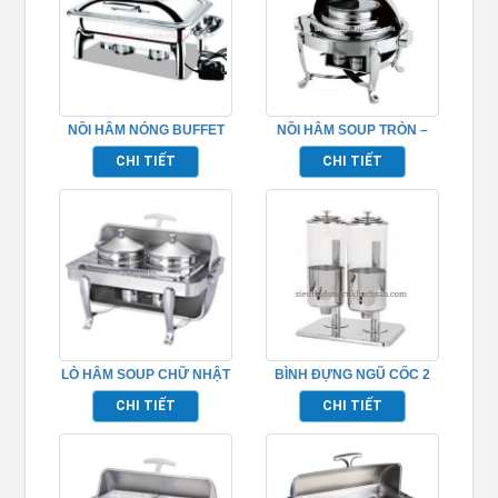
NỒI HÂM NÓNG BUFFET
NỒI HÂM SOUP TRÒN –
ĐIỆN – TP697016
TP697026
CHI TIẾT
CHI TIẾT
LÒ HÂM SOUP CHỮ NHẬT
BÌNH ĐỰNG NGŨ CỐC 2
– TP697024
NGĂN INOX TP697044
CHI TIẾT
CHI TIẾT