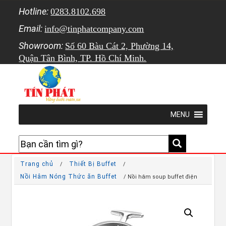
Hotline:
0283.8102.698
Email:
info@tinphatcompany.com
Showroom:
Số 60 Bàu Cát 2, Phường 14,
Quận Tân Bình, TP. Hồ Chí Minh.
MENU
Trang chủ
Thiết Bị Buffet
/
/
Nồi Hâm Nóng Thức ăn Buffet
/ Nồi hâm soup buffet điện