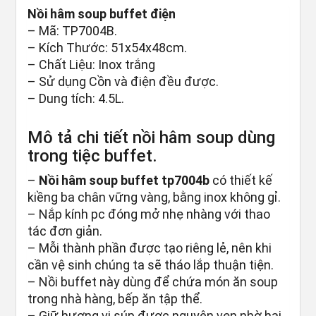
Nồi hâm soup buffet điện
– Mã: TP7004B.
– Kích Thước: 51x54x48cm.
– Chất Liệu: Inox trắng
– Sử dụng Cồn và điện đều được.
– Dung tích: 4.5L.
Mô tả chi tiết nồi hâm soup dùng
trong tiệc buffet.
–
Nồi hâm soup buffet tp7004b
có thiết kế
kiềng ba chân vững vàng, bằng inox không gỉ.
– Nắp kính pc đóng mở nhẹ nhàng với thao
tác đơn giản.
– Mỗi thành phần được tạo riêng lẻ, nên khi
cần vệ sinh chúng ta sẽ tháo lắp thuận tiện.
– Nồi buffet này dùng để chứa món ăn soup
trong nhà hàng, bếp ăn tập thể.
– Giữ hương vị súp được nguyên vẹn nhờ hai