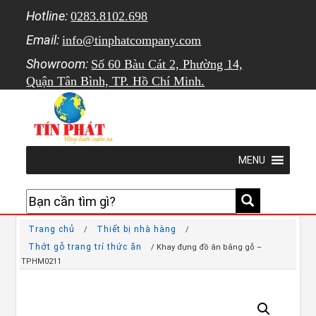
Hotline:
0283.8102.698
Email:
info@tinphatcompany.com
Showroom:
Số 60 Bàu Cát 2, Phường 14,
Quận Tân Bình, TP. Hồ Chí Minh.
MENU
Trang chủ
Thiết bị nhà hàng
/
/
Thớt gỗ trang trí thức ăn
/ Khay đựng đồ ăn bằng gỗ –
TPHM0211