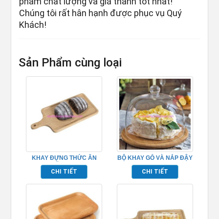
phẩm chất lượng và giá thành tốt nhất!
Chúng tôi rất hân hạnh được phục vụ Quý
Khách!
Sản Phẩm cùng loại
KHAY ĐỰNG THỨC ĂN
BỘ KHAY GỖ VÀ NẮP ĐẬY
BẰNG GỖ – TPHM0205
THỨC ĂN – TPHM0232
CHI TIẾT
CHI TIẾT