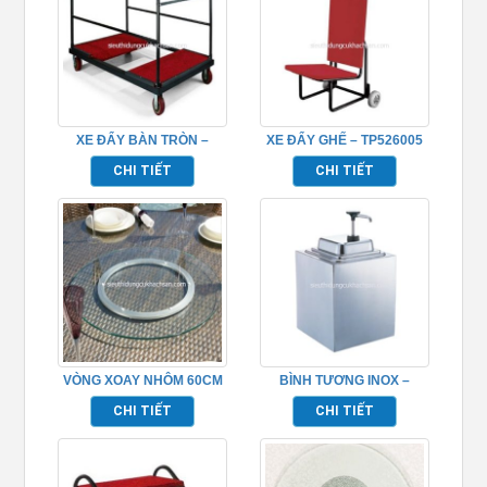
XE ĐẨY BÀN TRÒN –
XE ĐẨY GHẾ – TP526005
TP526003
CHI TIẾT
CHI TIẾT
VÒNG XOAY NHÔM 60CM
BÌNH TƯƠNG INOX –
TP697083
CHI TIẾT
CHI TIẾT