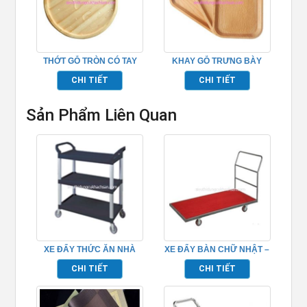
THỚT GỖ TRÒN CÓ TAY
KHAY GỖ TRƯNG BÀY
CẦM – TPHM0208
30CM – TPHM0219
CHI TIẾT
CHI TIẾT
Sản Phẩm Liên Quan
XE ĐẨY THỨC ĂN NHÀ
XE ĐẨY BÀN CHỮ NHẬT –
HÀNG TP680104
TP526002
CHI TIẾT
CHI TIẾT