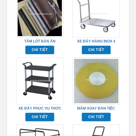
TẤM LÓT BÀN ĂN
XE ĐẨY HÀNG INOX 4
PLACEMAT TP681050
BÁNH
CHI TIẾT
CHI TIẾT
XE ĐẨY PHỤC VỤ THỨC
MÂM XOAY BÀN TIỆC
ĂN TP680102
TP681047
CHI TIẾT
CHI TIẾT