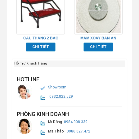
CẦU THANG 2 BẬC
MÂM XOAY BÀN ĂN
TP681048
CHI TIẾT
CHI TIẾT
Hỗ Trợ Khách Hàng
HOTLINE
Showroom
0932.822.529
PHÒNG KINH DOANH
Mr.Đông:
0984.908.339
Ms.Thảo:
0986.527.472