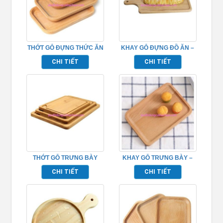
THỚT GỖ ĐỰNG THỨC ĂN
KHAY GỖ ĐỰNG ĐỒ ĂN –
– TPHM0216
TPHM0204
CHI TIẾT
CHI TIẾT
THỚT GỖ TRƯNG BÀY
KHAY GỖ TRƯNG BÀY –
40CM – TPHM0221
TPHM0218
CHI TIẾT
CHI TIẾT