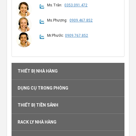
Ms.Trân:
0353.091.472
Ms.Phượng:
0909.467.852
Mr.Phước:
0909.767.852
THIẾT BỊ NHÀ HÀNG
DỤNG CỤ TRONG PHÒNG
THIẾT BỊ TIỀN SẢNH
RACK LY NHÀ HÀNG