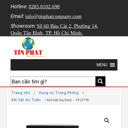
Hotline:
0283.8102.698
Email:
info@tinphatcompany.com
Showroom:
Số 60 Bàu Cát 2, Phường 14,
Quận Tân Bình, TP. Hồ Chí Minh.
MENU
Trang chủ
Dụng cụ Trong Phòng
/
/
Két Sắt An Toàn
/ Két Sắt Gia Đình – TPCT77E