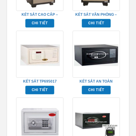
KÉT SẮT CAO CẤP –
KÉT SẮT VĂN PHÒNG –
TPCT86E
TPCT62E
CHI TIẾT
CHI TIẾT
KÉT SẮT TP695017
KÉT SẮT AN TOÀN
TP695018
CHI TIẾT
CHI TIẾT