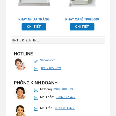
KHAY NHỰA TRẮNG
KHAY CAFÉ TP695009
TP695007
CHI TIẾT
CHI TIẾT
Hỗ Trợ Khách Hàng
HOTLINE
Showroom
0932.822.529
PHÒNG KINH DOANH
Mr.Đông:
0984.908.339
Ms.Thảo:
0986.527.472
Ms.Trân:
0353.091.472