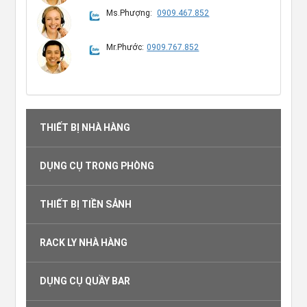
Ms.Phượng:
0909.467.852
Mr.Phước:
0909.767.852
THIẾT BỊ NHÀ HÀNG
DỤNG CỤ TRONG PHÒNG
THIẾT BỊ TIỀN SẢNH
RACK LY NHÀ HÀNG
DỤNG CỤ QUẦY BAR