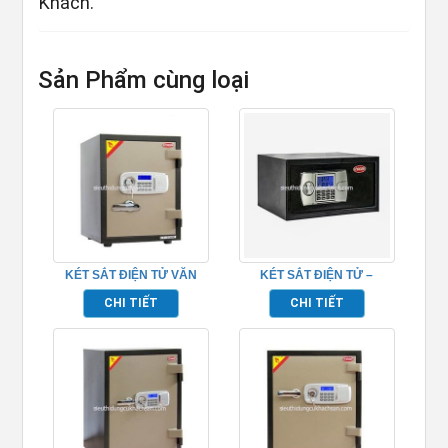
Khách.
Sản Phẩm cùng loại
KÉT SẮT ĐIỆN TỬ VĂN
KÉT SẮT ĐIỆN TỬ –
PHÒNG – TPCT52E
TP6920LT
CHI TIẾT
CHI TIẾT