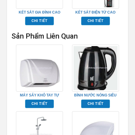
KÉT SẮT GIA ĐÌNH CAO
KÉT SẮT ĐIỆN TỬ CAO
CẤP – TP69G22
CẤP – TP6920DC
CHI TIẾT
CHI TIẾT
Sản Phẩm Liên Quan
MÁY SẤY KHÔ TAY TỰ
BÌNH NƯỚC NÓNG SIÊU
ĐỘNG TRONG PHÒNG
TỐC 2 LỚP TP695005
CHI TIẾT
CHI TIẾT
TẮM TP695161