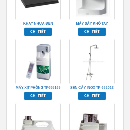
KHAY NHỰA ĐEN
MÁY SẤY KHÔ TAY
TP695002
PHÒNG TẮM TP695163
CHI TIẾT
CHI TIẾT
MÁY XỊT PHÒNG TP695165
SEN CÂY INOX TP-652013
CHI TIẾT
CHI TIẾT