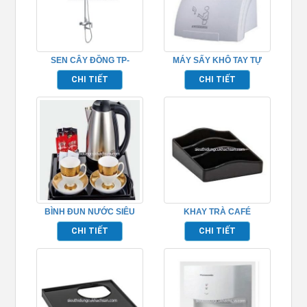
SEN CÂY ĐỒNG TP-
MÁY SẤY KHÔ TAY TỰ
652009
ĐỘNG TP695160
CHI TIẾT
CHI TIẾT
BÌNH ĐUN NƯỚC SIÊU
KHAY TRÀ CAFÉ
TỐC TP695001
TP695004
CHI TIẾT
CHI TIẾT