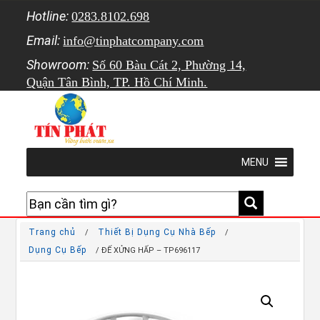
Hotline:
0283.8102.698
Email:
info@tinphatcompany.com
Showroom:
Số 60 Bàu Cát 2, Phường 14,
Quận Tân Bình, TP. Hồ Chí Minh.
MENU
Trang chủ
Thiết Bị Dụng Cụ Nhà Bếp
/
/
Dụng Cụ Bếp
/ ĐẾ XỬNG HẤP – TP696117