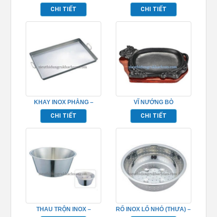
TP696057
TP696097
CHI TIẾT
CHI TIẾT
KHAY INOX PHẲNG –
VĨ NƯỚNG BÒ
TP696060
BEEFSTAEK 23 –
CHI TIẾT
CHI TIẾT
TP696069
THAU TRỘN INOX –
RỔ INOX LỔ NHỎ (THƯA) –
TP696039
TP696055