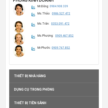
PHÒNG KINH DOANH
Mr.Đông:
0984.908.339
Ms.Thảo:
0986.527.472
Ms.Trân:
0353.091.472
Ms.Phượng:
0909.467.852
Mr.Phước:
0909.767.852
THIẾT BỊ NHÀ HÀNG
DỤNG CỤ TRONG PHÒNG
THIẾT BỊ TIỀN SẢNH