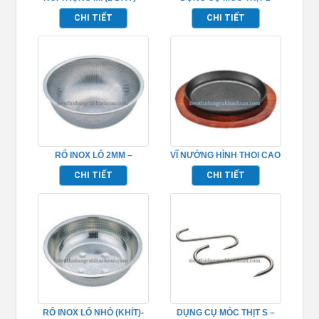
TP696036
CHẤU INOX – TP696094
CHI TIẾT
CHI TIẾT
RỔ INOX LỖ 2MM –
VĨ NƯỚNG HÌNH THOI CAO
TP696051
CẤP – TP696079
CHI TIẾT
CHI TIẾT
RỔ INOX LỔ NHỎ (KHÍT)-
DỤNG CỤ MÓC THỊT S –