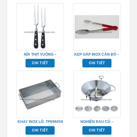
NĨA THỊT VUÔNG –
KẸP GẮP INOX CÁN ĐỎ –
TP696161
TP696244
CHI TIẾT
CHI TIẾT
KHAY INOX LỔ- TP696059
NGHIỀN RAU CỦ –
TP696089
CHI TIẾT
CHI TIẾT