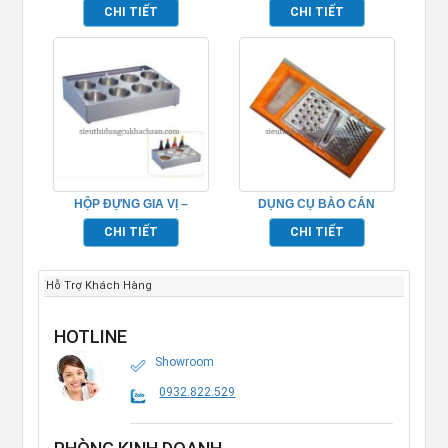
CHI TIẾT
CHI TIẾT
HỘP ĐỰNG GIA VỊ –
DỤNG CỤ BÀO CÁN
TP696090
NHỰA- TP696104
CHI TIẾT
CHI TIẾT
Hỗ Trợ Khách Hàng
HOTLINE
Showroom
0932.822.529