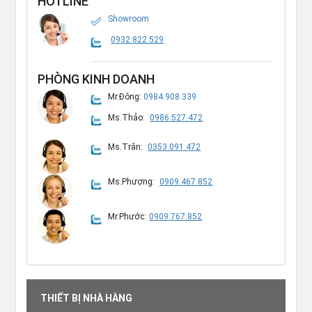
HOTLINE
Showroom
0932.822.529
PHÒNG KINH DOANH
Mr.Đông:
0984.908.339
Ms.Thảo:
0986.527.472
Ms.Trân:
0353.091.472
Ms.Phượng:
0909.467.852
Mr.Phước:
0909.767.852
THIẾT BỊ NHÀ HÀNG