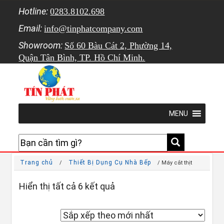
Hotline:
0283.8102.698
Email:
info@tinphatcompany.com
Showroom:
Số 60 Bàu Cát 2, Phường 14,
Quận Tân Bình, TP. Hồ Chí Minh.
MENU
Trang chủ
Thiết Bị Dụng Cụ Nhà Bếp
/
/ Máy cắt thịt
Đã sắp xếp theo mới nhất
Hiển thị tất cả 6 kết quả