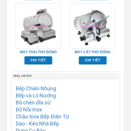
MÁY THÁI THỊT ĐÔNG
MÁY CẮT THỊT ĐÔNG
LẠNH – TPSM300
LẠNH – TPSM220
CHI TIẾT
CHI TIẾT
Máy cắt thịt
Bếp Chiên Nhúng
Bếp và Lò Nướng
Bộ chén dĩa sứ
Bộ Nồi Inox
Chảo Inox Bếp Điện Từ
Dao - Kéo Nhà Bếp
Dụng Cụ Bào