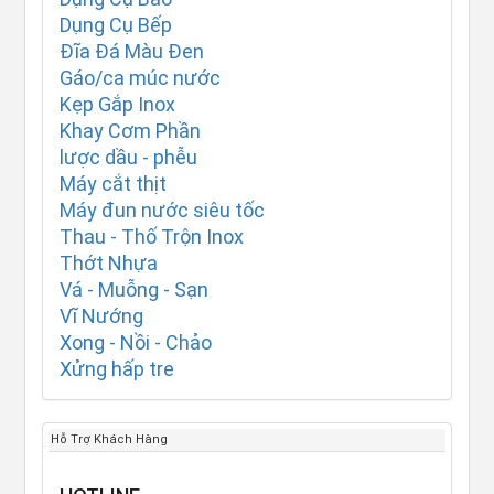
Dụng Cụ Bếp
Đĩa Đá Màu Đen
Gáo/ca múc nước
Kẹp Gắp Inox
Khay Cơm Phần
lược dầu - phễu
Máy cắt thịt
Máy đun nước siêu tốc
Thau - Thố Trộn Inox
Thớt Nhựa
Vá - Muỗng - Sạn
Vĩ Nướng
Xong - Nồi - Chảo
Xửng hấp tre
Hỗ Trợ Khách Hàng