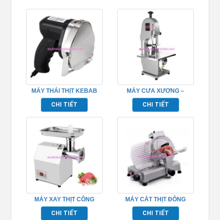
MÁY THÁI THỊT KEBAB
MÁY CƯA XƯƠNG –
ĐIỆN – TPZH0012
TPJNJ260A
CHI TIẾT
CHI TIẾT
MÁY XAY THỊT CÔNG
MÁY CẮT THỊT ĐÔNG
NGHIỆP TPHD12
LẠNH – TPSM250
CHI TIẾT
CHI TIẾT