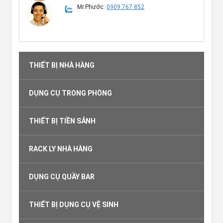
Mr.Phước:
0909.767.852
THIẾT BỊ NHÀ HÀNG
DỤNG CỤ TRONG PHÒNG
THIẾT BỊ TIỀN SẢNH
RACK LY NHÀ HÀNG
DỤNG CỤ QUẦY BAR
THIẾT BỊ DỤNG CỤ VỆ SINH