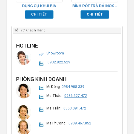
DỤNG CỤ KHUI BIA
BÌNH RÓT TRÀ ĐÁ INOX –
TP694007
TP694018
CHI TIẾT
CHI TIẾT
Hỗ Trợ Khách Hàng
HOTLINE
Showroom
0932.822.529
PHÒNG KINH DOANH
Mr.Đông:
0984.908.339
Ms.Thảo:
0986.527.472
Ms.Trân:
0353.091.472
Ms.Phượng:
0909.467.852