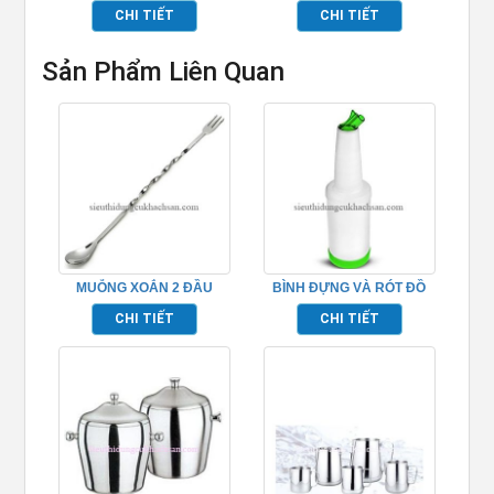
CAO CẤP TP694053
TP694003
CHI TIẾT
CHI TIẾT
Sản Phẩm Liên Quan
MUỖNG XOẮN 2 ĐẦU
BÌNH ĐỰNG VÀ RÓT ĐỒ
TP694010
JUICE PHA CHẾ TP694034
CHI TIẾT
CHI TIẾT