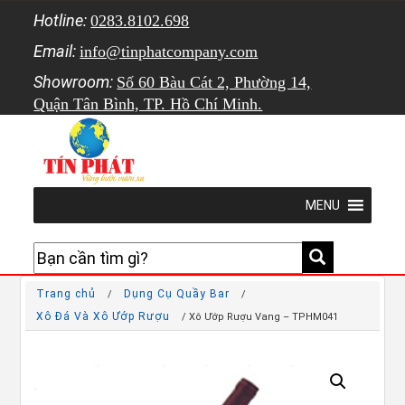
Hotline:
0283.8102.698
Email:
info@tinphatcompany.com
Showroom:
Số 60 Bàu Cát 2, Phường 14,
Quận Tân Bình, TP. Hồ Chí Minh.
MENU
Trang chủ
Dụng Cụ Quầy Bar
/
/
Xô Đá Và Xô Ướp Rượu
/ Xô Ướp Rượu Vang – TPHM041