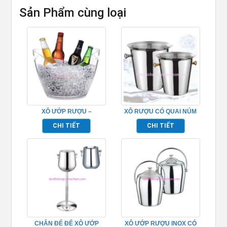
Sản Phẩm cùng loại
XÔ ƯỚP RƯỢU –
XÔ RƯỢU CÓ QUAI NÚM
TPHM040
TP694001
CHI TIẾT
CHI TIẾT
CHÂN ĐẾ ĐỂ XÔ ƯỚP
XÔ ƯỚP RƯỢU INOX CÓ