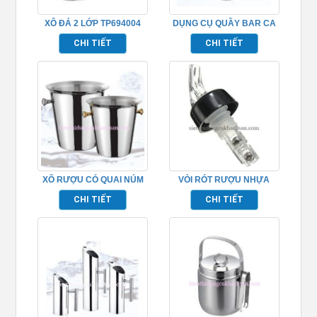
XÔ ĐÁ 2 LỚP TP694004
DỤNG CỤ QUẦY BAR CA
TRÀ ĐÁ INOX
CHI TIẾT
CHI TIẾT
XÔ RƯỢU CÓ QUAI NÚM
VÒI RÓT RƯỢU NHỰA
TP694001
TP694013
CHI TIẾT
CHI TIẾT