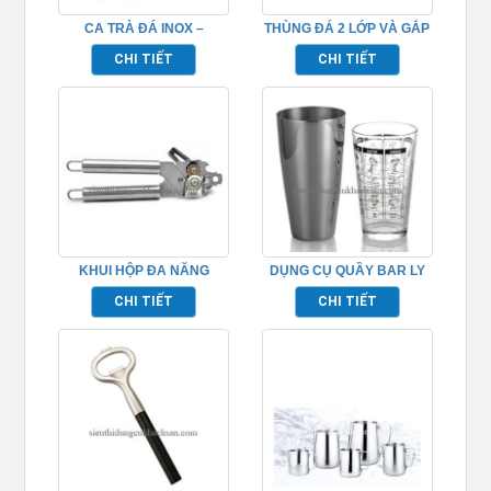
CA TRÀ ĐÁ INOX –
THÙNG ĐÁ 2 LỚP VÀ GẮP
TP694019
TP694003
CHI TIẾT
CHI TIẾT
KHUI HỘP ĐA NĂNG
DỤNG CỤ QUẦY BAR LY
TP694005
BOSTON TP694031
CHI TIẾT
CHI TIẾT