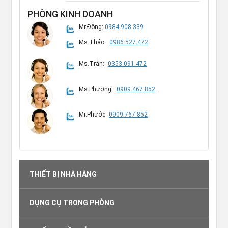
PHÒNG KINH DOANH
Mr.Đông:
0984.908.339
Ms.Thảo:
0986.527.472
Ms.Trân:
0353.091.472
Ms.Phượng:
0909.467.852
Mr.Phước:
0909.767.852
THIẾT BỊ NHÀ HÀNG
DỤNG CỤ TRONG PHÒNG