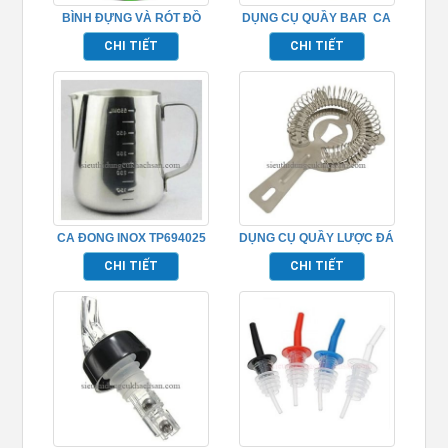
BÌNH ĐỰNG VÀ RÓT ĐỒ
DỤNG CỤ QUẦY BAR CA
JUICE PHA CHẾ TP694034
TRÀ ĐÁ INOX TP694019
CHI TIẾT
CHI TIẾT
CA ĐONG INOX TP694025
DỤNG CỤ QUẦY LƯỢC ĐÁ
TP694035
CHI TIẾT
CHI TIẾT