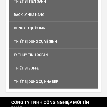
THIẾT BỊ TIỀN SẢNH
RACK LY NHÀ HÀNG
DỤNG CỤ QUẦY BAR
THIẾT BỊ DỤNG CỤ VỆ SINH
LY THỦY TINH OCEAN
THIẾT BỊ BUFFET
THIẾT BỊ DỤNG CỤ NHÀ BẾP
CÔNG TY TNHH CÔNG NGHIỆP MỚI TÍN