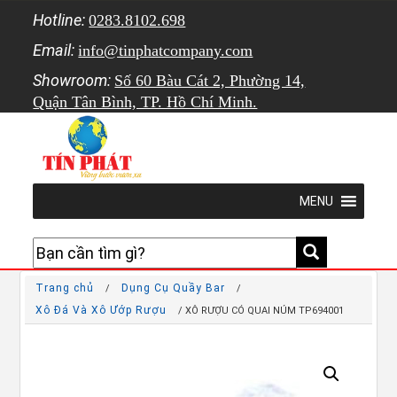
Hotline:
0283.8102.698
Email:
info@tinphatcompany.com
Showroom:
Số 60 Bàu Cát 2, Phường 14,
Quận Tân Bình, TP. Hồ Chí Minh.
MENU
Trang chủ
Dụng Cụ Quầy Bar
/
/
Xô Đá Và Xô Ướp Rượu
/ XÔ RƯỢU CÓ QUAI NÚM TP694001