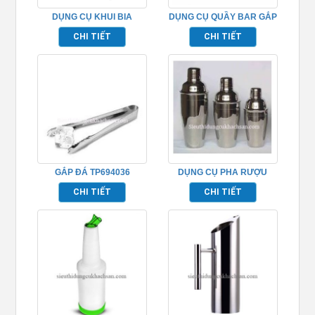
DỤNG CỤ KHUI BIA
DỤNG CỤ QUẦY BAR GẮP
TP694007
ĐÁ TP694037
CHI TIẾT
CHI TIẾT
GẮP ĐÁ TP694036
DỤNG CỤ PHA RƯỢU
SHAKER 55L TP694028
CHI TIẾT
CHI TIẾT