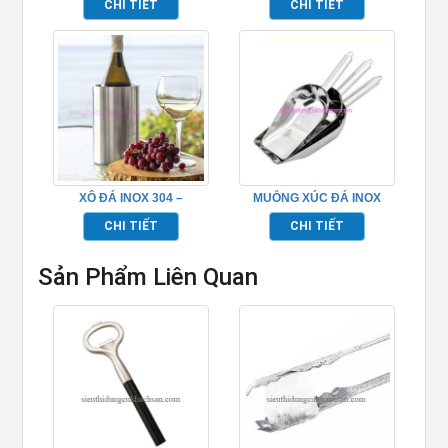
CHI TIẾT
CHI TIẾT
XÔ ĐÁ INOX 304 –
MUỖNG XÚC ĐÁ INOX
TP694076
CAO CẤP TP694052
CHI TIẾT
CHI TIẾT
Sản Phẩm Liên Quan