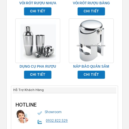
VÒI RÓT RƯỢU NHỰA
VÒI RÓT RƯỢU BẰNG
TP694013
NHỰA – TP694015
CHI TIẾT
CHI TIẾT
DỤNG CỤ PHA RƯỢU
NẮP BẢO QUẢN SÂM
SHAKER TP694030
PANH TP694032
CHI TIẾT
CHI TIẾT
Hỗ Trợ Khách Hàng
HOTLINE
Showroom
0932.822.529