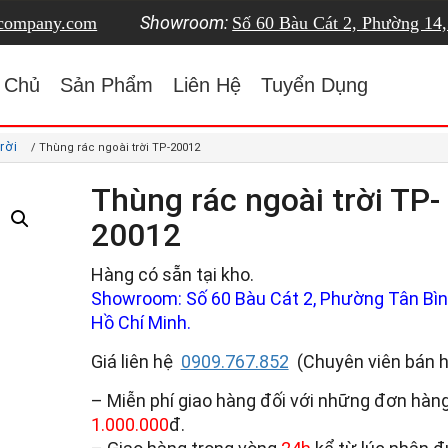
Showroom:
tcompany.com
Số 60 Bàu Cát 2, Phường 14
 Chủ
Sản Phẩm
Liên Hệ
Tuyển Dụng
rời
/ Thùng rác ngoài trời TP-20012
Thùng rác ngoài trời TP-
20012
Hàng có sẵn tại kho.
Showroom: Số 60 Bàu Cát 2, Phường Tân Bình
Hồ Chí Minh.
Giá liên hệ
0909.767.852
(Chuyên viên bán 
– Miễn phí giao hàng đối với những đơn hàng
1.000.000
đ.