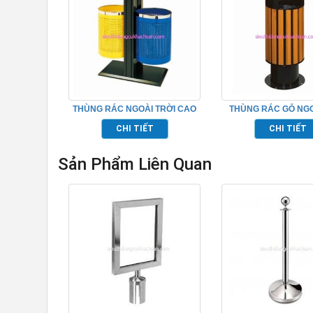
THÙNG RÁC NGOÀI TRỜI CAO
THÙNG RÁC GỖ NGO
CẤP TP-20011
TP692153
CHI TIẾT
CHI TIẾT
Sản Phẩm Liên Quan