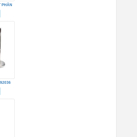
T PHÂN
0
92036