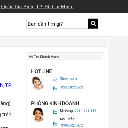
, Quận Tân Bình, TP. Hồ Chí Minh.
Hỗ Trợ Khách Hàng
HOTLINE
Showroom
, TP.
0932.822.529
hàng)
PHÒNG KINH DOANH
Mr.Đông:
0984.908.339
 trên
Ms.Thảo:
0986.527.472