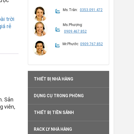
được
Ms.Trân:
0353.091.472
i trời
Ms.Phượng:
iá rẻ
0909.467.852
Mr.Phước:
0909.767.852
THIẾT BỊ NHÀ HÀNG
DỤNG CỤ TRONG PHÒNG
n. Sản
g viên,
THIẾT BỊ TIỀN SẢNH
RACK LY NHÀ HÀNG