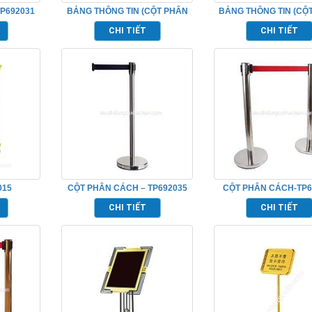
P692031
BẢNG THÔNG TIN (CỘT PHÂN
BẢNG THÔNG TIN (CỘ
CÁCH)-TP692049
CÁCH)-TP69205
CHI TIẾT
CHI TIẾT
015
CỘT PHÂN CÁCH – TP692035
CỘT PHÂN CÁCH-TP6
CHI TIẾT
CHI TIẾT