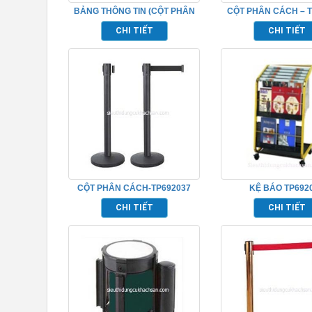
BẢNG THÔNG TIN (CỘT PHÂN
CỘT PHÂN CÁCH – T
CÁCH)-TP692048
CHI TIẾT
CHI TIẾT
CỘT PHÂN CÁCH-TP692037
KỆ BÁO TP692
CHI TIẾT
CHI TIẾT