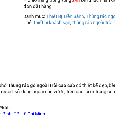
– Giao hàng trong vòng
24h
kể từ lúc nhận 
đơn đặt hàng.
Danh mục:
Thiết Bị Tiền Sảnh
,
Thùng rác ngoà
Thẻ:
thiết bị khách sạn
,
thùng rác ngoài trời g
phối
thùng rác gỗ ngoài trời cao cấp
có thiết kế đẹp, bề
sort sử dụng ngoài sân vườn, trên các lối đi trong côn
Phát.
 Bình, TP. Hồ Chí Minh.