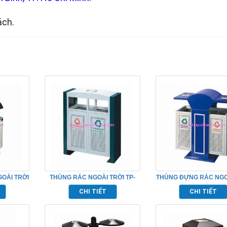
ách.
OÀI TRỜI
THÙNG RÁC NGOÀI TRỜI TP-
THÙNG ĐỰNG RÁC NGO
20004
TP-20010
CHI TIẾT
CHI TIẾT