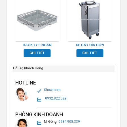
RACK LY 9 NGĂN
XE ĐẨY ĐĨA ĐƠN
TP691008
CHI TIẾT
CHI TIẾT
Hỗ Trợ Khách Hàng
HOTLINE
Showroom
0932.822.529
PHÒNG KINH DOANH
Mr.Đông:
0984.908.339