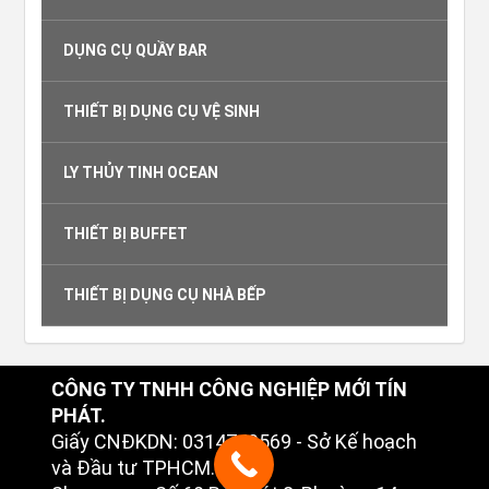
DỤNG CỤ QUẦY BAR
THIẾT BỊ DỤNG CỤ VỆ SINH
LY THỦY TINH OCEAN
THIẾT BỊ BUFFET
THIẾT BỊ DỤNG CỤ NHÀ BẾP
CÔNG TY TNHH CÔNG NGHIỆP MỚI TÍN
PHÁT.
Giấy CNĐKDN: 0314749569 - Sở Kế hoạch
và Đầu tư TPHCM.