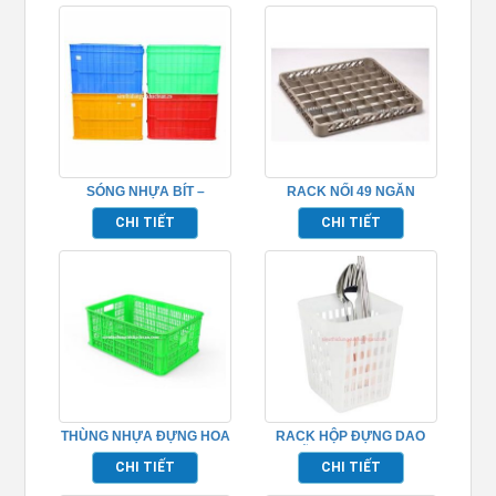
SÓNG NHỰA BÍT –
RACK NỐI 49 NGĂN
TPHM050
TP691019
CHI TIẾT
CHI TIẾT
THÙNG NHỰA ĐỰNG HOA
RACK HỘP ĐỰNG DAO
QUẢ – TPHM055
MUỖNG NĨA TP691021
CHI TIẾT
CHI TIẾT