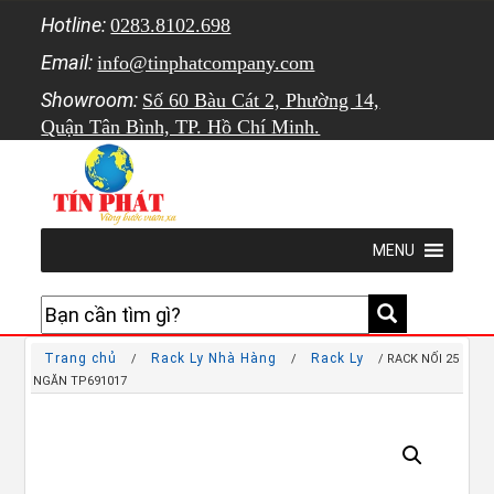
Hotline:
0283.8102.698
Email:
info@tinphatcompany.com
Showroom:
Số 60 Bàu Cát 2, Phường 14,
Quận Tân Bình, TP. Hồ Chí Minh.
MENU
Trang chủ
Rack Ly Nhà Hàng
Rack Ly
/
/
/ RACK NỐI 25
NGĂN TP691017