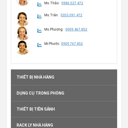
Ms.Thảo:
0986.527.472
Ms.Trân:
0353.091.472
Ms.Phượng:
0909.467.852
Mr.Phước:
0909.767.852
THIẾT BỊ NHÀ HÀNG
DỤNG CỤ TRONG PHÒNG
THIẾT BỊ TIỀN SẢNH
RACK LY NHÀ HÀNG