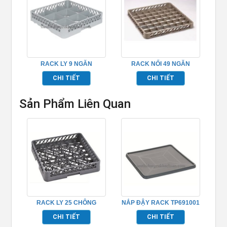
RACK LY 9 NGĂN
RACK NỐI 49 NGĂN
TP691008
TP691019
CHI TIẾT
CHI TIẾT
Sản Phẩm Liên Quan
RACK LY 25 CHÔNG
NẮP ĐẬY RACK TP691001
TP691002
CHI TIẾT
CHI TIẾT