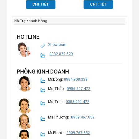
TP691012
TP691002
CHI TIẾT
CHI TIẾT
Hỗ Trợ Khách Hàng
HOTLINE
Showroom
0932.822.529
PHÒNG KINH DOANH
Mr.Đông:
0984.908.339
Ms.Thảo:
0986.527.472
Ms.Trân:
0353.091.472
Ms.Phượng:
0909.467.852
Mr.Phước:
0909.767.852