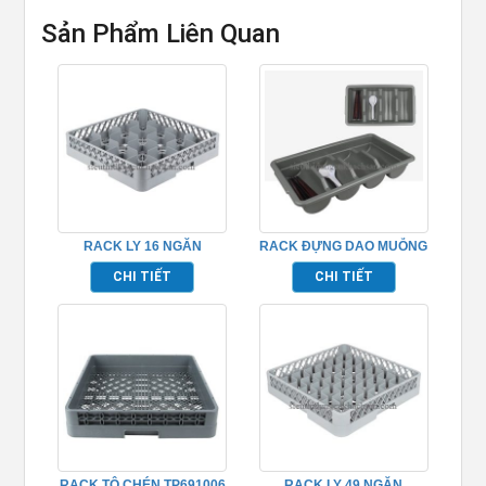
Sản Phẩm Liên Quan
RACK LY 16 NGĂN
RACK ĐỰNG DAO MUỖNG
TP691009
NĨA NHÀ HÀNG TP691023
CHI TIẾT
CHI TIẾT
RACK TÔ CHÉN TP691006
RACK LY 49 NGĂN