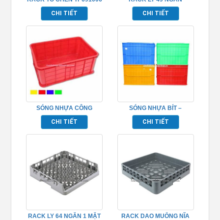
TP691013
CHI TIẾT
CHI TIẾT
SÓNG NHỰA CÔNG
SÓNG NHỰA BÍT –
NGHIỆP – TPHM049
TPHM050
CHI TIẾT
CHI TIẾT
RACK LY 64 NGĂN 1 MẶT
RACK DAO MUỖNG NĨA