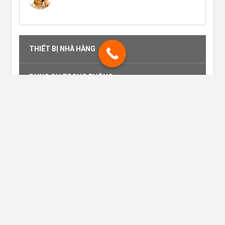
THIẾT BỊ NHÀ HÀNG
DỤNG CỤ TRONG PHÒNG
THIẾT BỊ TIỀN SẢNH
RACK LY NHÀ HÀNG
DỤNG CỤ QUẦY BAR
THIẾT BỊ DỤNG CỤ VỆ SINH
LY THỦY TINH OCEAN