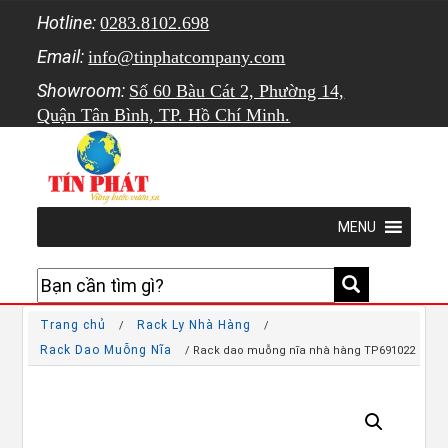
Hotline:
0283.8102.698
Email:
info@tinphatcompany.com
Showroom:
Số 60 Bàu Cát 2, Phường 14,
Quận Tân Bình, TP. Hồ Chí Minh.
MENU
Trang chủ
Rack Ly Nhà Hàng
/
/
Rack Dao Muỗng Nĩa
/ Rack dao muỗng nĩa nhà hàng TP691022