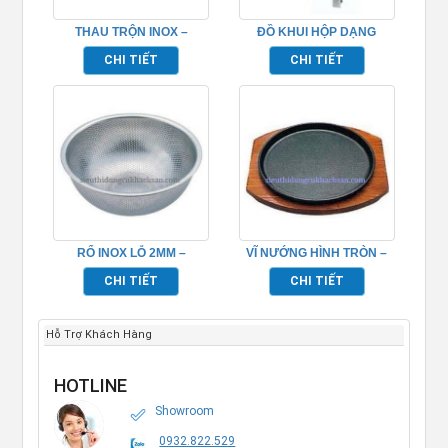
THAU TRỘN INOX –
ĐỒ KHUI HỘP DẠNG
TP696039
ĐỨNG – TP696101
CHI TIẾT
CHI TIẾT
RỔ INOX LỖ 2MM –
VĨ NƯỚNG HÌNH TRÒN –
TP696051
TP696063
CHI TIẾT
CHI TIẾT
Hỗ Trợ Khách Hàng
HOTLINE
Showroom
0932.822.529