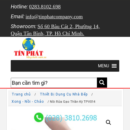
Hotline:
0283.8102.698
Email:
info@tinphatcompany.com
Showroom:
Số 60 Bàu Cát 2, Phường 14,
Quận Tân Bình, TP. Hồ Chí Minh.
MENU
Trang chủ
Thiết Bị Dụng Cụ Nhà Bếp
/
/
Xong - Nồi - Chảo
/ Nồi Rửa Gạo Thần Kỳ TPV014