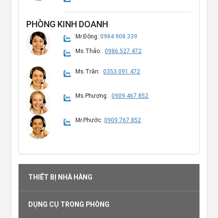
PHÒNG KINH DOANH
Mr.Đông:
0984.908.339
Ms.Thảo:
0986.527.472
Ms.Trân:
0353.091.472
Ms.Phượng:
0909.467.852
Mr.Phước:
0909.767.852
THIẾT BỊ NHÀ HÀNG
DỤNG CỤ TRONG PHÒNG