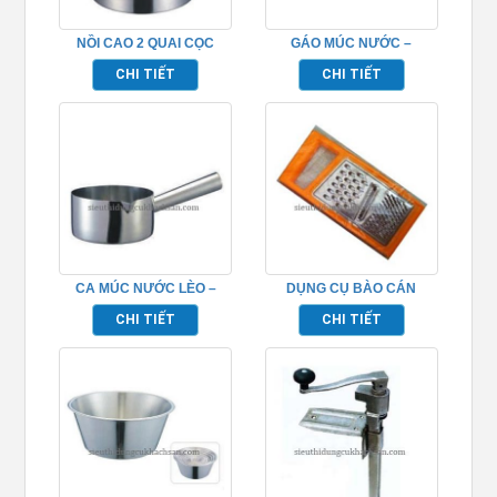
NỒI CAO 2 QUAI CỌC
GÁO MÚC NƯỚC –
INOX (ĐÁY 2 LỚP) –
TP696084
CHI TIẾT
CHI TIẾT
TP696001
CA MÚC NƯỚC LÈO –
DỤNG CỤ BÀO CÁN
TP696087
NHỰA- TP696104
CHI TIẾT
CHI TIẾT