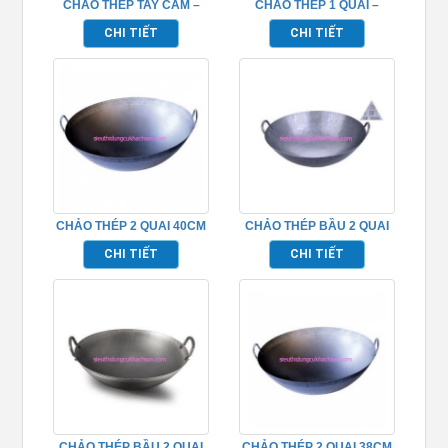
CHẢO THÉP TAY CẦM –
CHẢO THÉP 1 QUAI –
TPCK0015
TP696206
CHI TIẾT
CHI TIẾT
CHẢO THÉP 2 QUAI 40CM
CHẢO THÉP BẦU 2 QUAI
– TPCK0006
42CM – TPCK0007
CHI TIẾT
CHI TIẾT
CHẢO THÉP BẦU 2 QUAI
CHẢO THÉP 2 QUAI 38CM