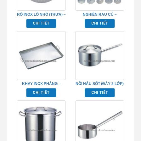
RỔ INOX LỔ NHỎ (THƯA) –
NGHIỀN RAU CỦ –
TP696055
TP696089
CHI TIẾT
CHI TIẾT
KHAY INOX PHẲNG –
NỒI NẤU SỐT (ĐÁY 2 LỚP)
TP696060
– TP696020
CHI TIẾT
CHI TIẾT