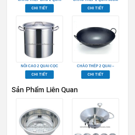
46CM – TPCK0009
– TPCK0005
CHI TIẾT
CHI TIẾT
NỒI CAO 2 QUAI CỌC
CHẢO THÉP 2 QUAI –
INOX (ĐÁY 2 LỚP) –
TP696201
CHI TIẾT
CHI TIẾT
TP696001
Sản Phẩm Liên Quan